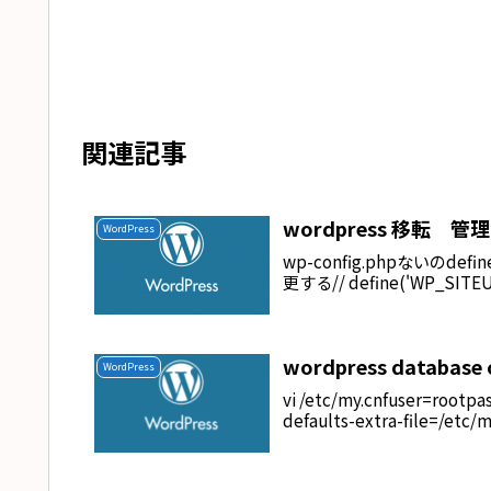
関連記事
wordpress 移転 
WordPress
wp-config.phpないのdefi
更する// define('WP_SITEURL
wordpress database
WordPress
vi /etc/my.cnfuser=root
defaults-extra-file=/etc/m