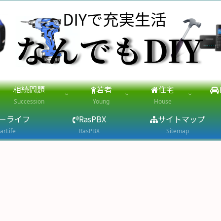
相続問題
若者
住宅
Succession
Young
House
ーライフ
RasPBX
サイトマップ
arLife
RasPBX
Sitemap