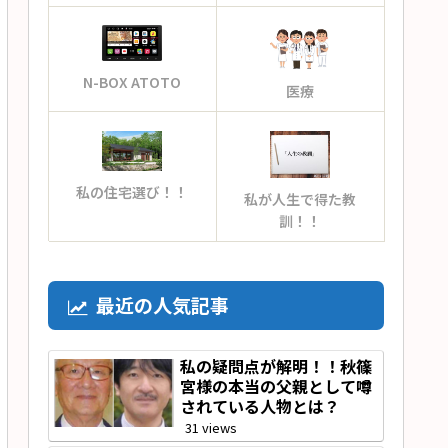
N-BOX ATOTO
医療
私の住宅選び！！
私が人生で得た教
訓！！
最近の人気記事
私の疑問点が解明！！秋篠
宮様の本当の父親として噂
されている人物とは？
31 views