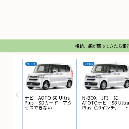
相続、親が弱ってきたら銀
N-BOX
N-BOX
X バック
ナビ AOTO S8 Ultra
N-BOX JF3 に
線の設
Plus SDカード アク
ATOTOナビ S8 Ultra
セスできない
Plus（10インチ） を
取り付けた