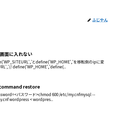
ふじやん
管理画面に入れない
ne('WP_SITEURL','とdefine('WP_HOME','を移転側のipに変
','// define('WP_HOME','define(...
 command restore
password=<パスワード>chmod 600 /etc/my.cnfmysql --
y.cnf wordpress < wordpres...