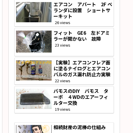
エアコン アパート 2F ベ
ランダに設置 ショートサ
ーキット
26 views
フィット GE6 左ドアミ
ラーが開かない 故障
23 views
【実験】エアコンフレア面
に塗るナイログとエアコン
パルのガス漏れ防止力実験
22 views
バモスのDIY バモス タ
ーボ ４WDのエアーフィ
ルター交換
19 views
相続財産の泥棒の仕組み