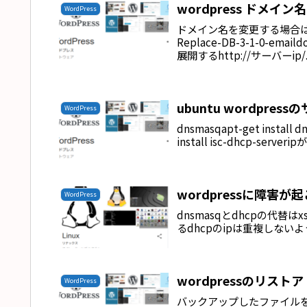
wordpress ドメイン
WordPress
ドメイン名を変更する場合は
Replace-DB-3-1-0-em
展開するhttp://サーバーip/..
ubuntu wordpre
WordPress
dnsmasqapt-get instal
install isc-dhcp-ser
wordpressに障害が
WordPress
dnsmasqとdhcpの代替はx
るdhcpのipは重複しない
wordpressのリストア
WordPress
バックアップしたファイルを/v