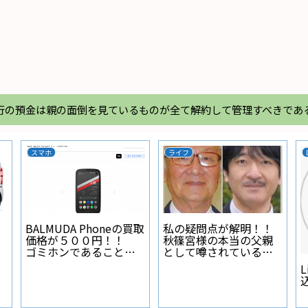
行の預金は親の面倒を見ているものが全て解約して管理すべきであ
スマホ
ライフ
BALMUDA Phoneの買取
私の疑問点が解明！！
価格が５００円！！
秋篠宮様の本当の父親
ゴミホンであることが
として噂されている人
証明された
物とは？
L