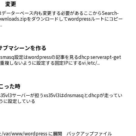
名 変更
データーベース内も変更する必要があるここからSearch-
aildownloads.zipをダウンロードしてwordpressルートにコピー
.
ssのサブマシーンを作る
l dnsmasq設定はwordpressの記事を見るdhcp serverapt-get
veripが重複しないように設定する固定IPにするvi /etc/...
起こった時
s35vl3サーバーが担うxs35vl3はdnsmasqとdhcpが走ってい
ように設定している
ar/www/wordpress に展開 バックアップファイル