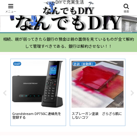
メニュー
検索
相続、親が弱ってきたら銀行の預金は親の面倒を見ているものが全て解約
して管理すべきである、銀行は解約させない！！
VoIP
塗装（自動車）
ム
ムー
経
い
ン
Grandstream DP750に連絡先を
スプレーガン塗装 ざらざら肌に
登録する
しないコツ