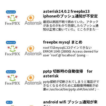
asterisk14.0.2 freepbx13
Asterisk
iphoneのプッシュ通知が不安定
最初は原因不明で諦めていた。アタック
があるのがわかり防御したらプッシュ通
知は正常に動いていた。ところがまたお
かしくなった。原因不明いろいろ考えら
れるところをチェックした。判明した原
因はsipログインのパスワードが盗まれて
freepbx mysql まとめ
Asterisk
いた。自分がプッシュ...
rootではmysqlにログインできない
ERROR 1045 (28000): Access denied for
user 'root'@'localhost' (using
password: YES)# /etc/init.d/mys...
pptp 切断時の自動復帰 for
Asterisk
asterisk
pptp接続が切断されてしまうと電話がで
きなくなるそのために自動復帰機能が必
要vi /usr/local/bin/pptp.sh#!/bin/shif ;
then/etc/ppp/stoppptp.shsleep
10/etc/ppp/s...
android wifi プッシュ通知が来
Wi-Fi