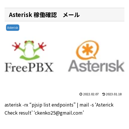
Asterisk 稼働確認 メール
Asterisk
2022.02.07
2023.01.18
asterisk -rx “pjsip list endpoints” | mail -s ‘Asterick
Check result’ ‘ckenko25@gmail.com’