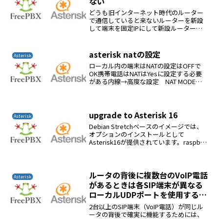
ない
どうも旧インターネット時代のルーター
で通信していると来ないルーターを新設
して端末を固定IPにして新設ルーター経
由で通信するようにした。これで完璧か
も？android端末の固定IP化は戸惑った。
設定→wifi→長押し→ネットワークの変更
asterisk natの設定
Asterisk
これで...
ローカル内の端末はNATの設定はOFFで
OK携帯電話はNATはYesに設定する必要
がある内線→高度な設定 NAT MODE
を Yes（force_rport,comedia）に設定
する
upgrade to Asterisk 16
Asterisk
Debian Stretchベースのイメージでは、
オプションのインストールとして
Asterisk16が提供されています。raspbx-
upgradeapt-get updatefwconsole
stopapt-get purge aste...
ルータの背後に複数台のVoIP電話
Asterisk
があるときは各SIP端末​​が異なる
ローカルUDPポートを使用する必
要があります
2台以上のSIP端末​​（VoIP電話）が同じル
ータの背後で確実に機能するためには、