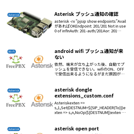
Asterisk プッシュ通知の確認
Asterisk
asterisk -rx "pjsip show endpoints"Avail
があればOKEndpoint: 201/201 Not in use
0 of infInAuth: 201-auth/201Aor: 201
1Contact...
android wifi プッシュ通知が来
Wi-Fi
ない
依然、端末が立ち上がった後、自動でプ
ッシュを受信できない。wifiのON、OFF
で受信出来るようになるがまだ原因がわ
からない
asterisk dongle
Asterisk
extensions_custom.conf
Asteriskexten =>
s,1,Set(DESTNUM=${SIP_HEADER(To)})e
xten => s,n,NoOp(${DESTNUM})exten =>
s,n,Set(DESTNUM=${DESTNUM:1:10}...
asterisk open port
Asterisk