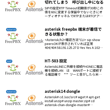
切れてしまう 呼び出し中になる
SIPの設定RTP Timeout初期値が30秒この
値を60に変更する保留中でないときにオ
ーディオチャネルでRTPまたはRTCPアク
ティビティがないrtptimeout秒の場合
は、通話を終了します。 これは、停電や
誰かがケーブルをつまずいた...
asterisk freepbx 端末が着信で
Asterisk
きる状態か？
<Asterisk/h2>確認方法*CLI> sip show
peersOKが表示されていれば正常
404/404 58.191.125.27 D Yes Yes A 1026
OK (111 ms)
HT-503 設定
VoIP
AsteriskLINEに外線を接続PHONEに電話
機を接続LAN は WANポートに接続す
る電話機で *** ツーと音がしたら米印3
個を入力DHCPモードに変更する 01を入
力 9でstatic、dhcpが切り替わるHT-503
は初期状...
asterisk14 dongle
Asterisk
Asterisk# cd /usr/src# wget # apt-get
install unzip# unzip master.zip# cd
asterisk-chan-dongle-master#
./bootstrap# ./c...