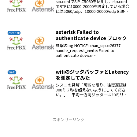
sip.confでSIPに5060を使用し、rtp.conf
でRTPに10000-20000を設定している場合
には5060/udp、10000-20000/udpを通過
するように設定すればSIPでの通話が可能
になります。ルーターのportを...
asterisk Failed to
Asterisk
authenticate device ブロック
攻撃のlog NOTICE: chan_sip.c:26377
handle_request_invite: Failed to
authenticate device
(<sip:10001@210.0.1.1>;tag=16187082...
wifiのジッタバッファとLatency
Wi-Fi
を測定してみた
シスコの見解「可能な限り、往復遅延は
300ミリ秒を超えないようにしてくださ
い。」「平均一方向ジッターは30ミリ秒
未満をターゲットにする必要がありま
す」最大片方向遅延： 150ms最大往復遅
延： 300ms最大ジッター： 30ms許容可
能なV...
スポンサーリンク