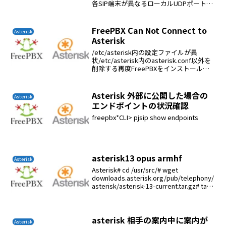
各SIP端末​​が異なるローカルUDPポートを
使用する必要があります。ほとんどの
VoIP電話およびデバイスは、次のポート
を使用するように事前設定されています...
FreePBX Can Not Connect to
Asterisk
Asterisk
/etc/asterisk内の設定ファイルが異
状/etc/asterisk内のasterisk.conf以外を
削除する再度FreePBXをインストールす
る
Asterisk 外部に公開した場合の
Asterisk
エンドポイントの状況確認
freepbx*CLI> pjsip show endpoints
asterisk13 opus armhf
Asterisk
Asterisk# cd /usr/src/# wget
downloads.asterisk.org/pub/telephony/
asterisk/asterisk-13-current.tar.gz# tar
zxf ./asteris...
asterisk 相手の案内中に案内が
Asterisk