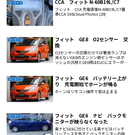
CCA フィット N-60B19L/C7
カーライフ
フィット CCA 充電直後N-60B19L/C7基
準CCA 330iCloud Photos (29)
フィット GE8 O2センサー 交
カーライフ
換
O2センサーの交換だけでは警告ランプは
消えないGE8のエンジン側センサーはボ
ッシュの汎用とGE6用はEUCにエラーが出
て使用できなかった。エンジンの警告ラ
ンプがついてO2センサーを交換するだけ
では警告ランプは勝手に消えないエンジ
フィット GE6 バッテリー上が
カーライフ
ン警告ランプ...
り 充電開始でホーンが鳴る
ホーンはリモコン操作で音は止まる
フィット GE6 ナビ バックモ
カーライフ
ニターが映らなくなった
楽ナビGE6に付けている楽ナビはバッテ
リーアースを外すとバックモニターの設