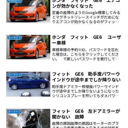
HONDA FIT
ンが効かなくなった
定番の故障のようだGoogle検索してみる
とマグネットリレースイッチがだめにな
りエアコンが効かなくなるのがフィット
の定番の故障のようだホンダパーツで部
品を入手、部品交換でエアコンはめでた
く復活した。場所はエンジンルーム内の
ホンダ フィット GE6 ユーザ
カーライフ
ウオッシャータンク...
ー車検
車検車検の予約※ID、パスワードを忘れ
た場合は、こちらをクリックしてくださ
い。 で新しいパスワードを発行しても
らう受験日、場所2018年10月15日山陽特
殊製鋼の横第一ラウンドを予約した。姫
路バイパス 市川ランプを降りて左折、
フィット GE6 助手席パワーウ
カーライフ
直線に下ると７...
インドウが途中までしか降りない
助手席ドアミラー修理後パワーウインド
ウが途中までしか降りないようになった
シリコンスプレーを吹いてもダメパワー
ウインドウの配線がストッパーになって
いた何も考えなくて普通に取り付ける
と、このようになってしまう配線は逃が
フィット GE6 左ドアミラーが
カーライフ
せるようになっていた問題解...
開かない 故障
故障の原因故障の原因はモーターのプラ
スチック歯車の割れとりあえずの対処モ