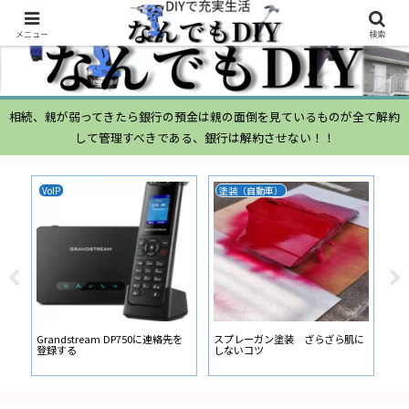
メニュー
検索
相続、親が弱ってきたら銀行の預金は親の面倒を見ているものが全て解約
して管理すべきである、銀行は解約させない！！
VoIP
塗装（自動車）
ム
ムー
経
い
ン
Grandstream DP750に連絡先を
スプレーガン塗装 ざらざら肌に
登録する
しないコツ