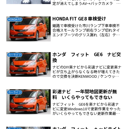
定が消えてしまうAV→バックカメラ で
設定し直さないといけない
HONDA FIT GE8 車検受け
HONDA FIT
姫路で車検受けた市川ランプ下車車検不
合格スモールランプ前右ランプ切れタイ
エンドブーツのグリス漏れ（左右）テス
ター屋さんで修理費用は7400円修理時間
は１時間ほど再検査タイエンドのブーツ
を交換した場合はサイドスリップの検査
が必要である。車のハ...
ホンダ フィット GE6 ナビ交
カーライフ
換
ナビのDIY楽ナビから彩速ナビに変更楽ナ
ビが立ち上がらなくなる時が増えてきた
ので交換を決断KENWOOD / ケンウッド
彩速ナビ MDV-L504に交換した本体以外
は下記のものだけでOK純正ステアリング
リモコンの配線純正ステアリングリモコ...
彩速ナビ 一年間地図更新が無
カーライフ
料 いくらやってもできない
ナビフィット GE6を楽ナビから彩速ナ
ビに変更Windows10で更新作業をやった
がいくらやってもできない更新作業最後
に保存できませんのニュアンスのメッセ
ージが何回やってもでてできないＳＤカ
ードをミニからミニでないものに変更し
ホンダ フィット ヘッドライト