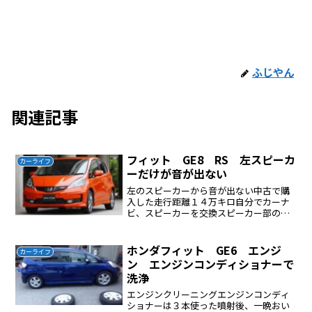
ふじやん
関連記事
フィット GE8 RS 左スピーカ
カーライフ
ーだけが音が出ない
左のスピーカーから音が出ない中古で購
入した走行距離１４万キロ自分でカーナ
ビ、スピーカーを交換スピーカー部の点
検、断線等はない聞こえない左のスピー
カーを聞こえる右の配線に繋いで確認聞
こえた、スピーカーの故障でないカーナ
ホンダフィット GE6 エンジ
カーライフ
ビのウラ面で右スピーカー...
ン エンジンコンディショナーで
洗浄
エンジンクリーニングエンジンコンディ
ショナーは３本使った噴射後、一晩おい