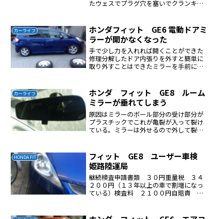
たウェスでプラグ穴を塞いでクランキン
グ２０回ほど始動を繰り返したがエンジ
ンはかからない再度、プラグを取り外し
たかなり濡れているこれではエンジンは
ホンダフィット GE6 電動ドアミ
カーライフ
かからない一旦プラグを取...
ラーが開かなくなった
手で少し力を入れれば開くことができた
修理分解したドア内張りを外すと簡単に
取り外すことはできたミラーを手前に引
っ張るとミラーが外れるカラー部分はミ
ラーを外し、内側の爪を外すと外れるプ
ラスチックのギアが割れていると考えら
ホンダ フィット GE8 ルーム
カーライフ
れるが一体式で分解は諦め...
ミラーが垂れてしまう
原因はミラーのボール部分の受け部分が
プラスチックでこれが亀裂が入って裂け
ている。ミラーは外せるので外して裂け
た部分を接合して修理した。
フィット GE8 ユーザー車検
HONDA FIT
姫路陸運局
継続検査申請書類 ３０円重量税 ３４
２００円（１３年以上の車で割増になっ
ている）検査料 ２１００円自賠責 ２
００１０円合計 ５６３４０円ライト左
右ローが❌ライト左右ハイビームは⭕以
上で一発合格
ホンダ フィット GE6 エアコ