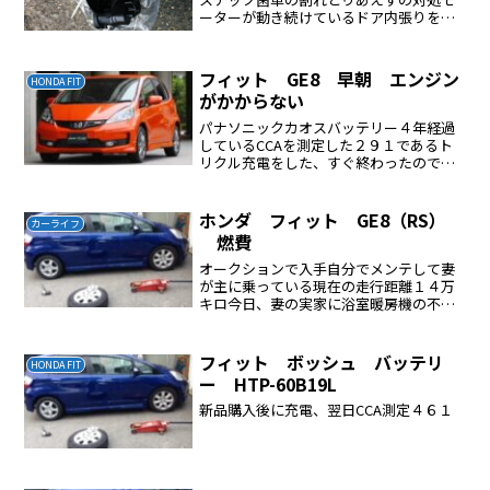
ーターが動き続けているドア内張りを外
しドアミラーカプラーを外した手で少し
力を入れると開いた、これでとりあえず
OK修理ディラーに修理を依頼するとドア
フィット GE8 早朝 エンジン
HONDA FIT
ミラー全体を交換する、...
がかからない
パナソニックカオスバッテリー４年経過
しているCCAを測定した２９１であるト
リクル充電をした、すぐ終わったので充
電は問題ない突然死の前兆かなこれに変
えた
ホンダ フィット GE8（RS）
カーライフ
燃費
オークションで入手自分でメンテして妻
が主に乗っている現在の走行距離１４万
キロ今日、妻の実家に浴室暖房機の不凍
液の交換に行ってきた走行距離は約１２
０Kmほとんど高速走行ガソリン満タン法
の結果燃費は20.67Km/L
フィット ボッシュ バッテリ
HONDA FIT
ー HTP-60B19L
新品購入後に充電、翌日CCA測定４６１