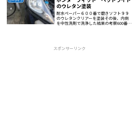
カーライフ
たがダメ腹が立...
のウレタン塗装
耐水ペーパー６００番で磨きソフト９９
のウレタンクリアーを塗装その後、内側
を中性洗剤で洗浄した結果の考察600番で
磨いた後は曇っているがクリアーを吹け
ば透明になる。800番で磨いたほうが綺麗
に仕上がったと考えている。
スポンサーリンク