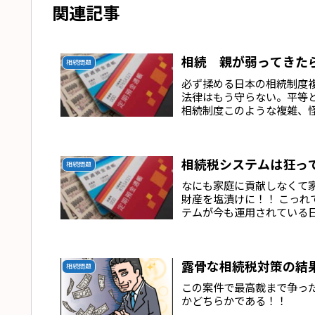
関連記事
相続 親が弱ってきた
相続問題
必ず揉める日本の相続制度
法律はもう守らない。平等
相続制度このような複雑、
相続税システムは狂っ
相続問題
なにも家庭に貢献しなくて
財産を塩漬けに！！ こっれ
テムが今も運用されている日
露骨な相続税対策の結
相続問題
この案件で最高裁まで争っ
かどちらかである！！