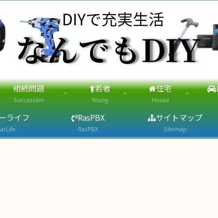
相続問題
若者
住宅
Succession
Young
House
ーライフ
RasPBX
サイトマップ
arLife
RasPBX
Sitemap