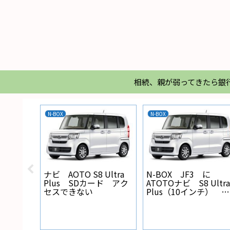
相続、親が弱ってきたら銀
N-BOX
N-BOX
X バック
ナビ AOTO S8 Ultra
N-BOX JF3 に
線の設
Plus SDカード アク
ATOTOナビ S8 Ultra
セスできない
Plus（10インチ） を
取り付けた