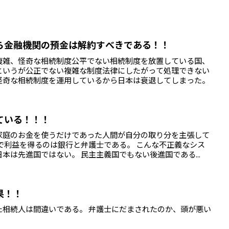
ら金融機関の預金は解約すべきである！！
複雑、怪奇な相続制度公平でない相続制度を放置している国、
というが公正でない複雑な制度法律にしたがって処理できない
怪奇な相続制度を運用しているから日本は衰退してしまった。
ている！！！
家庭のお金を使うだけであった人間が自分の取り分を主張して
で利益を得るのは銀行と弁護士である。 こんな不正義なシス
本は先進国ではない。 民主主義国でもない後進国である...
果！！
た相続人は間違いである。 弁護士にだまされたのか、頭が悪い