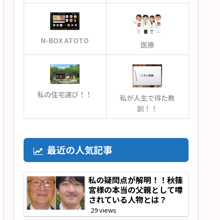
N-BOX ATOTO
医療
私の住宅選び！！
私が人生で得た教
訓！！
最近の人気記事
私の疑問点が解明！！秋篠
宮様の本当の父親として噂
されている人物とは？
29 views