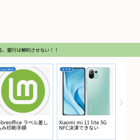
る、銀行は解約させない！！
Linux Mint
スマホ
家電
Regza
が点灯
ibreoffice ラベル差し
Xiaomi mi 11 lite 5G
込み印刷手順
NFC決済できない