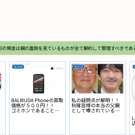
行の預金は親の面倒を見ているものが全て解約して管理すべきであ
スマホ
ライフ
BALMUDA Phoneの買取
私の疑問点が解明！！
価格が５００円！！
秋篠宮様の本当の父親
ゴミホンであることが
として噂されている人
証明された
物とは？
L