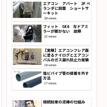
エアコン アパート 2F ベ
ランダに設置 ショートサ
ーキット
28 views
フィット GE6 左ドアミ
ラーが開かない 故障
22 views
【実験】エアコンフレア面
に塗るナイログとエアコン
パルのガス漏れ防止力実験
18 views
塩ビパイプ管の接着を外す
方法
17 views
相続財産の泥棒の仕組み