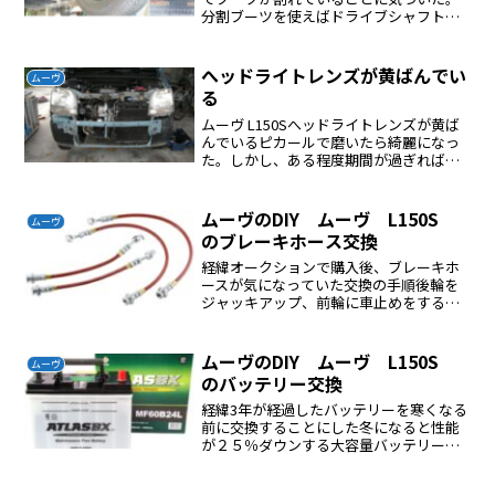
分割ブーツを使えばドライブシャフトを
外さなくても交換できる。これで修理す
ることにしたこうゆう方法で修理した割
れたブーツはバンドをペンチで外した。
へッドライトレンズが黄ばんでい
ムーヴ
ブーツはカッターで切った...
る
ムーヴ L150Sへッドライトレンズが黄ば
んでいるピカールで磨いたら綺麗になっ
た。しかし、ある程度期間が過ぎればま
た黄ばんでしまう。対策はウレタンのク
リアを吹く必要がある。しかし、ヘッド
ライトは溶剤に溶ける。私が行った方法
ムーヴのDIY ムーヴ L150S
ムーヴ
ミッチャクロンを薄...
のブレーキホース交換
経緯オークションで購入後、ブレーキホ
ースが気になっていた交換の手順後輪を
ジャッキアップ、前輪に車止めをする
（安全確保）、馬をかますタイヤを外
す、インパクトでCRCを前もってスプレ
ーする、ブレーキホースのフレアナット
ムーヴのDIY ムーヴ L150S
ムーヴ
を外すブレーキホース固定す...
のバッテリー交換
経緯3年が経過したバッテリーを寒くなる
前に交換することにした冬になると性能
が２５％ダウンする大容量バッテリーに
交換標準仕様バッテリーサイズは26B17
か34B19L寒冷地仕様バッテリーサイズは