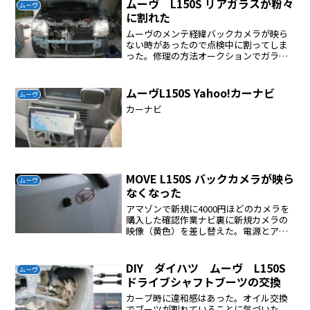
ムーヴ L150S リアガラスが粉々
ムーヴ
題なく受信します...
に割れた
ムーヴのメンテ経緯バックカメラが映ら
ない時があったので点検中に割ってしま
った。修理の方法オークションでガラス
を手に入れる割れたガラスを取り除くガ
ラスは専用接着剤で止まっているだけ接
着剤が固まるとゴム状になる、これをカ
ムーヴL150S Yahoo!カーナビ
ムーヴ
ッターなどで取る、完全に...
カーナビ
MOVE L150S バックカメラが映ら
ムーヴ
なくなった
アマゾンで新規に4000円ほどのカメラを
購入した確認作業ナビ裏に新規カメラの
映像（黄色）を差し替えた。電源とアー
スはバッテリーに繋いだ。ナビをON ギ
アをバックに入れると映像が写った。ナ
ビ本体の故障ではない。カメラを取り外
DIY ダイハツ ムーヴ L150S
ムーヴ
していたところケー...
ドライブシャフトブーツの交換
カーブ時に違和感はあった。オイル交換
でブーツが割れていることに気づいた。