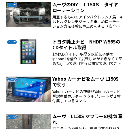
ムーヴのDIY Ｌ150Ｓ タイヤ
ムーヴ
ローテーション
用意するものエアインパクトレンチ馬 4
台トルクレンチジャッキ車止めローテー
ション方法後輪に車止めをする（安全確
保）前部のジャッキポイントにジャッキ
を入れて持ち上げ馬をかます後部のジャ
ッキポイントにジャッキを入れて持ち上
トヨタ純正ナビ NHDP-W56Sの
ムーヴ
げ馬をかますエアインパ...
CDタイトル取得
経緯CDタイトル取得を以前に子供の
iphone4を借りて挑戦したができなくて諦
めたiijmioで運用すると格安で運用できる
スマートフォンの情報があったので挑戦
したiijmioで運用できるようになりCDタイ
トル取得がスマートフォンで出来る情報...
Yahoo カーナビをムーヴ L150S
ムーヴ
で使う
Yahoo! カーナビの神機能Yahoo!カーナビ
解説車載ホルダー メタルプレートが２枚
付属しているスマホ￼
ムーヴ L150S マフラーの排気漏
ムーヴ
れ
マフラーの排気漏れ 車検で不合格が２