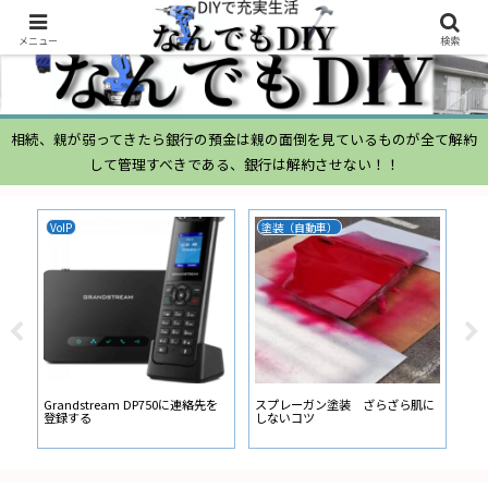
メニュー
検索
相続、親が弱ってきたら銀行の預金は親の面倒を見ているものが全て解約
して管理すべきである、銀行は解約させない！！
VoIP
塗装（自動車）
ム
ムー
経
い
ン
Grandstream DP750に連絡先を
スプレーガン塗装 ざらざら肌に
登録する
しないコツ