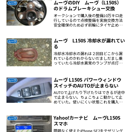
44B30Lアマゾンでバッテリーを物色して
ムーヴのDIY ムーヴ（L150S）
ムーヴ
いたら...
のドラムブレーキシュー交換
オークションで購入後の整備10万キロ走
行しているので点検整備を実施交換方法
安全確保のため必ず前輪にタイヤ止めを
する<ジャッキアップをするポイントはこ
こ/h4>タイヤを外すハンドブレーキは解
除しておく(絶対に忘れないように)ドラム
ムーヴ L150S 冷却水が漏れてい
ムーヴ
は金槌で叩く...
る
冷却水冷却水の漏れは２回目どこから漏
れているのかわからないだましだまし乗
っていたら冷却水異常のランプが点灯し
たもう乗れない夏なので修理する気力が
ない涼しくなってきたので修理すること
にした漏れている箇所はオルタネーター
ムーヴ L150S パワーウィンドウ
ムーヴ
付近であるが特定はできな...
スイッチのAUTOが止まらない
AUTOで上げたり下げたりはできるが途中
で止まらない。ちょこちょこ動かして止
めていた。使いにくい状態これを購入し
た直りました、AUTOの途中で停止できる
ようになりました。
Yahoo!カーナビ ムーヴL150S
ムーヴ
スマホ
問題なく使えたiPhone SE2をテザリング