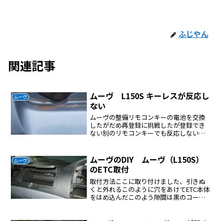
ふじやん
関連記事
ムーヴ L150S キーレスが反応し
ムーヴ
ない
ムーヴの整備リモコンキーの電池を交換
したがだめ再登録に挑戦したが登録でき
ない別のリモコンキーでも反応しないド
アを開けてセンサー部分を手で押さえて
反応を確認したそうするとバックドアの
センサーを手で抑えると反応したダイハ
ムーヴのDIY ムーヴ（L150S）
ムーヴ
ツに対策部品を確認に行っ...
のETC取付
取付方法ここに取り付けました、引きぬ
くと外れるこのように穴をあけてETC本体
をはめ込んだこのよう隙間は黒のコーキ
ングで埋めたアクセサリとバッテリー直
電源はオーディオ線から分岐したETC受信
部はダッシュボード裏に貼りつけた。問