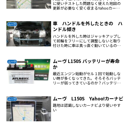
に使いテストした問題なく使えた地図の
更新が必要なく安く収まるYahooカーナ
ビで良いと思った
車 ハンドルを外したときの ハ
ムーヴ
ンドル傾き
ハンドルを外した時はジャッキアップし
て前輪をフリーにして調整しないと取り
付けた時に車は真っ直ぐ動いているのに
ハンドルが傾いている状態になる。
ムーヴ L150S バッテリーが寿命
ムーヴ
か
最近エンジン始動がセル１回で始動しな
い時が多くなってきた。そろそろバッテ
リーが弱ってきているのか？バッテリー
は４年経過している。交換することにし
た。このバッテリーを取り付けていた。
今回もこれを取り付けた。
ムーヴ L150S Yahoo!カーナビ
ムーヴ
路地は認識しないカーナビより使いやす
い