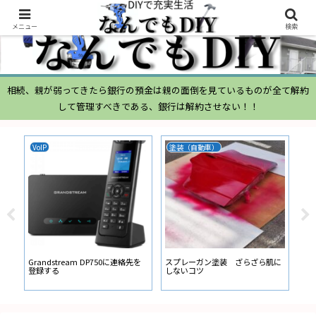
メニュー
検索
相続、親が弱ってきたら銀行の預金は親の面倒を見ているものが全て解約
して管理すべきである、銀行は解約させない！！
VoIP
塗装（自動車）
ム
ムー
経
い
ン
Grandstream DP750に連絡先を
スプレーガン塗装 ざらざら肌に
登録する
しないコツ