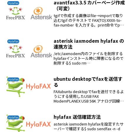
avantfax3.3.5 カバーページ作成
HylaFax
（可変）
tgifで作成する画像はfile→importで取り
込むtgif のテキストで FAX(TO):XXXX-to-
fax-number を入力する。print命令でps
ファイルを作るできたpsファイルを
cover.psにしてavantfaxの...
asterisk iaxmodem hylafax の
HylaFax
連携方法
/etc/iaxmodem内のファイルを削除する
hylafaxインストール時に障害になるので
削除する$ sudo rm
/etc/iaxmodem/*freepbxでiax2のファッ
クス用内線を作るGeneralタブ内内線番
号： 150ディ...
ubuntu desktopでfaxを送信す
HylaFax
る
FAXubuntu desktopでfaxを送付できるよ
うにする使用したUSB FAX
ModemPLANEX USB 56K アナログ回線対
応 FAX/DATAモデム PL-US56Kモデムが認
識しているか# lsusbこれでplanex...
hylafax 送信確認方法
HylaFax
asterisk iaxmodem hylafaxを設定すたサ
ーバーで確認する$ sudo sendfax -n -d