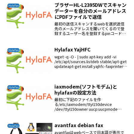
ブラザーHL-L2395DWでスキャン
HylaFax
データーを自分のメールアドレス
にPDFファイルで送信
最初の送信スキャンするwebを選択送信
先のメールアドレスを聞いてくるので登
録するユーザー名を登録するpinコードを
聞いてくる（自分の暗証番号４桁）PDF
ファイル送信を選択する２回目からの送
信登録したユーザー名を選択する登録し
Hylafax YajHFC
HylaFax
たPINコードを...
wget -q -O - | sudo apt-key add -vi
/etc/apt/sources.listdeb stable/apt-get
updateapt-get install yajhfc-faxprinterう
まく行か...
iaxmodem(ソフトモデム)と
HylaFax
hylafaxの設定方法
最初に下記のファイルを作
る/etc/iaxmodem/ttyI150device
/dev/ttyI150owner uucp:uucpmode
660port 4570refresh 1800server
127.0.0.1peernam...
avantfax debian fax
HylaFax
avantfaxはwebベースで日本語が表示で