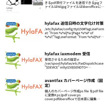
きるpdf添付ファイルを送信できるjpgフ
ァイルはNGjpgファイルはliberofficeに取
り込みPDFに変換して使うダウンロード#
cd /tmp# wget # tar -zxvf av...
hylafax 送信日時の文字化け対策
HylaFax
/etc/hylafax/config.ttyI150#TagLineForm
at: "From %%l|%c|Page %%P of
%%T"TagLineFormat: "From %%l|%Y-
%m-%d %T|Page %%P of...
hylafax iaxmodem 受信
HylaFax
受信させるための設定vi
/var/spool/hylafax/etc/FaxDispatchcase
"$DEVICE" inttyI150)SENDTO=
<username>@gmail.com;;esacFILETYPE
=pdf
avantfax カバーページ作成（固
HylaFax
定）
個人のカバーページ作成ps file をpdf file
に変換# ps2pdf cover.ps
cover.pdfliberofficeで日本語に編集
liberoffice writer でcover.pdfを読み込ん
で編集pdf fil...