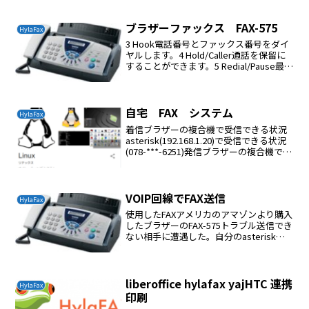
ブラザーファックス FAX-575
HylaFax
3 Hook電話番号とファックス番号をダイ
ヤルします。4 Hold/Caller通話を保留に
することができます。5 Redial/Pause最後
に呼び出した番号をリダイヤルします。
また、クイックダイヤル番号にポーズが
挿入されます。6 Se...
自宅 FAX システム
HylaFax
着信ブラザーの複合機で受信できる状況
asterisk(192.168.1.20)で受信できる状況
(078-***-6251)発信ブラザーの複合機で発
信できる状況mint linux の openofficeの
印刷でyajhfcを選択すれば発...
VOIP回線でFAX送信
HylaFax
使用したFAXアメリカのアマゾンより購入
したブラザーのFAX-575トラブル送信でき
ない相手に遭遇した。自分のasteriskの
faxは問題なく受信する。スギ薬局、地元
病院はOKであった。解決eo光の電話回線
で送信できた。VOIP環境で、F...
liberoffice hylafax yajHTC 連携
HylaFax
印刷