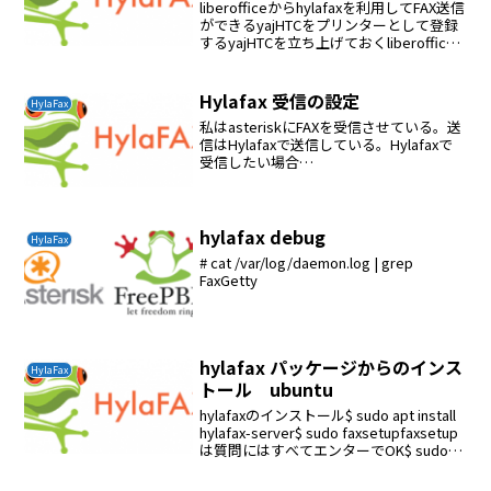
liberofficeからhylafaxを利用してFAX送信
ができるyajHTCをプリンターとして登録
するyajHTCを立ち上げておくliberoffice
で文章を作る、そして印刷をyajHTCを選
択する。電話番号を聞いてくる、送信で
ファッ...
Hylafax 受信の設定
HylaFax
私はasteriskにFAXを受信させている。送
信はHylafaxで送信している。Hylafaxで
受信したい場合
は/etc/hylafax/FaxDispatchを設定する
case "$DEVICE" inttyI150)SENDTO=ck...
hylafax debug
HylaFax
# cat /var/log/daemon.log | grep
FaxGetty
hylafax パッケージからのインス
HylaFax
トール ubuntu
hylafaxのインストール$ sudo apt install
hylafax-server$ sudo faxsetupfaxsetup
は質問にはすべてエンターでOK$ sudo
faxaddmodemシリアルポートの指定は
aster...