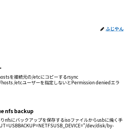
ふじやん
ー
c/hostsを接続元の/etcにコピーするrsync
/etc/hosts /etcユーザーを指定しないとPermission deniedエラ
ue nfs backup
りnfsにバックアップを保存するisoファイルからusbに焼く手
T=USBBACKUP=NETFSUSB_DEVICE="/dev/disk/by-