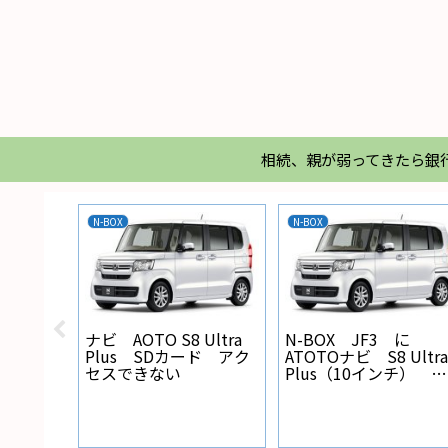
相続、親が弱ってきたら銀
N-BOX
N-BOX
X バック
ナビ AOTO S8 Ultra
N-BOX JF3 に
線の設
Plus SDカード アク
ATOTOナビ S8 Ultra
セスできない
Plus（10インチ） を
取り付けた