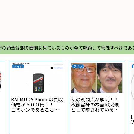
行の預金は親の面倒を見ているものが全て解約して管理すべきであ
スマホ
ライフ
BALMUDA Phoneの買取
私の疑問点が解明！！
価格が５００円！！
秋篠宮様の本当の父親
ゴミホンであることが
として噂されている人
証明された
物とは？
L