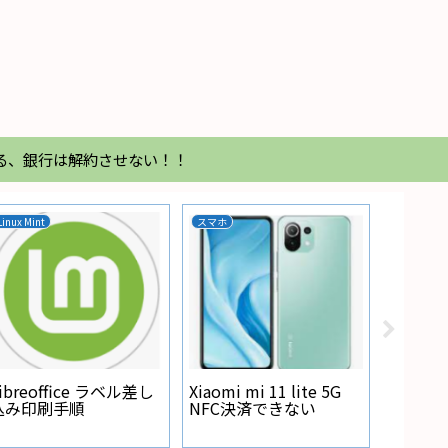
る、銀行は解約させない！！
Linux Mint
スマホ
家電
Regza
が点灯
ibreoffice ラベル差し
Xiaomi mi 11 lite 5G
込み印刷手順
NFC決済できない