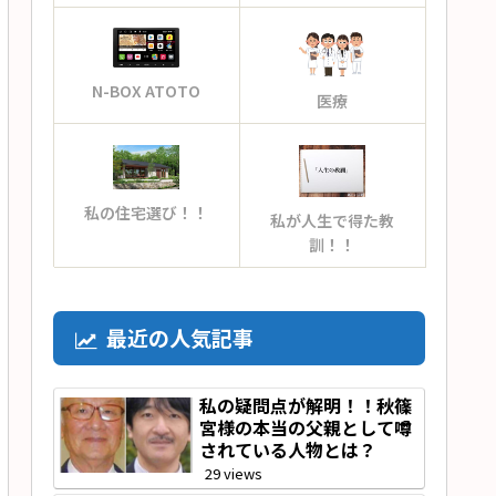
N-BOX ATOTO
医療
私の住宅選び！！
私が人生で得た教
訓！！
最近の人気記事
私の疑問点が解明！！秋篠
宮様の本当の父親として噂
されている人物とは？
29 views