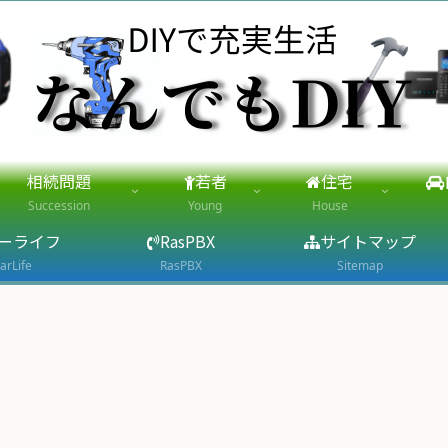
相続問題
若者
住宅
Succession
Young
House
ーライフ
RasPBX
サイトマップ
arLife
RasPBX
Sitemap