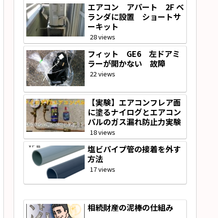
エアコン アパート 2F ベ
ランダに設置 ショートサ
ーキット
28 views
フィット GE6 左ドアミ
ラーが開かない 故障
22 views
【実験】エアコンフレア面
に塗るナイログとエアコン
パルのガス漏れ防止力実験
18 views
塩ビパイプ管の接着を外す
方法
17 views
相続財産の泥棒の仕組み