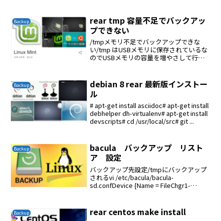
ーのみSSDまたはHDDを交換した場合は
聞いてくる項目が多くなるがすべてエン
ターを押せ...
rear tmp 容量不足でバックアッ
Backup
プできない
/tmpメモリ不足でバックアップできな
い/tmp はUSBメモリに保存されているな
のでUSBメモリの容量を増やさして行え
ばOK
debian 8 rear 最新版インストー
Backup
ル
# apt-get install asciidoc# apt-get install
debhelper dh-virtualenv# apt-get install
devscripts# cd /usr/local/src# git ...
bacula バックアップ リスト
Backup
ア 設定
バックアップ先設定/tmpにバックアップ
されるvi /etc/bacula/bacula-
sd.confDevice {Name = FileChgr1-
Dev1Media Type = File1Archive Device =
/tmp...
rear centos make install
Backup