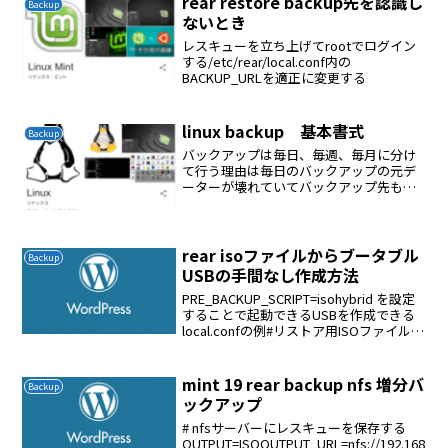
rear restore backup先を認識し
Backup
ないとき
レスキューを立ち上げてrootでログイン
する/etc/rear/local.conf内の
BACKUP_URLを適正に変更する
linux backup 基本書式
Backup
バックアップは毎日、毎週、毎月に分け
て行う理由は毎日のバックアップの元デ
ーターが壊れていてバックアップ先も壊
れたデータが保存されるためである。毎
月は毎週にも異常があった時の保険毎日
と毎週はrsyncで行う（サーバーの負担を
かけない）、増分バ...
rear isoファイルからブータブル
Backup
USBの手間なし作成方法
PRE_BACKUP_SCRIPT=isohybrid を設定
することで起動できるUSBを作成できる
local.confの例#リストア用ISOファイルを
作るOUTPUT=ISO#リストア用ISOファイ
ルの保存先OUTPUT_URL=file...
mint 19 rear backup nfs 増分バ
Backup
ックアップ
# nfsサーバーにレスキューを保存する
OUTPUT=ISOOUTPUT_URL=nfs://192.168