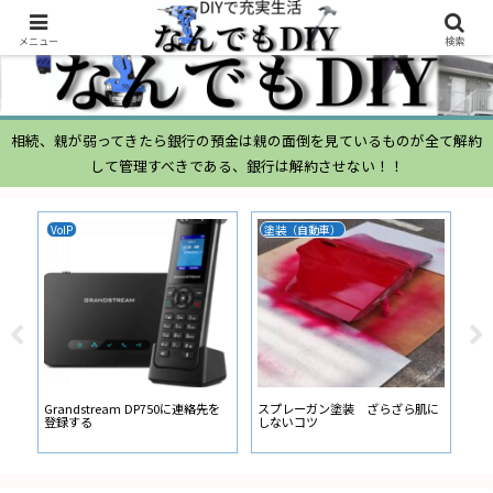
メニュー
検索
相続、親が弱ってきたら銀行の預金は親の面倒を見ているものが全て解約
して管理すべきである、銀行は解約させない！！
VoIP
塗装（自動車）
ム
ムー
経
い
ン
Grandstream DP750に連絡先を
スプレーガン塗装 ざらざら肌に
登録する
しないコツ