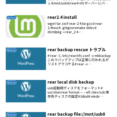
.1.4/mnt/usb0/rear# nfsサーバーにバッ
クアップを保存する
BACKUP=NETFSBACKUP_URL=nfs:...
rear2.4 install
Backup
wget tar zxvf rear-2.4.tar.gzcd rear-
2.4touch .gitignoremake debcd
distdpkg -i rear_2.4-
git.0.0.unknown_amd64.deb
rear backup rescue トラブル
Backup
# rear -C /etc/rear/nfs.conf -v mkbackup
これでバックアップは正常に行われるが
リストアでコケる# rear -v
mkbackuplocal.confでバックアップを行
う必要がある
rear local disk backup
Backup
usb起動用ディスクをフォーマット#
usr/sbin/rear format -- --efi /dev/sdc保
存先ディスクの設定# blkid# mkdir
/media/backup-disk# vi
/etc/fstabUUID=...
rear backup file://mnt/usb0
Backup