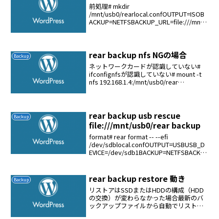
前処理# mkdir
/mnt/usb0/rearlocal.confOUTPUT=ISOB
ACKUP=NETFSBACKUP_URL=file:///mnt/
usb0/rearGRUB_RESCUE=1PRE_BACKUP
_SCRIPT=...
rear backup nfs NGの場合
Backup
ネットワークカードが認識していない#
ifconfignfsが認識していない# mount -t
nfs 192.168.1.4:/mnt/usb0/rear
/mnt/usb0
rear backup usb rescue
Backup
file:///mnt/usb0/rear backup
format# rear format -- --efi
/dev/sdblocal.confOUTPUT=USBUSB_D
EVICE=/dev/sdb1BACKUP=NETFSBACKU
P_URL=file:///mnt/usb0/rea...
rear backup restore 動き
Backup
リストアはSSDまたはHDDの構成（HDD
の交換）が変わらなかった場合最新のバ
ックアップファイルから自動でリストア
してくれる、開始はyesを入力してエンタ