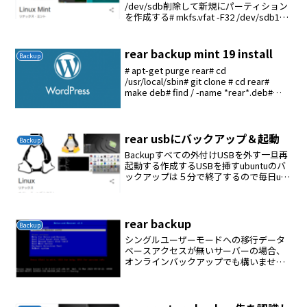
/dev/sdb削除して新規にパーティション
を作成する# mkfs.vfat -F32 /dev/sdb1#
/usr/sbin/rear format -- --efi /de...
rear backup mint 19 install
Backup
# apt-get purge rear# cd
/usr/local/sbin# git clone # cd rear#
make deb# find / -name *rear*.deb#
dpkg -i /usr/local/sbi...
rear usbにバックアップ＆起動
Backup
Backupすべての外付けUSBを外す一旦再
起動する作成するUSBを挿すubuntuのバ
ックアップは５分で終了するので毎日usb
にバックアップすることにする# apt-get
install extlinuxautomoutが悪さをするの
で...
rear backup
Backup
シングルユーザーモードへの移行データ
ベースアクセスが無いサーバーの場合、
オンラインバックアップでも構いません
が、念の為シングルユーザーモードに移
行してバックアップを実行します。$
sudo init 1