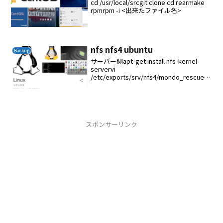
cd /usr/local/srcgit clone cd rearmake
rpmrpm -i <出来たファイル名>
nfs nfs4 ubuntu
Backup
サーバー側apt-get install nfs-kernel-
servervi
/etc/exports/srv/nfs4/mondo_rescue
192.168.1.0/24(rw,no_subtree_check,no
hide)クラ...
スポンサーリンク