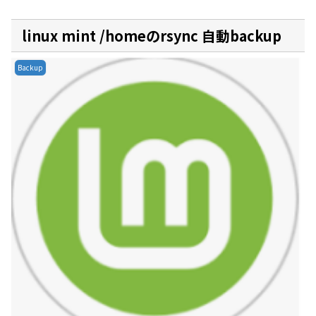
linux mint /homeのrsync 自動backup
Backup