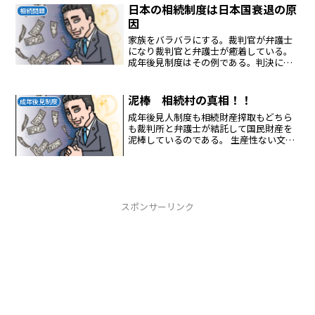
日本の相続制度は日本国衰退の原
相続問題
因
家族をバラバラにする。裁判官が弁護士
になり裁判官と弁護士が癒着している。
成年後見制度はその例である。判決にも
おかしな判決をだしている。正義のない
判決を出して世の中をこわしている。
泥棒 相続村の真相！！
成年後見制度
成年後見人制度も相続財産搾取もどちら
も裁判所と弁護士が結託して国民財産を
泥棒しているのである。 生産性ない文系
の相続村は日本の恥！！
スポンサーリンク