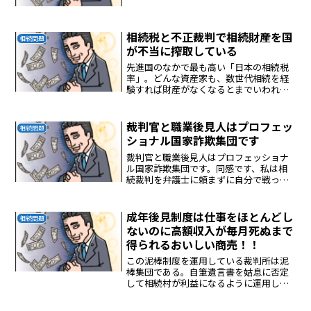
したとして逮捕されました。逸見猛容疑
者は、2014年末ごろから親族の90代の男
性が所有する東京・杉並区の一戸建てを
売却した代...
相続税と不正裁判で相続財産を国
相続問題
が不当に搾取している
先進国のなかで最も高い「日本の相続税
率」。どんな資産家も、数世代相続を経
験すれば財産がなくなるとまでいわれて
います。国の建物が立派であることに納
得！！
裁判官と職業後見人はプロフェッ
相続問題
ショナル国家詐欺集団です
裁判官と職業後見人はプロフェッショナ
ル国家詐欺集団です。同感です、私は相
続裁判を弁護士に頼まずに自分で戦って
います。そこで気づいたのは裁判所と弁
護士が癒着して相続財産を巧妙に泥棒し
ていることがわかりました。
成年後見制度は仕事をほとんどし
相続問題
ないのに高額収入が毎月死ぬまで
得られるおいしい商売！！
この泥棒制度を運用している裁判所は泥
棒集団である。自筆遺言書を姑息に否定
して相続村が利益になるように運用して
いる。裁判所は正義を判断する場所では
ない。相続財産を泥棒する集団である。