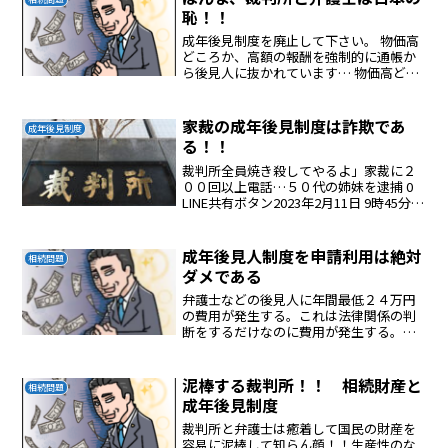
恥！！
成年後見制度を廃止して下さい。 物価高
どころか、高額の報酬を強制的に通帳か
ら後見人に抜かれています… 物価高どこ
ろの騒ぎではなく、仕事をしない後見人
に、高額の報酬と経費を、通帳から抜か
れています。 更に、不正もされていま
家裁の成年後見制度は詐欺であ
成年後見制度
す。 資産や貴重品が...
る！！
裁判所全員焼き殺してやるよ」家裁に２
００回以上電話…５０代の姉妹を逮捕 0
LINE共有ボタン2023年2月11日 9時45分読
売新聞オンライン 群馬県警前橋署は、
前橋市、広告配達員の女（５９）、同
（５７）を９日に威力業務妨害容疑で逮
成年後見人制度を申請利用は絶対
相続問題
捕した...
ダメである
弁護士などの後見人に年間最低２４万円
の費用が発生する。これは法律関係の判
断をするだけなのに費用が発生する。実
質、後見人になった人は何もしないのに
年間２４万円の濡れてにあわのお金が入
る。おかしいだろう！！しかも一旦、開
泥棒する裁判所！！ 相続財産と
相続問題
始すると死ぬまで払い続け...
成年後見制度
裁判所と弁護士は癒着して国民の財産を
容易に泥棒して知らん顔！！生産性のな