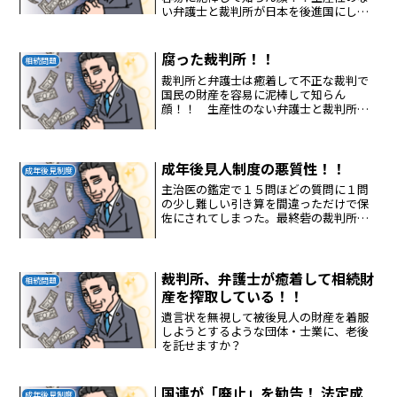
い弁護士と裁判所が日本を後進国にして
しまった。ふざけるな、腐った裁判
所！！
腐った裁判所！！
相続問題
裁判所と弁護士は癒着して不正な裁判で
国民の財産を容易に泥棒して知らん
顔！！ 生産性のない弁護士と裁判所が
日本を後進国にしてしまった。 ふざける
な、腐った裁判所！！
成年後見人制度の悪質性！！
成年後見制度
主治医の鑑定で１５問ほどの質問に１問
の少し難しい引き算を間違っただけで保
佐にされてしまった。最終砦の裁判所が
財産を泥棒する制度を放置している日
本！！仕事しない弁護士に高額な報酬を
取られる制度は泥棒である。反論しても
腐った裁判所が弁護士と癒着...
裁判所、弁護士が癒着して相続財
相続問題
産を搾取している！！
遺言状を無視して被後見人の財産を着服
しようとするような団体・士業に、老後
を託せますか？
国連が「廃止」を勧告！ 法定成
成年後見制度