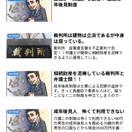
年後見制度
裁判所は建物は立派であるが中身
相続問題
は腐っている。
裁判所 自筆遺言書を不正裁判で否
定！！弁護士が簡単に相続財産を泥棒で
きるように運用している。
相続財産を泥棒している裁判所と
相続問題
弁護士類！！
成年後見制度は士業による犯罪の温床で
す。きっと真面目で素直な人ほど、疑う
ことなくこの制度を申立てしまうのでし
ょう。だから発信し続けたい。この制度
は、犯罪の温床です。国家による詐欺罪
の合法化です。この制度を利用するな
成年後見人 怖くて利用できない
相続問題
ら、最後の最後に資産と権利...
介護この制度は怖くて利用できない90代
の男性の成年後見人を務める70歳の男が
男性の口座などから現金3500万円を着服