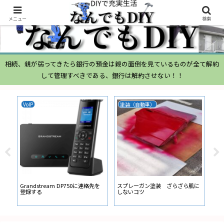
メニュー
検索
相続、親が弱ってきたら銀行の預金は親の面倒を見ているものが全て解約
して管理すべきである、銀行は解約させない！！
VoIP
塗装（自動車）
ム
ムー
経
い
ン
Grandstream DP750に連絡先を
スプレーガン塗装 ざらざら肌に
登録する
しないコツ