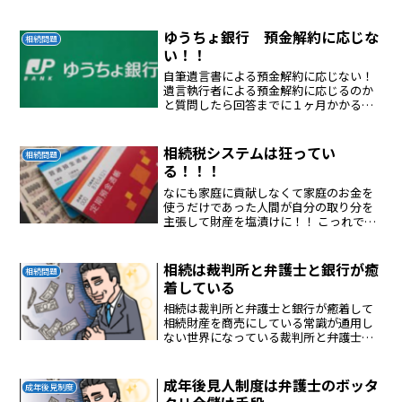
護士に流れて損する！！裁判所は信頼で
きる場所ではない！！
ゆうちょ銀行 預金解約に応じな
相続問題
い！！
自筆遺言書による預金解約に応じない！
遺言執行者による預金解約に応じるのか
と質問したら回答までに１ヶ月かかると
返答してきた！！相続の多額の預金流失
をできるだけしないように運営している
としか考えられない！！法律違反！！！
相続税システムは狂ってい
相続問題
る！！！
なにも家庭に貢献しなくて家庭のお金を
使うだけであった人間が自分の取り分を
主張して財産を塩漬けに！！ こっれで利
益を得るのは銀行と弁護士である。 こん
な不正義なシステムが今も運用されてい
る日本は先進国ではない。 民主主義国で
相続は裁判所と弁護士と銀行が癒
相続問題
もない後進国である...
着している
相続は裁判所と弁護士と銀行が癒着して
相続財産を商売にしている常識が通用し
ない世界になっている裁判所と弁護士と
銀行は悪人である！！！
成年後見人制度は弁護士のボッタ
成年後見制度