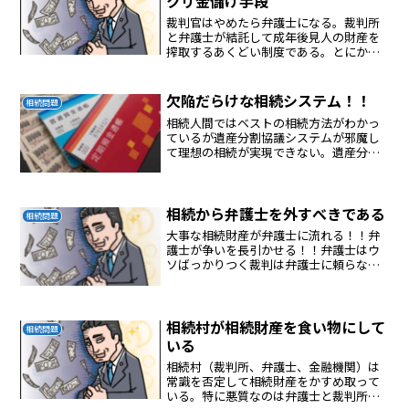
クリ金儲け手段
裁判官はやめたら弁護士になる。裁判所
と弁護士が結託して成年後見人の財産を
搾取するあくどい制度である。とにかく
何もしない弁護士に最低、毎月１万５０
００円を払わなければならない制度は詐
欺である。裁判所は詐欺システムを運用
欠陥だらけな相続システム！！
相続問題
している。
相続人間ではベストの相続方法がわかっ
ているが遺産分割協議システムが邪魔し
て理想の相続が実現できない。遺産分割
協議システムが金融機関と弁護士のあく
どい商売の種になっている。
相続から弁護士を外すべきである
相続問題
大事な相続財産が弁護士に流れる！！弁
護士が争いを長引かせる！！弁護士はウ
ソばっかりつく裁判は弁護士に頼らない
ほうがスムーズに進む
相続村が相続財産を食い物にして
相続問題
いる
相続村（裁判所、弁護士、金融機関）は
常識を否定して相続財産をかすめ取って
いる。特に悪質なのは弁護士と裁判所で