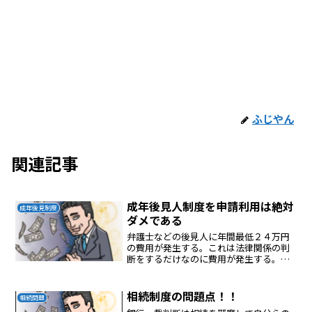
ふじやん
関連記事
成年後見人制度を申請利用は絶対
成年後見制度
ダメである
弁護士などの後見人に年間最低２４万円
の費用が発生する。これは法律関係の判
断をするだけなのに費用が発生する。実
質、後見人になった人は何もしないのに
年間２４万円の濡れてにあわのお金が入
る。おかしいだろう！！しかも一旦、開
相続制度の問題点！！
相続問題
始すると死ぬまで払い続け...