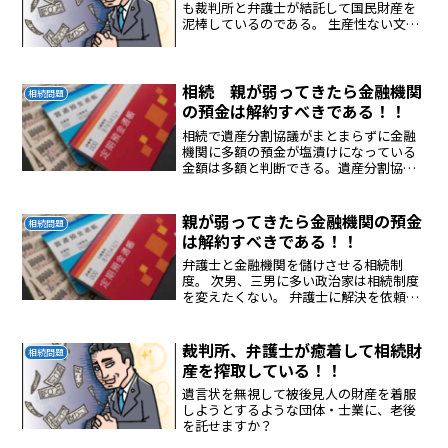
も裁判所と弁護士が結託して国民財産を
泥棒しているのである。 生産性ない文系
の相続村は日本の恥！！
相続 親が弱ってきたら金融機関
相続問題
の預金は解約すべきである！！
相続で遺産分割協議がまとまらずに金融
機関に多額の預金が塩漬けになっている
金額は多額と判断できる。遺産分割協議
という悪法を放置している国こんな無駄
な生産性のない悪法は即刻やめるべきで
ある。弁護士と金融機関、裁判所にぬれ
親が弱ってきたら金融機関の預金
相続問題
ての泡の仕事を作っている...
は解約すべきである！！
弁護士と金融機関を儲けさせる相続制
度。 次男、三男に多い政治家は相続制度
を変えたくない。 弁護士に解決を依頼し
ても金だけかかり解決できない。 預金は
永遠に塩漬け。 家族はバラバラ。
裁判所、弁護士が癒着して相続財
相続問題
産を搾取している！！
遺言状を無視して被後見人の財産を着服
しようとするような団体・士業に、老後
を託せますか？