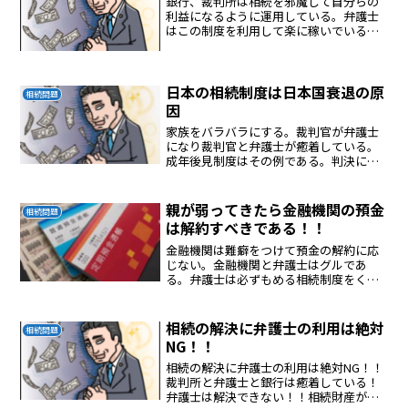
銀行、裁判所は相続を邪魔して自分らの
利益になるように運用している。弁護士
はこの制度を利用して楽に稼いでいる。
スムーズに相続ができない原因である。
相続における代表者を長男にしてスムー
ズに相続ができるように改めないと無駄
な時間と労力を費やして家...
日本の相続制度は日本国衰退の原
相続問題
因
家族をバラバラにする。裁判官が弁護士
になり裁判官と弁護士が癒着している。
成年後見制度はその例である。判決にも
おかしな判決をだしている。正義のない
判決を出して世の中をこわしている。
親が弱ってきたら金融機関の預金
相続問題
は解約すべきである！！
金融機関は難癖をつけて預金の解約に応
じない。金融機関と弁護士はグルであ
る。弁護士は必ずもめる相続制度をくい
ものにして濡れ手に粟の商売をしてい
る。日本の相続制度は弁護士と金融機関
に美味しい商売になっている。悪制度、
相続の解決に弁護士の利用は絶対
相続問題
日本の相続制度が日本をダメな...
NG！！
相続の解決に弁護士の利用は絶対NG！！
裁判所と弁護士と銀行は癒着している！
弁護士は解決できない！！相続財産が弁