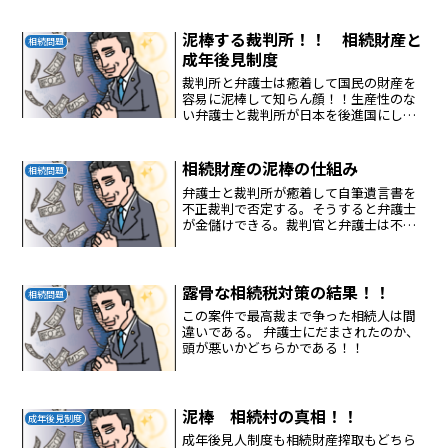
ある。
泥棒する裁判所！！ 相続財産と
相続問題
成年後見制度
裁判所と弁護士は癒着して国民の財産を
容易に泥棒して知らん顔！！生産性のな
い弁護士と裁判所が日本を後進国にして
しまった。ふざけるな、腐った裁判
所！！
相続財産の泥棒の仕組み
相続問題
弁護士と裁判所が癒着して自筆遺言書を
不正裁判で否定する。そうすると弁護士
が金儲けできる。裁判官と弁護士は不正
裁判を行った犯罪者である。この仕組み
を長期に渡り放置している政治家は政治
をやっていないことになる。こんなこと
をやっているから日本は３...
露骨な相続税対策の結果！！
相続問題
この案件で最高裁まで争った相続人は間
違いである。 弁護士にだまされたのか、
頭が悪いかどちらかである！！
泥棒 相続村の真相！！
成年後見制度
成年後見人制度も相続財産搾取もどちら