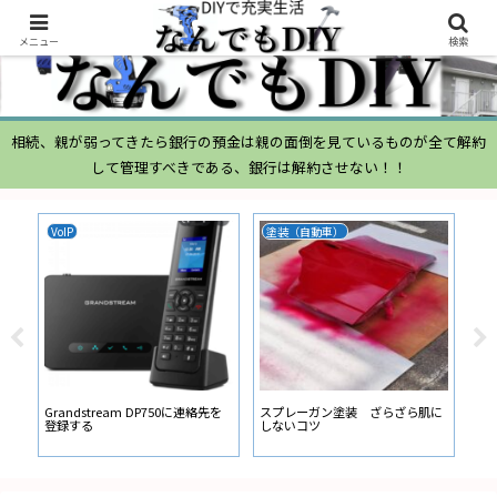
メニュー
検索
相続、親が弱ってきたら銀行の預金は親の面倒を見ているものが全て解約
して管理すべきである、銀行は解約させない！！
VoIP
塗装（自動車）
ム
ムー
経
い
ン
Grandstream DP750に連絡先を
スプレーガン塗装 ざらざら肌に
登録する
しないコツ