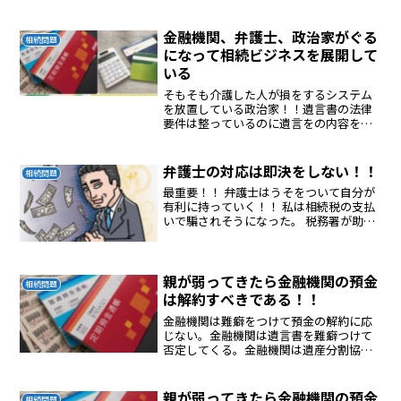
な、腐った裁判所！！
金融機関、弁護士、政治家がぐる
相続問題
になって相続ビジネスを展開して
いる
そもそも介護した人が損をするシステム
を放置している政治家！！遺言書の法律
要件は整っているのに遺言をの内容を認
めないJA農協！！トラブルに発展するよ
うにしているJA農協！！JA農協の弁護士
は仕事を作りたいので法律を無視して預
弁護士の対応は即決をしない！！
相続問題
金を解約できないよ...
最重要！！ 弁護士はうそをついて自分が
有利に持っていく！！ 私は相続税の支払
いで騙されそうになった。 税務署が助け
てくれた！！！
親が弱ってきたら金融機関の預金
相続問題
は解約すべきである！！
金融機関は難癖をつけて預金の解約に応
じない。金融機関は遺言書を難癖つけて
否定してくる。金融機関は遺産分割協議
をしてくださいと言うもめさせて金融機
関と弁護士が商売になるようにしてい
る。悪質な弁護士＆金融機関
親が弱ってきたら金融機関の預金
相続問題