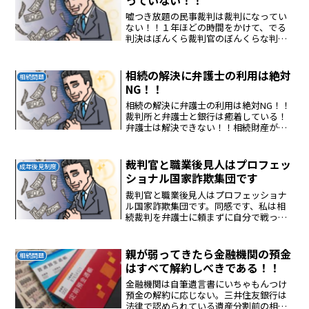
嘘つき放題の民事裁判は裁判になってい
ない！！１年ほどの時間をかけて、でる
判決はぼんくら裁判官のぼんくらな判決
である。腐った日本の司法が日本を壊し
ている！！
相続の解決に弁護士の利用は絶対
相続問題
NG！！
相続の解決に弁護士の利用は絶対NG！！
裁判所と弁護士と銀行は癒着している！
弁護士は解決できない！！相続財産が弁
護士に流れて損する！！裁判所は信頼で
きる場所ではない！！
裁判官と職業後見人はプロフェッ
成年後見制度
ショナル国家詐欺集団です
裁判官と職業後見人はプロフェッショナ
ル国家詐欺集団です。同感です、私は相
続裁判を弁護士に頼まずに自分で戦って
います。そこで気づいたのは裁判所と弁
護士が癒着して相続財産を巧妙に泥棒し
ていることがわかりました。
親が弱ってきたら金融機関の預金
相続問題
はすべて解約しべきである！！
金融機関は自筆遺言書にいちゃもんつけ
預金の解約に応じない。三井住友銀行は
法律で認められている遺産分割前の相続