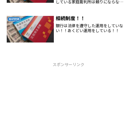
している家庭裁判所は頼りにならな
い。 親が弱ってきたら身内の財産持ち出
しを防止するために本家の代表者は通
帳、キャッシュカードを管理すべきであ
相続制度！！
相続問題
る。
銀行は法律を遵守した運用をしていな
い！！あくどい運用をしている！！
スポンサーリンク