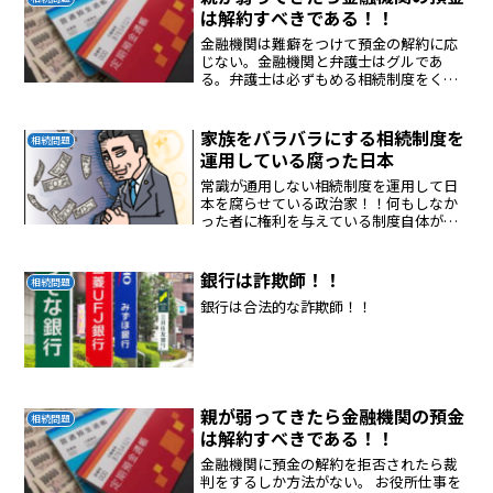
は解約すべきである！！
金融機関は難癖をつけて預金の解約に応
じない。金融機関と弁護士はグルであ
る。弁護士は必ずもめる相続制度をくい
ものにして濡れ手に粟の商売をしてい
る。日本の相続制度は弁護士と金融機関
に美味しい商売になっている。悪制度、
家族をバラバラにする相続制度を
相続問題
日本の相続制度が日本をダメな...
運用している腐った日本
常識が通用しない相続制度を運用して日
本を腐らせている政治家！！何もしなか
った者に権利を与えている制度自体が世
の中を壊す制度である。遺留分制度は撤
廃すべきである。働いたものが報われる
制度でないと正義は保たれなく日本が腐
銀行は詐欺師！！
相続問題
敗する。とにかく相続争い...
銀行は合法的な詐欺師！！
親が弱ってきたら金融機関の預金
相続問題
は解約すべきである！！
金融機関に預金の解約を拒否されたら裁
判をするしか方法がない。 お役所仕事を