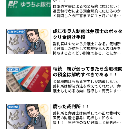
自筆遺言書による預金解約に応じない！
遺言執行者による預金解約に応じるのか
と質問したら回答までに１ヶ月かかると
返答してきた！！相続の多額の預金流失
をできるだけしないように運営している
としか考えられない！！法律違反！！！
成年後見人制度は弁護士のボッタ
成年後見制度
クリ金儲け手段
裁判官はやめたら弁護士になる。裁判所
と弁護士が結託して成年後見人の財産を
搾取するあくどい制度である。とにかく
何もしない弁護士に最低、毎月１万５０
００円を払わなければならない制度は詐
欺である。裁判所は詐欺システムを運用
相続 親が弱ってきたら金融機関
相続問題
している。
の預金は解約すべきである！！
金融機関はもめる方向しか誘導しない。
裁判所は解決方法を教えてくれない。弁
護士ももめる方向に誘導して商売にす
る。弁護士が介入しても解決できない。
相続で家族がバラバラになる。平等に限
度がある、公正でない。
腐った裁判所！！
相続問題
裁判所と弁護士は癒着して不正な裁判で
国民の財産を容易に泥棒して知らん
顔！！ 生産性のない弁護士と裁判所が
日本を後進国にしてしまった。 ふざける