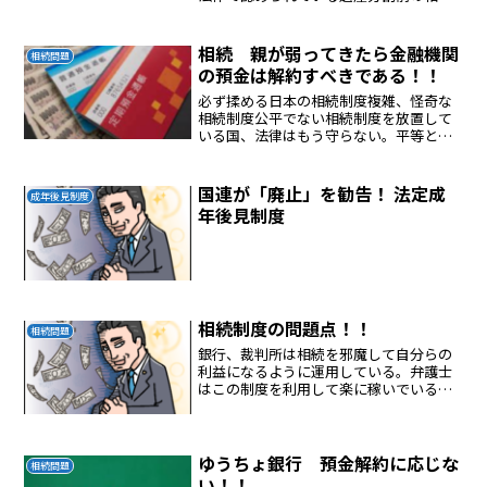
預金の払い戻し制度を利用させない蛮行
をしている。そもそも数千万の多額の預
金を泥棒しているのと同じである。JA農
相続 親が弱ってきたら金融機関
相続問題
協は遺産分割前の相続預...
の預金は解約すべきである！！
必ず揉める日本の相続制度複雑、怪奇な
相続制度公平でない相続制度を放置して
いる国、法律はもう守らない。平等とい
うが公正でない複雑な制度法律にしたが
って処理できない相続制度このような複
雑、怪奇な相続制度を運用しているから
国連が「廃止」を勧告！ 法定成
成年後見制度
日本は衰退してしまった。
年後見制度
相続制度の問題点！！
相続問題
銀行、裁判所は相続を邪魔して自分らの
利益になるように運用している。弁護士
はこの制度を利用して楽に稼いでいる。
スムーズに相続ができない原因である。
相続における代表者を長男にしてスムー
ズに相続ができるように改めないと無駄
な時間と労力を費やして家...
ゆうちょ銀行 預金解約に応じな
相続問題
い！！