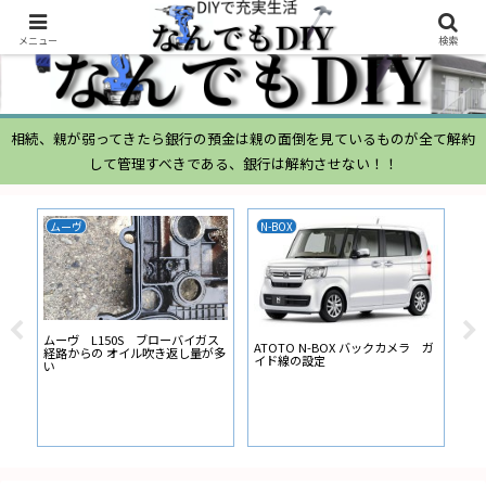
メニュー
検索
相続、親が弱ってきたら銀行の預金は親の面倒を見ているものが全て解約
して管理すべきである、銀行は解約させない！！
ムーヴ
N-BOX
N-
ムーヴ L150S ブローバイガス
ATOTO N-BOX バックカメラ ガ
ナビ
経路からの オイル吹き返し量が多
イド線の設定
ー
い
に