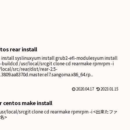
tos rear install
install syslinuxyum install grub2-efi-modulesyum install
-buildcd /usr/local/srcgit clone cd rearmake rpmrpm -i
/local/src/rear/dist/rear-2.5-
t.3809.aa8370d.master.el7.sangoma.x86_64.rp...
2020.04.17
2023.01.15
r centos make install
/usr/local/srcgit clone cd rearmake rpmrpm -i <出来たファ
名>