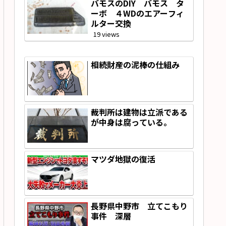
バモスのDIY バモス タ
ーボ ４WDのエアーフィ
ルター交換
19 views
相続財産の泥棒の仕組み
裁判所は建物は立派である
が中身は腐っている。
マツダ地獄の復活
長野県中野市 立てこもり
事件 深層