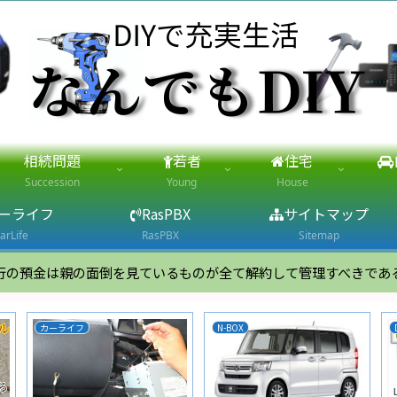
相続問題
若者
住宅
Succession
Young
House
ーライフ
RasPBX
サイトマップ
arLife
RasPBX
Sitemap
行の預金は親の面倒を見ているものが全て解約して管理すべきであ
カーライフ
N-BOX