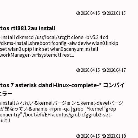
2020.04.15
2023.01.15
tos rtl8812au install
install dkmscd /usr/local/srcgit clone -b v5.3.4 cd
./dkms-install.shrebootifconfig -aiw deviw wlan0 linkip
 set wlan0 upip link set wlan0 scanyum install
workManager-wifisystemctl rest...
2020.04.15
2020.04.17
tos 7 asterisk dahdi-linux-complete-* コンパイ
エラー
iinstallされれいるkernelバージョンとkernel-develバージ
異なっているuname -rrpm -qa | grep "^kernel"grep
enuentry" /boot/efi/EFI/centos/grub.cfggrub2-set-
ult 1
2020.04.15
2023.01.18