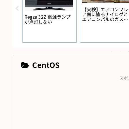
【実験】エアコンフレ
ア面に塗るナイログと
Regza 32Z 電源ランプ
エアコンパルのガス漏
が点灯しない
れ防止力実験
te 5G
い
CentOS
スポ