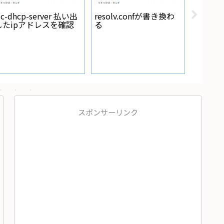
sc-dhcp-server 払い出
resolv.confが書き換わ
したipアドレスを確認
る
Panason
カオス N-60B19L/C7の
CCA値
スポンサーリンク