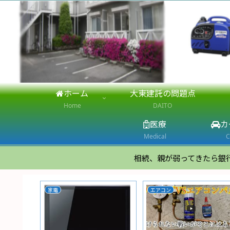
ホーム
大東建託の問題点
Home
DAITO
医療
カ
Medical
C
相続、親が弱ってきたら銀
家電
エアコン