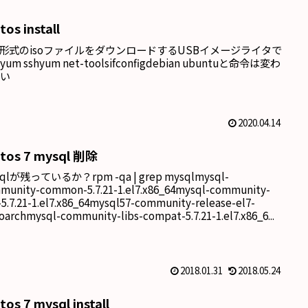
tos install
d形式のisoファイルをダウンロードするUSBイメージライタで
um sshyum net-toolsifconfigdebian ubuntuと命令は変わ
ない
2020.04.14
ntos 7 mysql 削除
qlが残っているか？rpm -qa | grep mysqlmysql-
munity-common-5.7.21-1.el7.x86_64mysql-community-
s-5.7.21-1.el7.x86_64mysql57-community-release-el7-
oarchmysql-community-libs-compat-5.7.21-1.el7.x86_6...
2018.01.31
2018.05.24
tos 7 mysql install