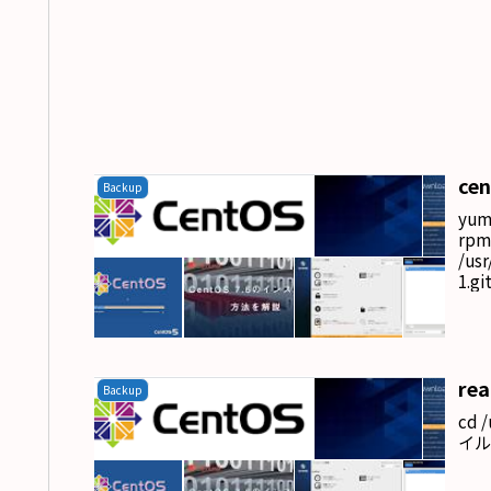
cen
Backup
yum 
rpm
/usr
1.gi
rea
Backup
cd 
イル