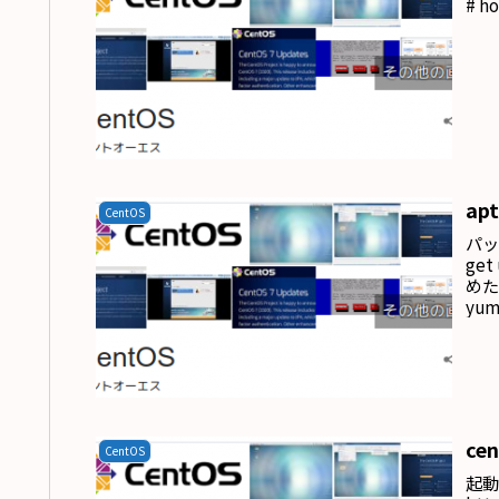
# h
ap
CentOS
パッ
ge
めた削
yum
ce
CentOS
起動