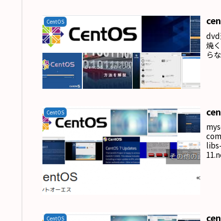
cen
CentOS
dv
焼くy
ら
ce
CentOS
mys
com
lib
11.n
cen
CentOS