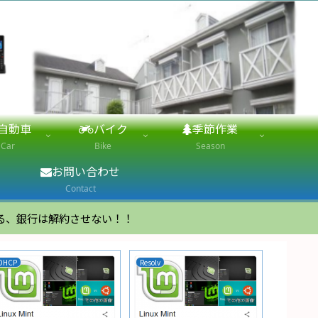
自動車
バイク
季節作業
Car
Bike
Season
お問い合わせ
Contact
る、銀行は解約させない！！
DHCP
Resolv
バッテリー