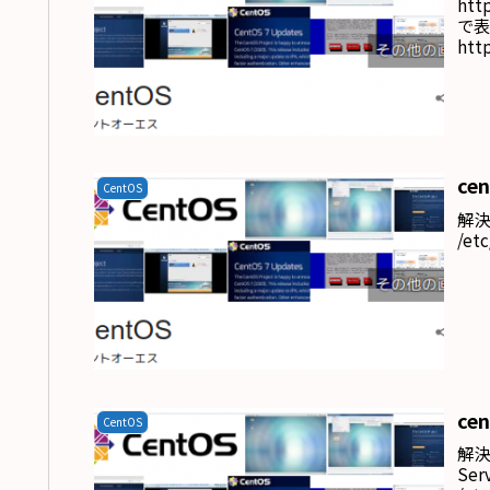
htt
で表
ht
co
ce
CentOS
解決
/et
ce
CentOS
解決
Se