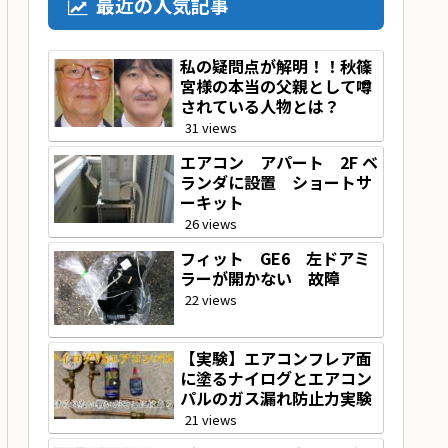
最近の人気記事
私の疑問点が解明！！秋篠
宮様の本当の父親として噂
されている人物とは？
31 views
エアコン アパート 2F ベ
ランダに設置 ショートサ
ーキット
26 views
フィット GE6 左ドアミ
ラーが開かない 故障
22 views
【実験】エアコンフレア面
に塗るナイログとエアコン
パルのガス漏れ防止力実験
21 views