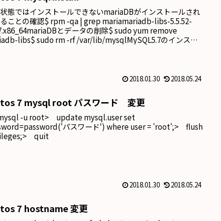
状態ではインストールできないmariaDBがインストールされ
ことの確認$ rpm -qa | grep mariamariadb-libs-5.5.52-
l7.x86_64mariaDBとデータの削除$ sudo yum remove
iadb-libs$ sudo rm -rf /var/lib/mysqlMySQL5.7のインスト
公式リポジトリを追加$ sudo rp...
2018.01.30
2018.05.24
ntos 7 mysql root パスワード 変更
ysql -u root> update mysql.user set
sword=password('パスワード') where user = 'root';> flush
vileges;> quit
2018.01.30
2018.05.24
ntos 7 hostname 変更