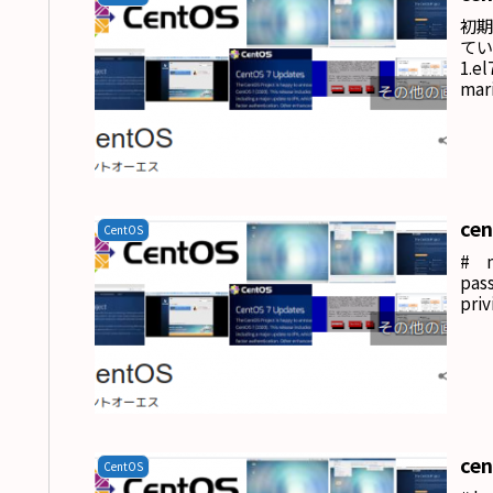
初期
ている
1.e
mar
ール
ce
CentOS
# m
pas
pri
ce
CentOS