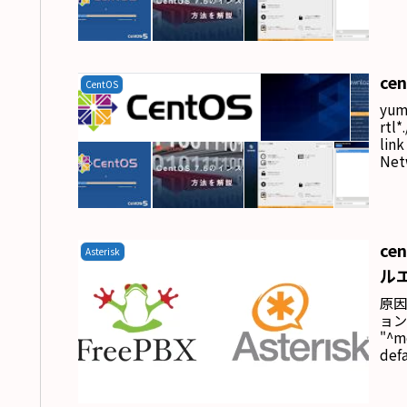
cen
CentOS
yum 
rtl*
link
Net
cen
Asterisk
ル
原因
ョンが
"^m
defa