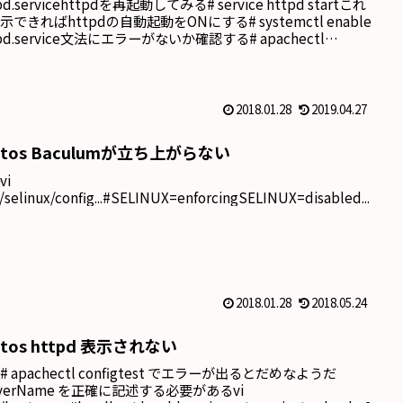
pd.servicehttpdを再起動してみる# service httpd startこれ
示できればhttpdの自動起動をONにする# systemctl enable
tpd.service文法にエラーがないか確認する# apachectl
nfigtestトラブルの元のSELinuxを無効にす...
2018.01.28
2019.04.27
ntos Baculumが立ち上がらない
vi
c/selinux/config...#SELINUX=enforcingSELINUX=disabled...
2018.01.28
2018.05.24
ntos httpd 表示されない
# apachectl configtest でエラーが出るとだめなようだ
rverName を正確に記述する必要があるvi