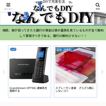
メニュー
検索
相続、親が弱ってきたら銀行の預金は親の面倒を見ているものが全て解約
して管理すべきである、銀行は解約させない！！
VoIP
塗装（自動車）
ム
ムー
経
い
ン
Grandstream DP750に連絡先を
スプレーガン塗装 ざらざら肌に
登録する
しないコツ