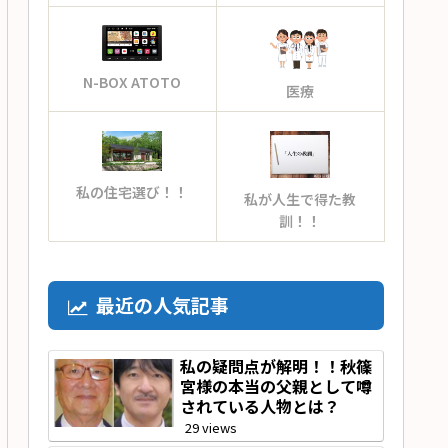
N-BOX ATOTO
医療
私の住宅選び！！
私が人生で得た教
訓！！
最近の人気記事
私の疑問点が解明！！秋篠
宮様の本当の父親として噂
されている人物とは？
29 views