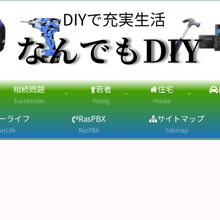
相続問題
若者
住宅
Succession
Young
House
ーライフ
RasPBX
サイトマップ
arLife
RasPBX
Sitemap