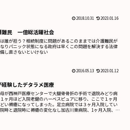
2018.10.31
2023.01.16
護難民 一億総活躍社会
護は誰が担う？相続制度に問題があるこのままでは介護難民が
くなりパニック状態になる政府は早くこの問題を解決する法律
整備し直さないといけない
2016.05.13
2023.01.12
が経験したデタラメ医療
の母が西神戸医療センターで大腿骨骨折の手術で退院みどり病
で１ヶ月ほど入院老健のハーベスピュアに移り、ここで１ヶ月
ひどい褥瘡になってしまった。足立病院では３ヶ月入院してい
院時と退院時に褥瘡の変化なし加古川東病院、1ヶ月入院、変
差し自宅に戻り、ネット検索で病院が行っているユーパスタ治
では治らないことがわかった。ラップ療法を自宅で実践したら
みるよくなった。深さ１ｃｍほど、幅３ｃｍまで回...