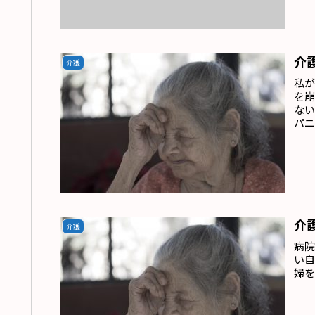
介
介護
私が
を
な
パ
国
す
先に
介
介護
病院
い
婦