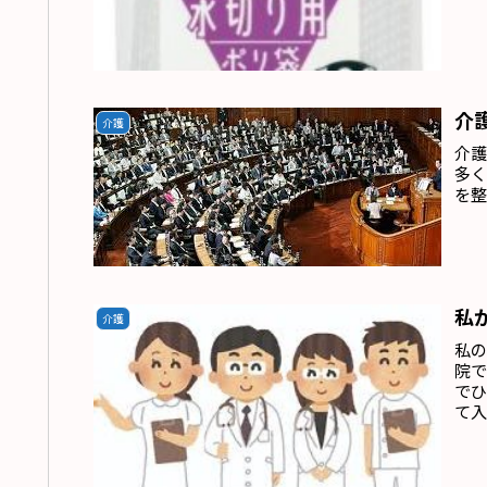
介
介護
介
多
を
私
介護
私
院
で
て入
化
療
みる