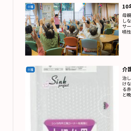
1
介護
母
し
サ
嚥
で
介
介護
治
け
る
と
る
は
分