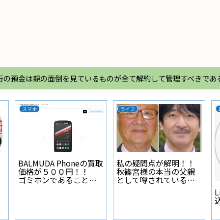
行の預金は親の面倒を見ているものが全て解約して管理すべきであ
スマホ
ライフ
BALMUDA Phoneの買取
私の疑問点が解明！！
価格が５００円！！
秋篠宮様の本当の父親
ゴミホンであることが
として噂されている人
証明された
物とは？
L