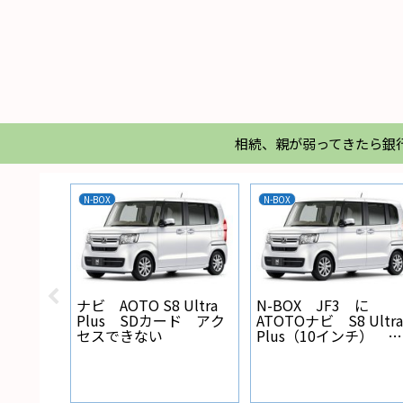
相続、親が弱ってきたら銀
N-BOX
N-BOX
X バック
ナビ AOTO S8 Ultra
N-BOX JF3 に
線の設
Plus SDカード アク
ATOTOナビ S8 Ultra
セスできない
Plus（10インチ） を
取り付けた