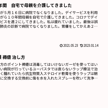
0年間 自宅で母親を介護してきました
親が５月１６日に病院でなくなりました。デイサービスを利用
ながら１０年間母親を自宅で介護してきました。コロナでデイ
ービスを週２にしてきました。私は疲れていました。最後は誤
性肺炎の診断で病院でなくなりました。胃瘻をしてかえあ２年
なくなりました。後悔は全くありません。
2021.05.23
2023.01.14
護 褥瘡 治し方
し方のポイント褥瘡は消毒してはいけないガーゼを使ってはい
ない病院が行っているユーパスタでは直らないラップ療法で治
赤く腫れていたら抗生物質入ステロイド軟膏を使うラップは朝
晩に交換する交換前に傷を水を入れたスプレーを吹いて洗浄す
今回は足の親指側面に出来たラップを固定するテープは医療用
高いので塗装用養生テープを利用した。材料ペットシートを半
に切り、水切りシートの内に入れて使用する