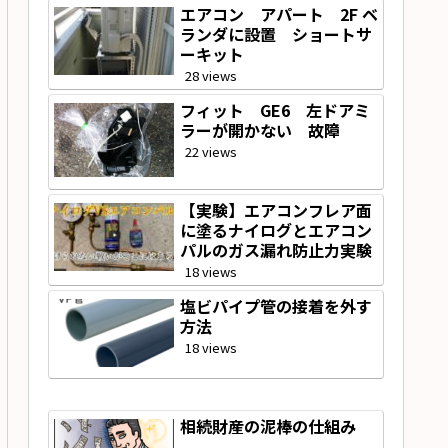
エアコン アパート 2F ベ
ランダに設置 ショートサ
ーキット
28 views
フィット GE6 左ドアミ
ラーが開かない 故障
22 views
【実験】エアコンフレア面
に塗るナイログとエアコン
パルのガス漏れ防止力実験
18 views
塩ビパイプ管の接着を外す
方法
18 views
相続財産の泥棒の仕組み