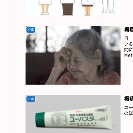
褥
介護
目
い
問に
Me
作を
た部
た。
褥
介護
ユ
の