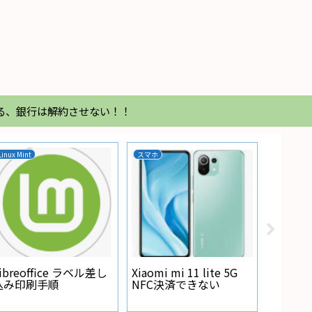
る、銀行は解約させない！！
Linux Mint
スマホ
家電
Regza
が点灯
ibreoffice ラベル差し
Xiaomi mi 11 lite 5G
込み印刷手順
NFC決済できない