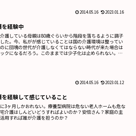
2014.05.16
2023.01.16
護を経験中
介護している母親は80歳ぐらいから階段を落ちるように調子
崩した。今、私がが感じていることは国の介護環境は整ってい
いのに団塊の世代が介護しなくてはならない時代が来た場合は
ニックになるだろう。このままでは少子化は止められない。中
のような悪質な国が存在する。今の日本の環境はあまりにも悪
ぎる。ロシア、中国みたいな軍事国家が脅威である。今、真っ
何をやるべきか？日本の間接費を削る必要がある。...
2014.05.16
2023.01.12
護を経験して感じていること
に3ヶ月しかおれない。療養型病院は危ない老人ホームも危な
自宅介護はしんどいどうすればよいのか？安倍さん？家庭の主
を活用すれば誰が介護を担うのか？