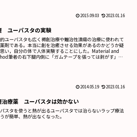
2015.09.03
2023.01.16
瘡 ユーパスタの実験
 的ユーパスタも広く褥創治療や難治性潰瘍の治療に使われて
る薬剤である。本当に創を治癒させる効果があるのかどうか疑
思い，自分の体で人体実験することにした。Material and
thod筆者の右下腿内側に「ガムテープを張っては剥がす」操
行って皮膚表層損傷を作成した。10回貼付と剥離を繰り返し
位，20回の部位，30回の部位と異なる深さの損傷を作成し
ここにユーパスタを塗布し，ガ...
2014.05.19
2023.01.16
瘡治療薬 ユーパスタは効かない
ーパスタを使うと熱が出るユーパスタでは治らないラップ療法
ほうが簡単、熱が出なくなった。