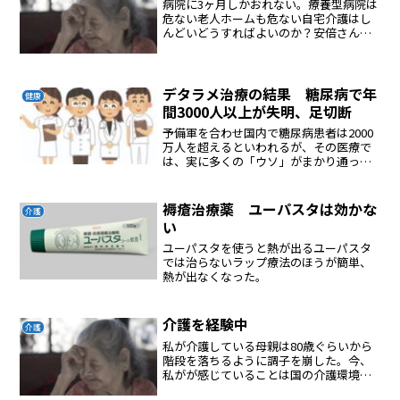
病院に3ヶ月しかおれない。療養型病院は
危ない老人ホームも危ない自宅介護はし
んどいどうすればよいのか？安倍さん？
家庭の主婦を活用すれば誰が介護を担う
のか？
デタラメ治療の結果 糖尿病で年
健康
間3000人以上が失明、足切断
予備軍を合わせ国内で糖尿病患者は2000
万人を超えるといわれるが、その医療で
は、実に多くの「ウソ」がまかり通って
いる。そう指摘するのは、高雄病院理事
長の江部康二医師だ。自身が糖尿病の内
科医が、日本の糖尿病治療の欺瞞を暴
褥瘡治療薬 ユーパスタは効かな
介護
く。＊ ＊ ＊そもそも...
い
ユーパスタを使うと熱が出るユーパスタ
では治らないラップ療法のほうが簡単、
熱が出なくなった。
介護を経験中
介護
私が介護している母親は80歳ぐらいから
階段を落ちるように調子を崩した。今、
私がが感じていることは国の介護環境は
整っていないのに団塊の世代が介護しな