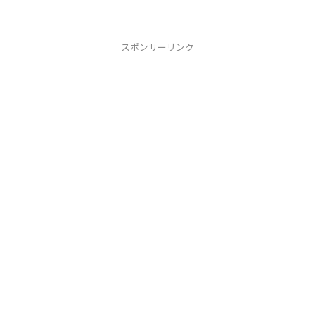
くてはならない時代が来た場合はパニッ
クになるだろう。このままでは少子化は
止められない。中国のよ...
スポンサーリンク