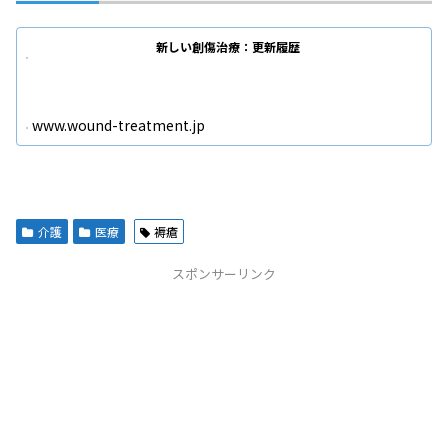
新しい創傷治療：更新履歴
www.wound-treatment.jp
介護
医療
褥瘡
スポンサーリンク