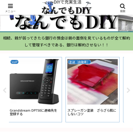
メニュー
検索
相続、親が弱ってきたら銀行の預金は親の面倒を見ているものが全て解約
して管理すべきである、銀行は解約させない！！
ムーヴ
N-BOX
N-
ムーヴ L150S ブローバイガス
ATOTO N-BOX バックカメラ ガ
ナビ
経路からの オイル吹き返し量が多
イド線の設定
ー
い
に