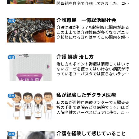
間母親を自宅で介護してきました。コロ
ナでデイサービスを週２にしてきまし
た。私は疲れていました。最後は誤嚥性
肺炎の診断で病院でなくなりました。胃
介護難民 一億総活躍社会
介護
瘻をしてかえあ２年でなくな...
介護は誰が担う？相続制度に問題がある
このままでは介護難民が多くなりパニッ
ク状態になる政府は早くこの問題を解決
する法律を整備し直さないといけない
介護 褥瘡 治し方
介護
治し方のポイント褥瘡は消毒してはいけ
ないガーゼを使ってはいけない病院が行
っているユーパスタでは直らないラップ
療法で治る赤く腫れていたら抗生物質入
ステロイド軟膏を使うラップは朝と晩に
交換する交換前に傷を水を入れたスプレ
ーを吹いて洗浄する今回は...
私が経験したデタラメ医療
医療
私の母が西神戸医療センターで大腿骨骨
折の手術で退院みどり病院で１ヶ月ほど
入院老健のハーベスピュアに移り、ここ
で１ヶ月でひどい褥瘡になってしまっ
た。足立病院では３ヶ月入院していて入
院時と退院時に褥瘡の変化なし加古川東
病院、1ヶ月入院、変化差し...
介護を経験して感じていること
介護