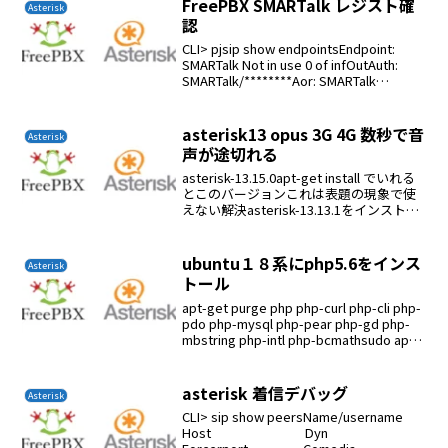
FreePBX SMARTalk レジスト確
Asterisk
認
CLI> pjsip show endpointsEndpoint:
SMARTalk Not in use 0 of infOutAuth:
SMARTalk/********Aor: SMARTalk
0Contact: SMARTal...
asterisk13 opus 3G 4G 数秒で音
Asterisk
声が途切れる
asterisk-13.15.0apt-get install でいれる
とこのバージョンこれは表題の現象で使
えない解決asterisk-13.13.1をインストー
ルするchan_dongle.so モジュールを対比
させて戻すcd /usr/...
ubuntu１８系にphp5.6をインス
Asterisk
トール
apt-get purge php php-curl php-cli php-
pdo php-mysql php-pear php-gd php-
mbstring php-intl php-bcmathsudo apt
purge php7...
asterisk 着信デバッグ
Asterisk
CLI> sip show peersName/username
Host Dyn