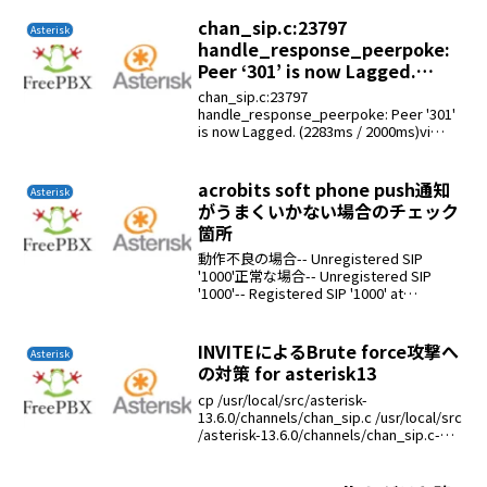
20000を開放する私のルーターは２回線型
なのでソースルーティ...
chan_sip.c:23797
Asterisk
handle_response_peerpoke:
Peer ‘301’ is now Lagged.
(2283ms / 2000ms)
chan_sip.c:23797
handle_response_peerpoke: Peer '301'
is now Lagged. (2283ms / 2000ms)vi
/etc/asterisk/sip_additional.co...
acrobits soft phone push通知
Asterisk
がうまくいかない場合のチェック
箇所
動作不良の場合-- Unregistered SIP
'1000'正常な場合-- Unregistered SIP
'1000'-- Registered SIP '1000' at
162.243.226.67:61559> Saved ...
INVITEによるBrute force攻撃へ
Asterisk
の対策 for asterisk13
cp /usr/local/src/asterisk-
13.6.0/channels/chan_sip.c /usr/local/src
/asterisk-13.6.0/channels/chan_sip.c-
bakvi /usr/loca...