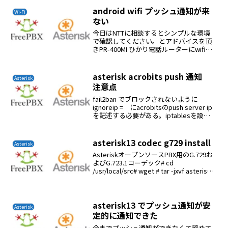
を使用するように事前設定されています...
android wifi プッシュ通知が来
Wi-Fi
ない
今日はNTTに相談するとシンプルな環境
で確認してください。とアドバイスを頂
きPR-400MI ひかり電話ルーターにwifiル
ーターを接続して確認するとandroid端末
を立ち上げた直後にプッシュ通知が来ま
した。何度繰り返しても立ち上げ直後に...
asterisk acrobits push 通知
Asterisk
注意点
fail2ban でブロックされないように
ignoreip = にacrobitsのpush server ip
を記述する必要がある。iptablesを設定
した時はpush server ip を許可する必要
がある。# iptables ...
asterisk13 codec g729 install
Asterisk
AsteriskオープンソースPBX用のG.729お
よびG.723.1コーデック# cd
/usr/local/src# wget # tar -jxvf asterisk-
g72x-1.4.tar.bz2# cd asterisk-g72...
asterisk13 でプッシュ通知が安
Asterisk
定的に通知できた
今までプッシュ通知ができなくて諦めて