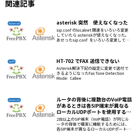
関連記事
asterisk 突然 使えなくなった
Asterisk
sip.conf のlocalnet 関連をいろいろ変更
していたら asteriskが使えなくなった。
あせったsip.conf をいろいろ変更しても
ダメであった。iptables -F でなおった
iptables -L 確認iptab...
HT-702 でFAX 送信できない
VoIP
Asterisk解決下記の設定に変更で送付で
きるようになったFax Tone Detection
Mode: Callee
ルータの背後に複数台のVoIP電話
Asterisk
があるときは各SIP端末​​が異なる
ローカルUDPポートを使用する必
要があります
2台以上のSIP端末​​（VoIP電話）が同じル
ータの背後で確実に機能するためには、
各SIP端末​​が異なるローカルUDPポートを
使用する必要があります。ほとんどの
VoIP電話およびデバイスは、次のポート