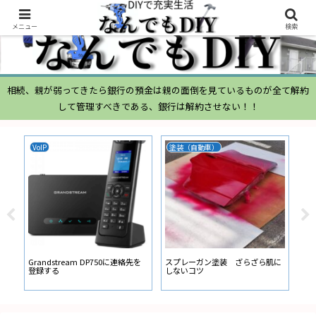
メニュー
検索
相続、親が弱ってきたら銀行の預金は親の面倒を見ているものが全て解約
して管理すべきである、銀行は解約させない！！
VoIP
塗装（自動車）
ム
ムー
経
い
ン
Grandstream DP750に連絡先を
スプレーガン塗装 ざらざら肌に
登録する
しないコツ