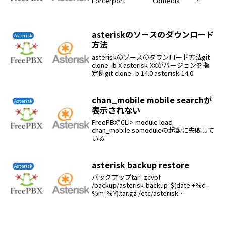
Forcerport Comedia
ACL Port Status
Description201/20...
asteriskのソースのダウンロード
Asterisk
方法
asteriskのソースのダウンロード方法git
clone -b X asterisk-XXがバージョンを指
定例git clone -b 14.0 asterisk-14.0
chan_mobile mobile searchが
Asterisk
表示されない
FreePBX*CLI> module load
chan_mobile.somoduleの起動に失敗して
いる
asterisk backup restore
Asterisk
バックアップtar -zcvpf
/backup/asterisk-backup-$(date +%d-
%m-%Y).tar.gz /etc/asterisk
/var/lib/asterisk /var/spool/asterisk /v...