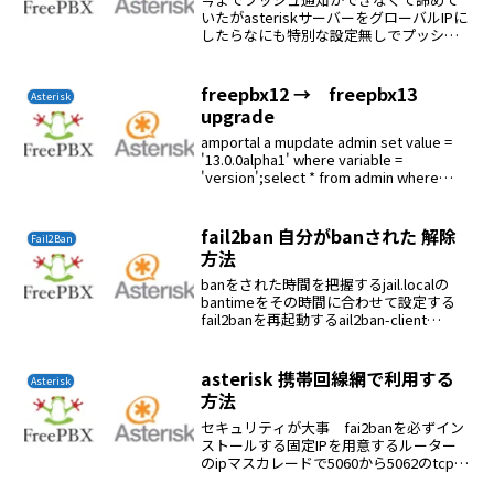
いたがasteriskサーバーをグローバルIPに
したらなにも特別な設定無しでプッシュ
で着信するようになった。嬉しい
freepbx12 → freepbx13
Asterisk
upgrade
amportal a mupdate admin set value =
'13.0.0alpha1' where variable =
'version';select * from admin where
variable = 'ver...
fail2ban 自分がbanされた 解除
Fail2Ban
方法
banをされた時間を把握するjail.localの
bantimeをその時間に合わせて設定する
fail2banを再起動するail2ban-client
status asterisk でbanされたipを表示する
一つずつbanを解除していくf...
asterisk 携帯回線網で利用する
Asterisk
方法
セキュリティが大事 fai2banを必ずイン
ストールする固定IPを用意するルーター
のipマスカレードで5060から5062のtcpと
udpを開放する同じく udpの10000から