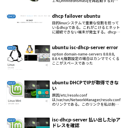
.1.40,infinitednsmasqを再起動する対象
機器をDHCPモードにして再起動する
dhcp failover ubuntu
DHCP
目的linuxシステムで重要な役割を担って
いるdhcpである。これがこけるとネット
に接続できない端末が発生する。dhcp
serverが１台であると不安がある。そこ
で１台がこけてももう１台が役割をにな
うシステムがfailoverシステムであ...
ubuntu isc-dhcp-server error
DHCP
option domain-name-servers 8.8.8.8,
8.8.4.4;複数設定の場合はカンマでくくる
ここがスペースであった
ubuntu DHCPでIPが取得できな
DHCP
い
原因/etc/resolv.conf
は/var/run/NetworkManager/resolv.conf
のリンクである。このリンクを私は削除
して編集できるようにしていた。リンク
を復活したらDHCPでIPが取得できるよう
になった。ファイル...
isc-dhcp-server 払い出したipア
DHCP
ドレスを確認