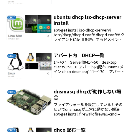
"example.org";#option domain-name-
serve...
ubuntu dhcp isc-dhcp-server
DHCP
install
apt-get install isc-dhcp-servervi
/etc/dhcp/dhcpd.conf# dhcpd.conf## ク
ライアントに使用を許可するドメインの
名前option domain-name "private.ck...
アパート内 DHCP一覧
DHCP
1〜40： Server類41〜50 desktop
cliant51〜110 アパート内配布 ubuntu メ
イン dhcp dnsmasq111〜170 アパート
内配布 xs35v3l サブ dhcp
dnsmasq171...
dnsmasq dhcpが動作しない場
DHCP
合
ファイアウォールを設定しているとその
せいでdnsmasqが正常に動かない解決
apt-get install firewalldfirewall-cmd --
add-service=dns --zone=work --
permanentfir...
dhcp 配布一覧
DHCP