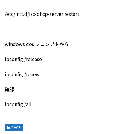
/etc/init.d/isc-dhcp-server restart
windows dos プロンプトから
ipconfig /release
ipconfig /renew
確認
ipconfig /all
DHCP