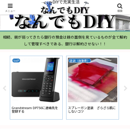
メニュー
検索
相続、親が弱ってきたら銀行の預金は親の面倒を見ているものが全て解約
して管理すべきである、銀行は解約させない！！
VoIP
塗装（自動車）
ム
ムー
経
い
ン
Grandstream DP750に連絡先を
スプレーガン塗装 ざらざら肌に
登録する
しないコツ