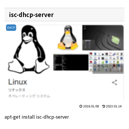
isc-dhcp-server
DHCP
2016.01.08
2023.01.14
apt-get install isc-dhcp-server