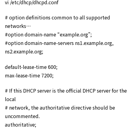
vi
/
etc
/
dhcp
/
dhcpd
.
conf
# option definitions common to all supported
networks…
#option domain-name “example.org”;
#option domain-name-servers ns1.example.org,
ns2.example.org;
default-lease-time 600;
max-lease-time 7200;
# If this DHCP server is the official DHCP server for the
local
# network, the authoritative directive should be
uncommented.
authoritative;