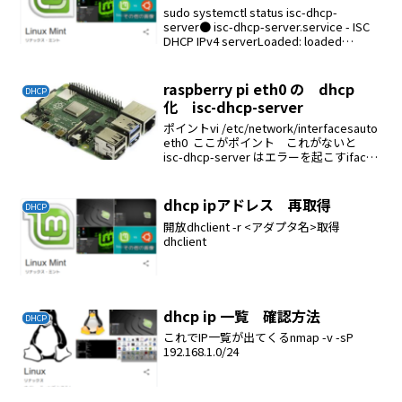
sudo systemctl status isc-dhcp-
server● isc-dhcp-server.service - ISC
DHCP IPv4 serverLoaded: loaded
(/lib/systemd/system...
raspberry pi eth0 の dhcp
DHCP
化 isc-dhcp-server
ポイントvi /etc/network/interfacesauto
eth0 ここがポイント これがないと
isc-dhcp-server はエラーを起こすiface
eth0 inet staticaddress 192.168.10...
dhcp ipアドレス 再取得
DHCP
開放dhclient -r <アダプタ名>取得
dhclient
dhcp ip 一覧 確認方法
DHCP
これでIP一覧が出てくるnmap -v -sP
192.168.1.0/24