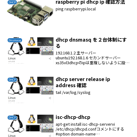
raspberry pi dhcp ip 確認方法
DHCP
ping raspberrypi.local
dhcp dnsmasq を２台体制にす
Dnsmasq
る
192.168.1.2 主サーバー
ubuntu192.168.1.6 セカンドサーバー
xs35vl3dhcpのipは重複しないように設定
するubuntuのdhcp設定vi
/etc/dhcp/dhcpd.confdefault-leas...
dhcp server release ip
DHCP
address 確認
tail /var/log/syslog
isc-dhcp-dhcp
DHCP
apt-get install isc-dhcp-servervi
/etc/dhcp/dhcpd.confコメントにする
#option domain-name