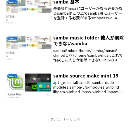
samba 基本
Samba
最低条件linux にユーザーがある必要があ
るsambaはこの上でsamba用にユーザー
を登録する必要があるsmbpasswd -a ユ
ーザー名ディレクトリを作るlinuxの権限
がないsambaは書き込みできない# mkdir
-p /ho...
samba music folder 他人が削除
Samba
できないsamba
samba# mkdir /home/samba/music#
chmod 1777 /home/samba/musicこれで
作成した人しか削除できないlinuxのステ
ッキービットをたてると他人が削除でき
ない# vi /etc/samba/...
samba source make mint 19
Samba
apt-get install acl attr samba-dsdb-
modules samba-vfs-modules winbind
libpam-winbind libnss-winbind libpam-
krb5 krb5-con...
スポンサーリンク