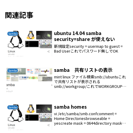
関連記事
ubuntu 14.04 samba
Samba
security=share が使えない
新規設定security = usermap to guest =
Bad Userこれでパスワード無しでOK
samba 共有リストの表示
Samba
mint linux ファイル検索smb://ubuntuこれ
で共有リストが表示される
smb://workgroup/これでWORKGROUPに
所属するサーバーが表示される
samba homes
Samba
vi /etc/samba/smb.confcomment =
Home Directoriesbrowseable =
yescreate mask = 0644directory mask =
0755valid users = %Sw...