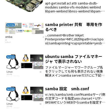
apt-get install acl attr samba-dsdb-
modules samba-vfs-modules winbind
libpam-winbind libnss-winbind libpam-
krb5 krb5-con...
samba printer 共有 専用を作
Samba
るべき
...comment=Brother Inkjet
Printerprinter=MFCJ825Npath=/var/spo
ol/sambaprinting=cupsprintable=yesbro
wseable = yesprinter ...
ubuntu samba ファイルマネー
Samba
ジャ で表示されない
ファイルマージャーでワークグループ名
をクリックしても何も表示されない現象
解決メインsamba serverだけにに下記を
適用するvi /etc/samba/smb.confglobal
セクションに下記を追記するos level = 64
samba 設定 smb.conf
Samba
vi /etc/samba/smb.conf#sambaサーバ側
の文字コードを指定unix charset = UTF-
8#SWATというWEBからsambaを設定する
ツールで表示される文字コードを指定
display charset = U...