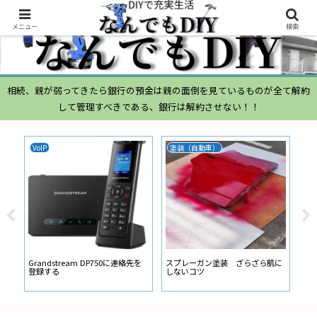
メニュー
検索
相続、親が弱ってきたら銀行の預金は親の面倒を見ているものが全て解約
して管理すべきである、銀行は解約させない！！
VoIP
塗装（自動車）
ム
ムー
経
い
ン
Grandstream DP750に連絡先を
スプレーガン塗装 ざらざら肌に
登録する
しないコツ