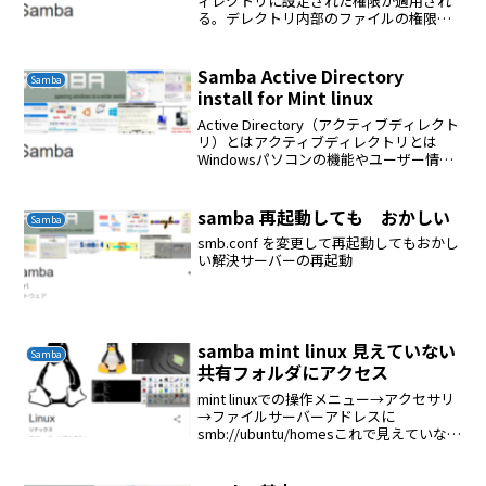
ィレクトリに設定された権限が適用され
る。デレクトリ内部のファイルの権限が
書き込み不可であってもディレクトリに
書き込み権限があれば削除できる。基本
的なゲストのみのsmb.confゲストアクセ
Samba Active Directory
Samba
スのみを許可する...
install for Mint linux
Active Directory（アクティブディレクト
リ）とはアクティブディレクトリとは
Windowsパソコンの機能やユーザー情報
を管理するために、Windows Serverに設
けられた機能のことです。Active
Directoryはデ...
samba 再起動しても おかしい
Samba
smb.conf を変更して再起動してもおかし
い解決サーバーの再起動
samba mint linux 見えていない
Samba
共有フォルダにアクセス
mint linuxでの操作メニュー→アクセサリ
→ファイルサーバーアドレスに
smb://ubuntu/homesこれで見えていない
共有フォルダにアクセスできる