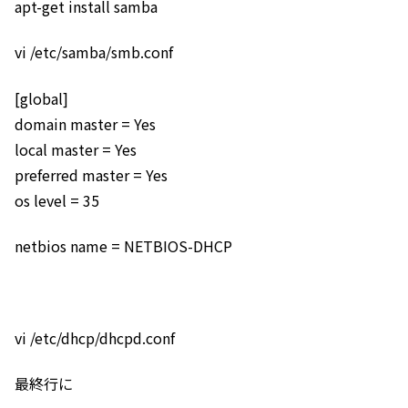
apt-get install samba
vi /etc/samba/smb.conf
[global]
domain master = Yes
local master = Yes
preferred master = Yes
os level = 35
netbios name = NETBIOS-DHCP
vi /etc/dhcp/dhcpd.conf
最終行に