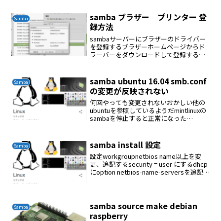
samba ブラザー プリンター 登
Samba
録方法
sambaサーバーにブラザーのドライバー
を登録するブラザーホームページからド
ラーバーをダウンロードして登録する。
smb.confはデファルトの設定値でOKセク
ションがあればOKmint linux desktopに
登録 プリンターをクリック...
samba ubuntu 16.04 smb.conf
Samba
の変更が反映されない
何回やっても変更されないおかしい他の
ubuntuを参照しているようだmintlinuxの
sambaを停止すると正常になった
mintlinuxのhostnameの設定がおかしかっ
た
samba install 設定
Samba
設定workgroupnetbios name以上を変
更、追記するsecurity = user にするdhcp
にoption netbios-name-serversを追記ど
れかのsambaの設定がおかしいとうまく
表示できなくなる
samba source make debian
Samba
raspberry