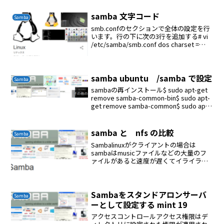
samba 文字コード
Samba
smb.confのセクションで全体の設定を行
います。行の下に次の3行を追加する# vi
/etc/samba/smb.conf dos charset =
CP932 unix charset = UTF8 display
charset ...
samba ubuntu /samba で設定
Samba
sambaの再インストール$ sudo apt-get
remove samba-common-bin$ sudo apt-
get remove samba-common$ sudo apt-
get remove samba$ sudo a...
samba と nfs の比較
Samba
Sambalinuxがクライアントの場合は
sambaはmusicファイルなどの大量のフ
ァイルがあると速度が遅くてイライラす
るnfsmusicファイルなどの大量のファイ
ルであっても快適に動作するnfsの欠点更
新の即時表示ができない結論普通はs...
Sambaをスタンドアロンサーバ
Samba
ーとして設定する mint 19
アクセスコントロールアクセス権限はデ