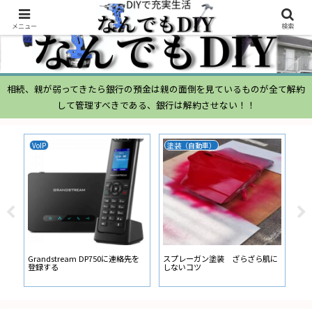
メニュー
検索
相続、親が弱ってきたら銀行の預金は親の面倒を見ているものが全て解約
して管理すべきである、銀行は解約させない！！
VoIP
塗装（自動車）
ム
ムー
経
い
ン
Grandstream DP750に連絡先を
スプレーガン塗装 ざらざら肌に
登録する
しないコツ