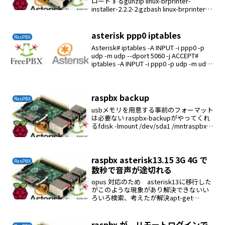
ロードするgunzip linux-brprinter-
installer-2.2.2-2.gzbash linux-brprinter-
installer-2.2.2...
asterisk ppp0 iptables
RasPBX
Asterisk# iptables -A INPUT -i ppp0 -p
udp -m udp --dport 5060 -j ACCEPT#
iptables -A INPUT -i ppp0 -p udp -m udp
--dpor...
raspbx backup
RasPBX
usbメモリを用意する事前のフォーマット
は必要ない raspbx-backupがやってくれ
るfdisk -lmount /dev/sda1 /mntraspbx-
backup聞いてきたら mnt を入力バック
アップ終了までには長時間かかる２...
raspbx asterisk13.15 3G 4G で
RasPBX
数秒で音声が途切れる
opus 対応のため asterisk13に移行した
がこのような現象があり解決できないい
ろいろ検索、考えたが解決apt-get
remove asterisk13apt-get install
asterisk11これで問題は解決したopu...
raspbx が リモートログインで