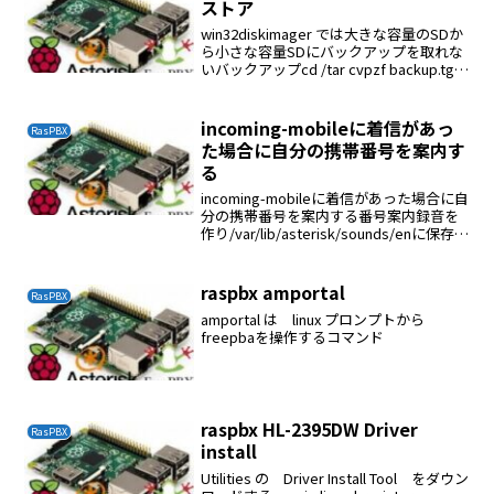
ストア
win32diskimager では大きな容量のSDか
ら小さな容量SDにバックアップを取れな
いバックアップcd /tar cvpzf backup.tgz
--exclude=/proc --exclude=/lost+found -
-ex...
incoming-mobileに着信があっ
RasPBX
た場合に自分の携帯番号を案内す
る
incoming-mobileに着信があった場合に自
分の携帯番号を案内する番号案内録音を
作り/var/lib/asterisk/sounds/enに保存す
る;番号案内exten => s,1,Answerexten =>
s,n,Playb...
raspbx amportal
RasPBX
amportal は linux プロンプトから
freepbaを操作するコマンド
raspbx HL-2395DW Driver
RasPBX
install
Utilities の Driver Install Tool をダウン