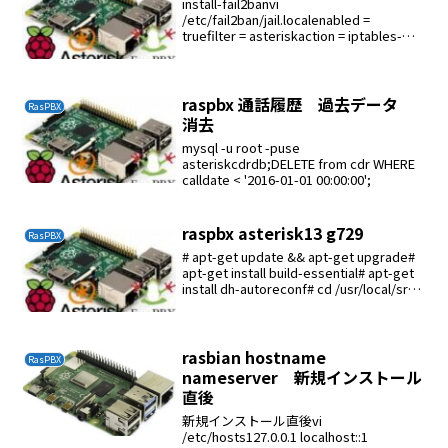
install-fail2banvi
/etc/fail2ban/jail.localenabled =
truefilter = asteriskaction = iptables-
asterisksendmaillogpath = /v...
raspbx 通話履歴 過去データ
RasPBX
消去
mysql -u root -puse
asteriskcdrdb;DELETE from cdr WHERE
calldate < '2016-01-01 00:00:00';
raspbx asterisk13 g729
RasPBX
# apt-get update && apt-get upgrade#
apt-get install build-essential# apt-get
install dh-autoreconf# cd /usr/local/src#
...
rasbian hostname
RasPBX
nameserver 新規インストール
直後
新規インストール直後vi
/etc/hosts127.0.0.1 localhost::1