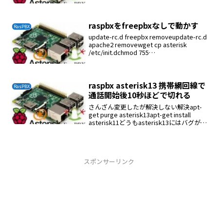
raspbxをfreepbxなしで動かす
RasPBX
update-rc.d freepbx removeupdate-rc.d
apache2 removewget cp asterisk
/etc/init.dchmod 755
/etc/init.d/asteriskupdate-rc....
raspbx asterisk13 携帯網回線で
RasPBX
通話開始後10秒ほどで切れる
さんざん変更したが解決しない解決apt-
get purge asterisk13apt-get install
asterisk11どうもasterisk13にはバグが潜
んでいるのか？
スポンサーリンク