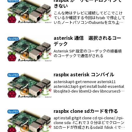
RasPBX
きない
こんな時はテレビに接続してどこでこけ
ているか確認する今回はfstab で停止して
いたノートパソコンのubuntuを立ち上げ
てfstabを修正した
asterisk 通信 選択されるコー
RasPBX
デック
Asterisk SIP 設定のコーデックの順番順
のコーデックで通信がされる
raspbx asterisk コンパイル
RasPBX
asteriskapt-get remove asterisk11
asterisk13apt-get install build-essential
libsqlite3-dev libxml2-dev libncurses5-
dev l...
raspbx clone sdカードを作る
RasPBX
apt install gitgit clone cd rpi-clone/./rpi-
clone sda -fこれで３０分ほどでクローン
SDカードが作成されるsdaは fdisk -l で確
認するInitialize and clone ...