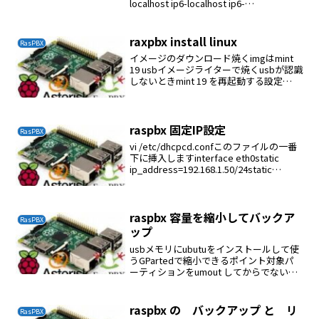
localhost ip6-localhost ip6-
loopbackff02::1 ip6-allnodesff02::2 ip6-
allrou...
raxpbx install linux
RasPBX
イメージのダウンロード焼くimgはmint
19 usbイメージライターで焼くusbが認識
しないときmint 19 を再起動する設定
root@iplogin:rootpassword:raspberryp
asswd rootadduser ...
raspbx 固定IP設定
RasPBX
vi /etc/dhcpcd.confこのファイルの一番
下に挿入しますinterface eth0static
ip_address=192.168.1.50/24static
routers=192.168.1.5static domai...
raspbx 容量を縮小してバックア
RasPBX
ップ
usbメモリにubutuをインストールして使
うGPartedで縮小できるポイント対象パ
ーティションをumout してからでないと
そうさできない方法はマウスの右ボタン
縮小したものをraspbx-backup でimgフ
ァイルを作成する
raspbx の バックアップ と リ
RasPBX