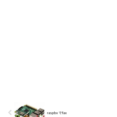
raspbx でfax