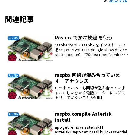
関連記事
Raspbx でかけ放題 を使う
RasPBX
raspberry pi にraspbx をインストールす
るraspberrypi*CLI> dongle show device
state dongle0 でSubscriber Number :
080********SMS Serv...
raspbx 回線が混み合っていま
RasPBX
す アナウンス
いつまでたっても回線が込み合っていま
すおかしいひかり電話ルーターにレジス
トリしていないことが判明
raspbx compile Asterisk
RasPBX
install
apt-get remove asterisk11
asterisk13apt-get install build-essential