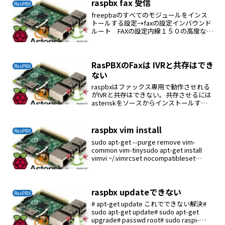
raspbx fax 受信
RasPBX
freepbaのすべてのモジュールをインス
トールする設定→faxの設定インバウンド
ルート FAXの設定内線１５０の高度な設
定postfixをインストールしてメールが届
く環境にしておくFAX受信のDebugcat
/var/log/daemo...
RasPBXのFaxは IVRと共存はでき
RasPBX
ない
raspbxはファックス専用で動作させれる
がIVRと共存はできない。共存させるには
asteriskをソースからインストールする
必要がある。
raspbx vim install
RasPBX
sudo apt-get --purge remove vim-
common vim-tinysudo apt-get install
vimvi ~/.vimrcset nocompatibleset
backspace=indent,e...
raspbx updateできない
RasPBX
# apt-get update これでできない解決#
sudo apt-get update# sudo apt-get
upgrade# passwd root# sudo raspi-