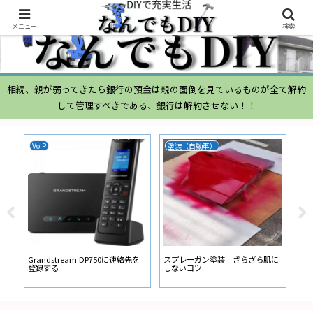
メニュー
検索
相続、親が弱ってきたら銀行の預金は親の面倒を見ているものが全て解約
して管理すべきである、銀行は解約させない！！
VoIP
塗装（自動車）
ム
ムー
経
い
ン
Grandstream DP750に連絡先を
スプレーガン塗装 ざらざら肌に
登録する
しないコツ