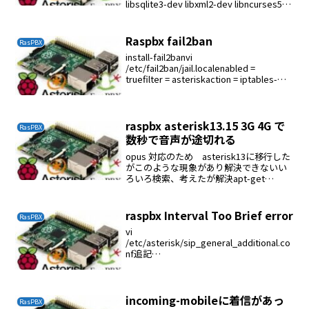
libsqlite3-dev libxml2-dev libncurses5-
dev libncurse...
Raspbx fail2ban
RasPBX
install-fail2banvi
/etc/fail2ban/jail.localenabled =
truefilter = asteriskaction = iptables-
asterisksendmaillogpath = /v...
raspbx asterisk13.15 3G 4G で
RasPBX
数秒で音声が途切れる
opus 対応のため asterisk13に移行した
がこのような現象があり解決できないい
ろいろ検索、考えたが解決apt-get
remove asterisk13apt-get install
asterisk11これで問題は解決したopu...
raspbx Interval Too Brief error
RasPBX
vi
/etc/asterisk/sip_general_additional.co
nf追記
maxexpirey=3600defaultexpirey=3600
incoming-mobileに着信があっ
RasPBX