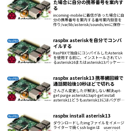
た場合に自分の携帯番号を案内す
る
incoming-mobileに着信があった場合に自
分の携帯番号を案内する番号案内録音を
作り/var/lib/asterisk/sounds/enに保存す
る;番号案内exten => s,1,Answerexten =>
s,n,Playb...
raspbx asteriskを自分でコンパ
RasPBX
イルする
RasPBXで独自にコンパイルしたAsterisk
を使用する前に、インストールされてい
るasterisk16またはasterisk13パッケージ
を最初に削除します。apt-get remove
asterisk13 asterisk16削除...
raspbx asterisk13 携帯網回線で
RasPBX
通話開始後10秒ほどで切れる
さんざん変更したが解決しない解決apt-
get purge asterisk13apt-get install
asterisk11どうもasterisk13にはバグが潜
んでいるのか？
raspbx install asterisk13
RasPBX
ダウンロードしたimgファイルをイメージ
ライターで焼くssh login は user:root