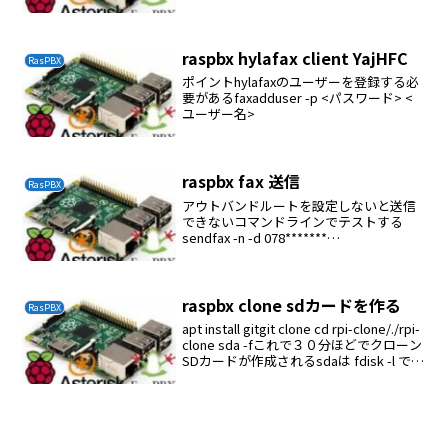
config これでタイムゾーンを変更して
Loca...
raspbx hylafax client YajHFC
RasPBX
ポイントhylafaxのユーザーを登録する必
要があるfaxadduser -p <パスワード> <
ユーザー名>
raspbx fax 送信
RasPBX
アウトバンドルートを設定しないと送信
できないコマンドラインでテストする
sendfax -n -d 078*******
/etc/hostsroot@raspbx:/var/log/iaxmod
em# sendfax -n -d 078**...
raspbx clone sdカードを作る
RasPBX
apt install gitgit clone cd rpi-clone/./rpi-
clone sda -fこれで３０分ほどでクローン
SDカードが作成されるsdaは fdisk -l で確
認するInitialize and clone ...