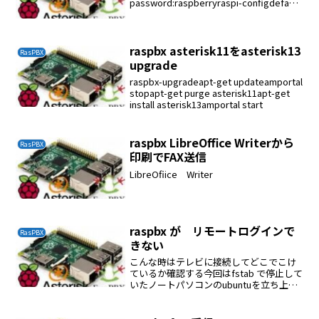
password:raspberryraspi-configdefault
locales を ja_JP.UTF8 にするtimezone
を...
raspbx asterisk11をasterisk13
RasPBX
upgrade
raspbx-upgradeapt-get updateamportal
stopapt-get purge asterisk11apt-get
install asterisk13amportal start
raspbx LibreOffice Writerから
RasPBX
印刷でFAX送信
LibreOfiice Writer
raspbx が リモートログインで
RasPBX
きない
こんな時はテレビに接続してどこでこけ
ているか確認する今回はfstab で停止して
いたノートパソコンのubuntuを立ち上げ
てfstabを修正した