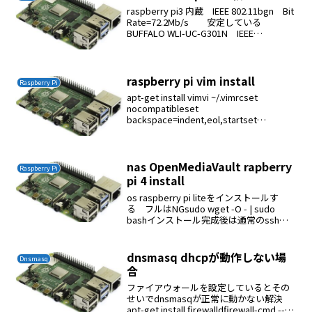
raspberry pi3 内蔵 IEEE 802.11bgn Bit
Rate=72.2Mb/s 安定している
BUFFALO WLI-UC-G301N IEEE
802.11bgn Bit Rate=270 Mb/s 安定して
いるI-...
raspberry pi vim install
Raspberry Pi
apt-get install vimvi ~/.vimrcset
nocompatibleset
backspace=indent,eol,startset
autoindentset nowrapset ruler
nas OpenMediaVault rapberry
Raspberry Pi
pi 4 install
os raspberry pi liteをインストールす
る フルはNGsudo wget -O - | sudo
bashインストール完成後は通常のsshな
どは一切使えないOSが変わったとして
OpenMediaVaultの使い方に従う必要が...
dnsmasq dhcpが動作しない場
Dnsmasq
合
ファイアウォールを設定しているとその
せいでdnsmasqが正常に動かない解決
apt-get install firewalldfirewall-cmd --