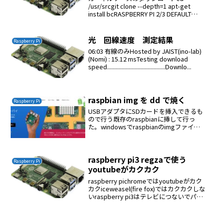
/usr/srcgit clone --depth=1 apt-get
install bcRASPBERRY PI 2/3 DEFAULT
BUILD CONFIGURATIONcd linuxKERNE...
光 回線速度 測定結果
Raspberry Pi
06:03 有線のみHosted by JAIST(ino-lab)
(Nomi) : 15.12 msTesting download
speed........................................Downlo...
raspbian img を dd で焼く
Raspberry Pi
USBアダプタにSDカードを挿入できるも
ので行う既存のraspbianに挿して行っ
た。windowsでraspbianのimgファイル
をダウンロードするfftpでraspbianにimg
ファイルをアップロードするdd bs=4M
if=20...
raspberry pi3 regzaで使う
Raspberry Pi
youtubeがカクカク
raspberry pichromeではyoutubeがカク
カクiceweasel(fire fox)ではカクカクしな
いraspberry pi3はテレビにつないでパソ
コンの代わりになる。楽な時代になった
私が２０代の時はパソコンが４０万円（...