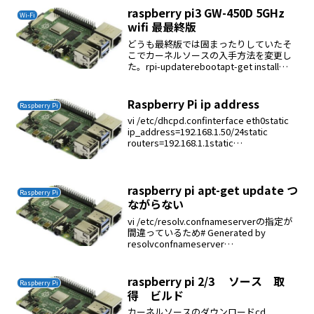
raspberry pi3 GW-450D 5GHz
Wi-Fi
wifi 最最終版
どうも最終版では固まったりしていたそ
こでカーネルソースの入手方法を変更し
た。rpi-updaterebootapt-get install
bckernelソースを入手cd /usr/srcgit
clone –depth 1 -b rpi...
Raspberry Pi ip address
Raspberry Pi
vi /etc/dhcpd.confinterface eth0static
ip_address=192.168.1.50/24static
routers=192.168.1.1static
domain_name_servers=8....
raspberry pi apt-get update つ
Raspberry Pi
ながらない
vi /etc/resolv.confnameserverの指定が
間違っているため# Generated by
resolvconfnameserver
8.8.8.8nameserver 8.8.4.4
raspberry pi 2/3 ソース 取
Raspberry Pi
得 ビルド
カーネルソースのダウンロードcd