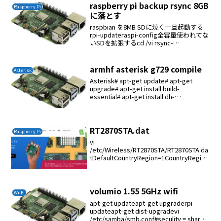
raspberry pi backup rsync 8GB
Raspberry Pi
に落とす
raspbian を8MB SDに焼く一旦起動する
rpi-updateraspi-config全容量使われてな
いSDを拡張するcd /vi rsync-
exclude.txt/proc/*/sys/*/dev/*/boot/*/t
mp/*/...
armhf asterisk g729 compile
Asterisk
Asterisk# apt-get update# apt-get
upgrade# apt-get install build-
essential# apt-get install dh-
autoreconf# cd /usr/local...
RT2870STA.dat
Raspberry Pi
vi
/etc/Wireless/RT2870STA/RT2870STA.da
tDefaultCountryRegion=1CountryRegion
ABand=6CountryCode=JPChannelGeogr
aphy=1SSID=1...
volumio 1.55 5GHz wifi
Wi-Fi
apt-get updateapt-get upgraderpi-
updateapt-get dist-upgradevi
/etc/samba/smb.conf#seculity = share