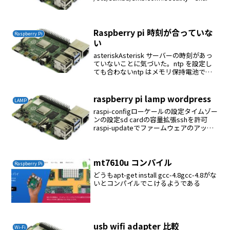
変更raspbianのソースをインストール...
Raspberry pi 時刻が合っていな
Raspberry Pi
い
asteriskAsterisk サーバーの時刻があっ
ていないことに気づいた。ntp を設定し
ても合わないntp はメモリ保持電池で保
持されている値の補正に有効らしい
raspberry pi は電池を持っていないので
ntpは使えない$ su...
raspberry pi lamp wordpress
LAMP
raspi-configローケールの設定タイムゾー
ンの設定sd cardの容量拡張sshを許可
raspi-updateでファームウェアのアップ
デートadduser ckenko25passwd
rootpasswd piapt-get in...
mt7610u コンパイル
Raspberry Pi
どうもapt-get install gcc-4.8gcc-4.8がな
いとコンパイルでこけるようである
usb wifi adapter 比較
Wi-Fi