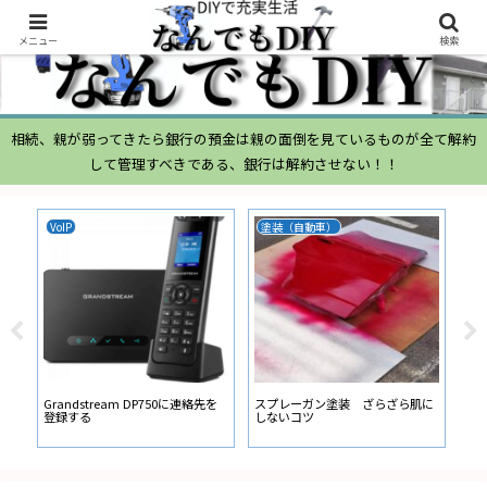
メニュー
検索
相続、親が弱ってきたら銀行の預金は親の面倒を見ているものが全て解約
して管理すべきである、銀行は解約させない！！
VoIP
塗装（自動車）
ム
ムー
経
い
ン
Grandstream DP750に連絡先を
スプレーガン塗装 ざらざら肌に
登録する
しないコツ