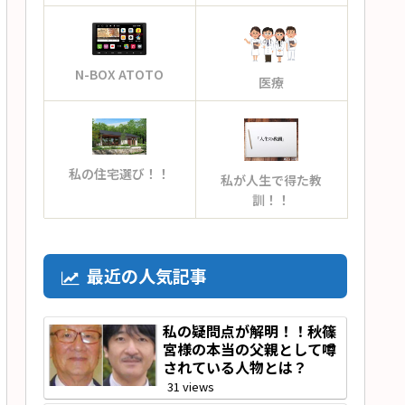
N-BOX ATOTO
医療
私の住宅選び！！
私が人生で得た教
訓！！
最近の人気記事
私の疑問点が解明！！秋篠
宮様の本当の父親として噂
されている人物とは？
31 views