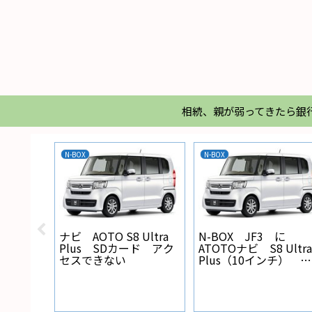
相続、親が弱ってきたら銀
N-BOX
N-BOX
X バック
ナビ AOTO S8 Ultra
N-BOX JF3 に
線の設
Plus SDカード アク
ATOTOナビ S8 Ultra
セスできない
Plus（10インチ） を
取り付けた