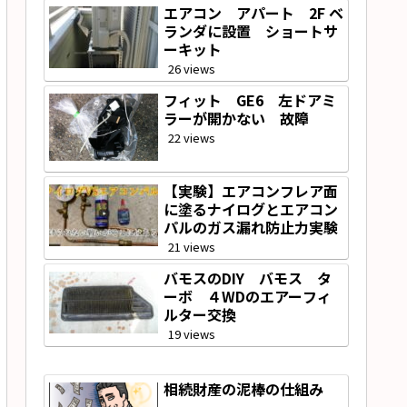
エアコン アパート 2F ベ
ランダに設置 ショートサ
ーキット
26 views
フィット GE6 左ドアミ
ラーが開かない 故障
22 views
【実験】エアコンフレア面
に塗るナイログとエアコン
パルのガス漏れ防止力実験
21 views
バモスのDIY バモス タ
ーボ ４WDのエアーフィ
ルター交換
19 views
相続財産の泥棒の仕組み