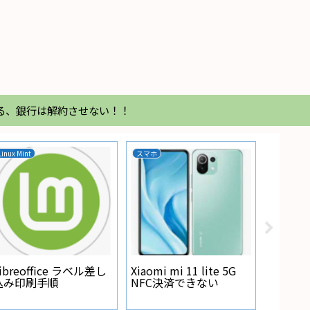
る、銀行は解約させない！！
Linux Mint
スマホ
家電
Regza
が点灯
ibreoffice ラベル差し
Xiaomi mi 11 lite 5G
込み印刷手順
NFC決済できない