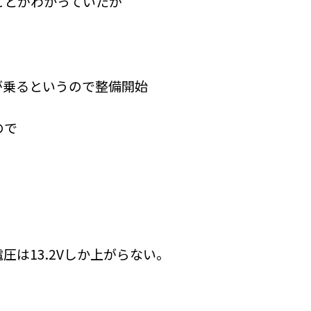
ことがわかっていたが
が乗るというので整備開始
ので
。
は13.2Vしか上がらない。