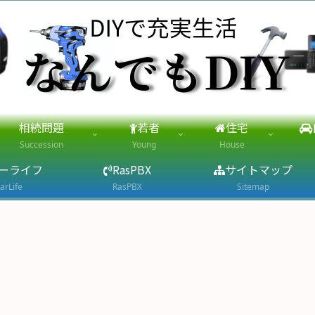
相続問題
若者
住宅
Succession
Young
House
ーライフ
RasPBX
サイトマップ
arLife
RasPBX
Sitemap