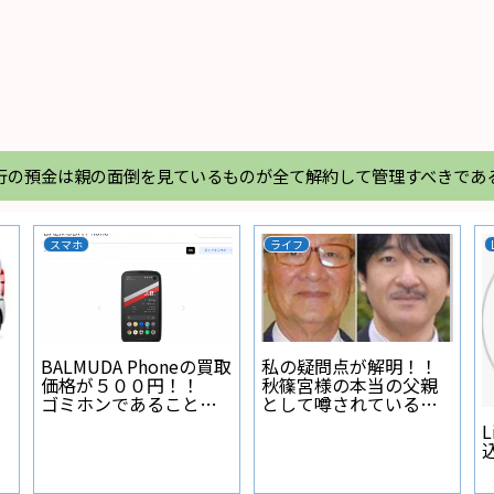
行の預金は親の面倒を見ているものが全て解約して管理すべきであ
スマホ
ライフ
BALMUDA Phoneの買取
私の疑問点が解明！！
価格が５００円！！
秋篠宮様の本当の父親
ゴミホンであることが
として噂されている人
証明された
物とは？
L