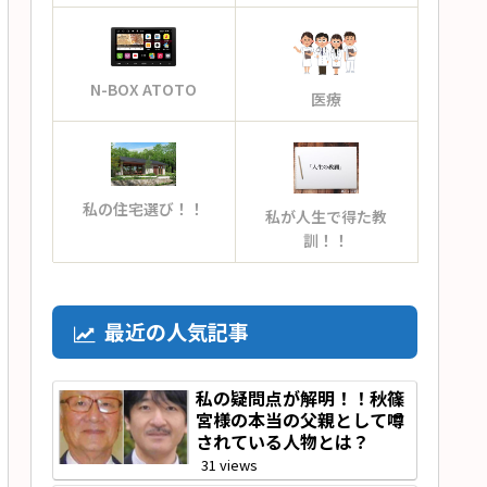
N-BOX ATOTO
医療
私の住宅選び！！
私が人生で得た教
訓！！
最近の人気記事
私の疑問点が解明！！秋篠
宮様の本当の父親として噂
されている人物とは？
31 views