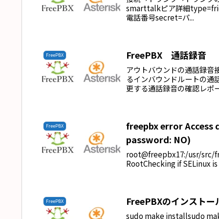
smarttalkピア詳細type=
電話番号secret=パ...
FreePBX 通話録音
FreePBX
アウトバウンドの通話録音
るインバウンドルートの通話
更する通話録音の確認レポー
freepbx error Access 
FreePBX
password: NO)
root@freepbx17:/usr/src/f
RootChecking if SELinux is e
FreePBXのインスト
FreePBX
sudo make installsu