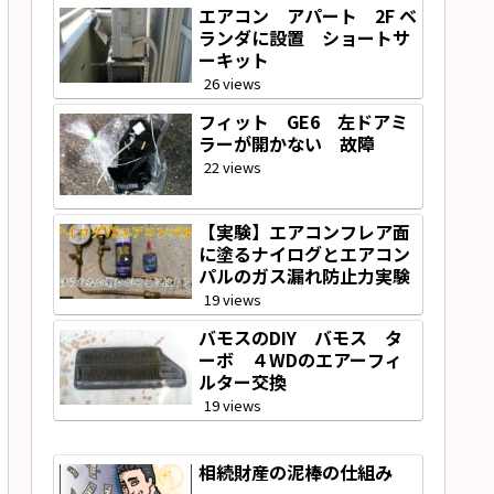
エアコン アパート 2F ベ
ランダに設置 ショートサ
ーキット
26 views
フィット GE6 左ドアミ
ラーが開かない 故障
22 views
【実験】エアコンフレア面
に塗るナイログとエアコン
パルのガス漏れ防止力実験
19 views
バモスのDIY バモス タ
ーボ ４WDのエアーフィ
ルター交換
19 views
相続財産の泥棒の仕組み