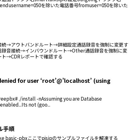
friendusername=050を除いた電話番号fromuser=050を除いた
接続→アウトバンドルート→詳細設定通話録音を強制に変更す
録音接続→インバウンドルート→Other通話録音を強制に変
ト→CDRレポートで確認する
denied for user ‘root’@’localhost’ (using
reepbx# ./install -nAssuming you are Database
nabled...Its not (goo...
ール手順
do make basic-pbxここでpjsipのサンプルファイルを解凍する