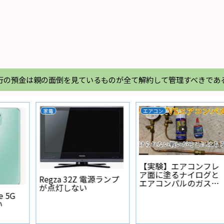
行の預金は親の面倒を見ているものが全て解約して管理すべきであ
カーライフ
N-BOX
ナビ本体裏 アースポ
i
N-BOXのオーディオ周
イントの作り方
りのパネルの外し方
動画