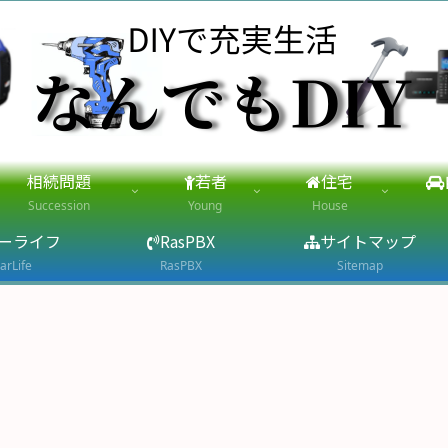
相続問題
若者
住宅
Succession
Young
House
ーライフ
RasPBX
サイトマップ
arLife
RasPBX
Sitemap