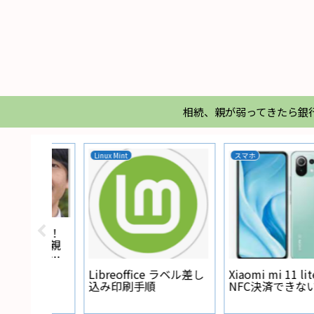
相続、親が弱ってきたら銀
家電
エアコン
【実験】エアコンフレ
ア面に塗るナイログと
Regza 32Z 電源ランプ
エアコンパルのガス漏
が点灯しない
れ防止力実験
te 5G
い