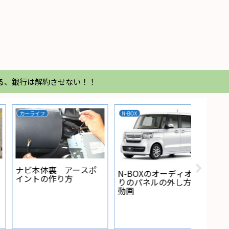
る、銀行は解約させない！！
DHCP
Resolv
バッテリー
sc-dhcp-server 払い出
resolv.confが書き換わ
したipアドレスを確認
る
Panason
カオス N-60B19L/C7の
CCA値