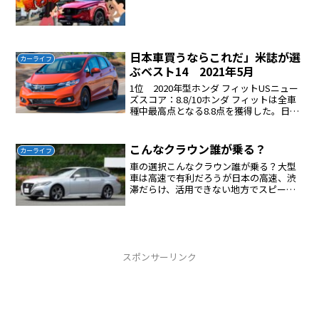
日本車買うならこれだ」米誌が選
カーライフ
ぶベスト14 2021年5月
1位 2020年型ホンダ フィットUSニュー
ズスコア：8.8/10ホンダ フィットは全車
種中最高点となる8.8点を獲得した。日本
車以外を含めた全サブコンパクト・カー
のなかでも最高評価を得ている。コンパ
クトな車体に反し、内部には快適なキャ
こんなクラウン誰が乗る？
カーライフ
ビン...
車の選択こんなクラウン誰が乗る？大型
車は高速で有利だろうが日本の高速、渋
滞だらけ、活用できない地方でスピード
出しらた悪質警察にお世話になり法外な
罰金が待っているほんと必要ない車
スポンサーリンク