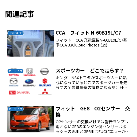
関連記事
CCA フィット N-60B19L/C7
HONDA FIT
フィット CCA 充電直後N-60B19L/C7基
準CCA 330iCloud Photos (29)
スポーツカー どこで走らす？
カーライフ
ホンダ NSXトヨタがスポーツカーに熱
心になっているどこでスポーツカーを走
らすの？悪質警察の餌食になるだけ日本
の道路事情ではスポーツカーはいらない
燃費が良くてハンドルが軽くて故障が少
ない車が日本では実用的である車、所
詮、移動手段趣味的に使う...
フィット GE8 O2センサー 交
カーライフ
換
O2センサーの交換だけでは警告ランプは
消えないGE8のエンジン側センサーはボ
ッシュの汎用とGE6用はEUCにエラーが出
て使用できなかった。エンジンの警告ラ