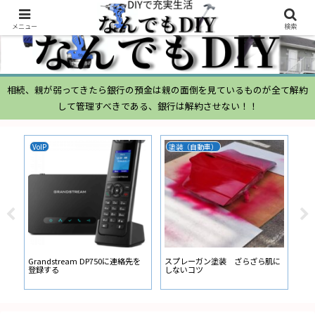
メニュー
検索
相続、親が弱ってきたら銀行の預金は親の面倒を見ているものが全て解約
して管理すべきである、銀行は解約させない！！
VoIP
塗装（自動車）
ム
ムー
経
い
ン
Grandstream DP750に連絡先を
スプレーガン塗装 ざらざら肌に
登録する
しないコツ