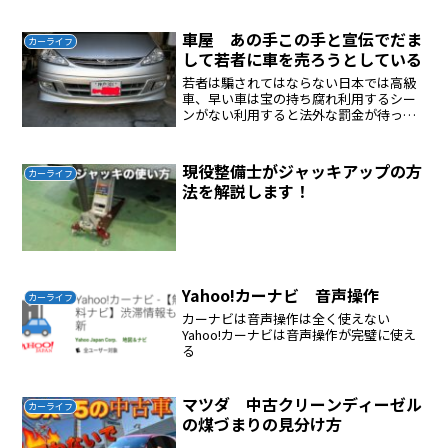
にするためにプリウスはすぐ売却プリウ
ス（ハイブリッド）には乗らないプリウ
スが近づいてきたら逃げる...
車屋 あの手この手と宣伝でだま
カーライフ
して若者に車を売ろうとしている
若者は騙されてはならない日本では高級
車、早い車は宝の持ち腐れ利用するシー
ンがない利用すると法外な罰金が待って
いる車屋に騙されてハイブリッド車なぞ
いらないベーシックのガソリン車が安
全、おすすめ法外な価格をつけている新
現役整備士がジャッキアップの方
カーライフ
車は買わない中古車を自分で...
法を解説します！
Yahoo!カーナビ 音声操作
カーライフ
カーナビは音声操作は全く使えない
Yahoo!カーナビは音声操作が完璧に使え
る
マツダ 中古クリーンディーゼル
カーライフ
の煤づまりの見分け方