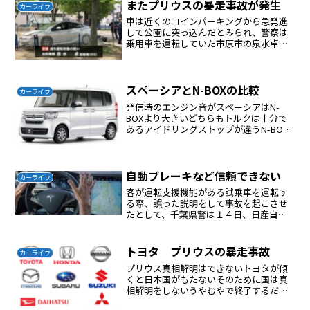
またプリウスの暴走事故が発生
カーライフ
車は近くのコインパーキングから急発進
して公園に突っ込んだとみられ、警察は
乗用車を運転していた市原市の泉水卓容
疑者（65）を過失運転傷害の疑いでその
場で逮捕しました。調べに対し容疑を認
め「コインパーキングを出ようとして、
お金を支払うために車の...
スペーシアとN-BOXの比較
カーライフ
発信時のエンジン音がスペーシアはN-
BOXより大きいどちらもトルクは十分で
あるアイドリングストップが違うN-BOX
はストップ発進ともになめらかで違和感
がないスペーシアはストップ時に違和感
を感じる、また発信時も音が大きい
自動ブレーキなど信頼できない
カーライフ
客が運転支援機能がある試乗車を運転す
る際、誤った説明をして事故を起こさせ
たとして、千葉県警は１４日、日産自動
車販売店の店長（４６）と店員（２８）
の男性２人を業務上過失致傷容疑で書類
送検した。発表によると、店員は昨年１
トヨタ プリウスの暴走事故
カーライフ
１月２７日夕、同県八千代...
プリウス真相解明はできないトヨタが傾
くと日本国がもたないそのために国は真
相解明をしないうやむやで終了するだろ
うユーザーが事故に巻き込まれないよう