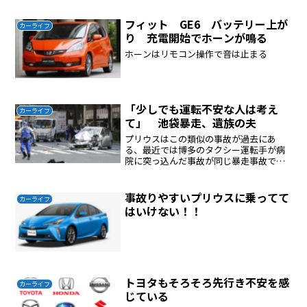
ンプがついてO2センサーを交換するだけ
では警告ランプは勝手に消えないエンジ
フィット GE6 バッテリー上が
カーライフ
ン警告ランプ...
り 充電開始でホーンが鳴る
ホーンはリモコン操作で音は止まる
「少しでも運転不安な人は考え
カーライフ
て」 池袋暴走、遺族の夫
プリウスはこの類似の事故が過去にあ
る、最近では博多のタクシー運転手が病
院に突っ込んだ事故が同じ暴走事故であ
る。私はプログラムにバグが潜んでいる
と考えている。トヨタに事故原因を調査
させても真相は判明しない。難しい問題
事故りやすいプリウスに乗ってて
カーライフ
である。プリウスは購入しな...
はいけない！！
トヨタもそろそろ先行き不安を感
カーライフ
じている