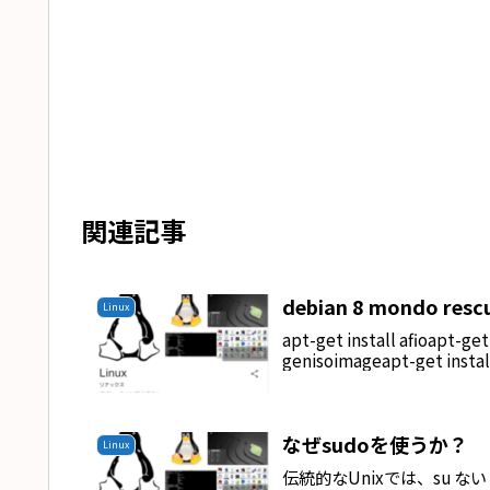
関連記事
debian 8 mondo rescu
Linux
apt-get install afioapt-get
genisoimageapt-get install
なぜsudoを使うか？
Linux
伝統的なUnixでは、su な