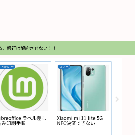
る、銀行は解約させない！！
Linux Mint
スマホ
家電
Regza
が点灯
ibreoffice ラベル差し
Xiaomi mi 11 lite 5G
込み印刷手順
NFC決済できない