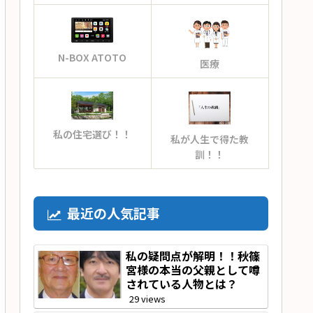
N-BOX ATOTO
医療
私の住宅選び！！
私が人生で得た教
訓！！
最近の人気記事
私の疑問点が解明！！秋篠
宮様の本当の父親として噂
されている人物とは？
29 views