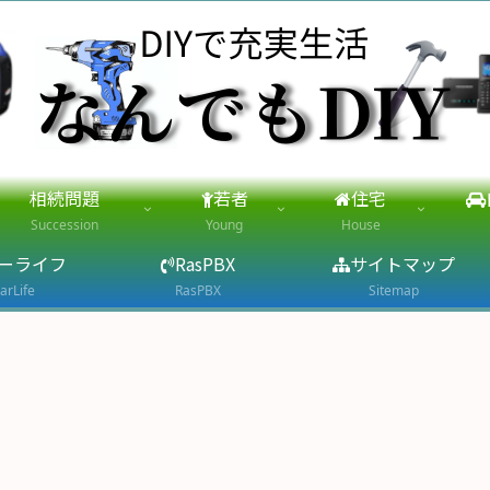
相続問題
若者
住宅
Succession
Young
House
ーライフ
RasPBX
サイトマップ
arLife
RasPBX
Sitemap