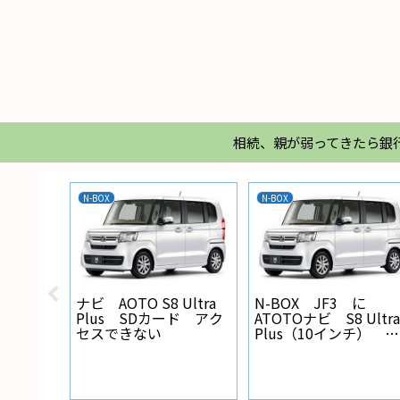
相続、親が弱ってきたら銀
N-BOX
N-BOX
X バック
ナビ AOTO S8 Ultra
N-BOX JF3 に
線の設
Plus SDカード アク
ATOTOナビ S8 Ultra
セスできない
Plus（10インチ） を
取り付けた