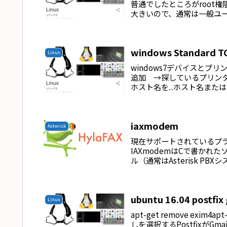
普通でしたところがroot
大きいので、通常は一般ユーザ
windows Standar
Linux
windows7デバイスと
追加 →探しているプリンタ
ホスト名を...ホスト名または
iaxmodem
Asterisk
現在サポートされているプラ​​
IAXmodemはCで書かれ
ル（通常はAsterisk PBX
ubuntu 16.04 postfix
Linux
apt-get remove exim4a
しを選択するPostfixが