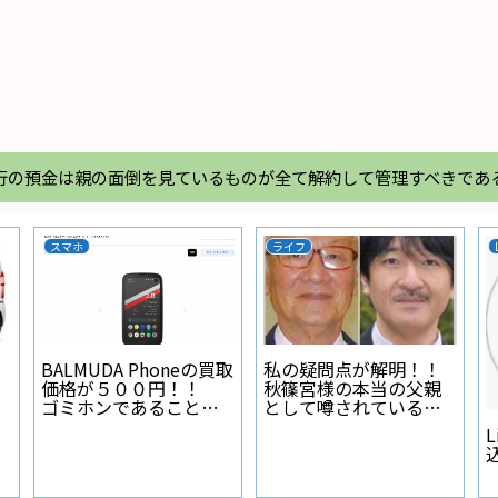
行の預金は親の面倒を見ているものが全て解約して管理すべきであ
スマホ
ライフ
BALMUDA Phoneの買取
私の疑問点が解明！！
価格が５００円！！
秋篠宮様の本当の父親
ゴミホンであることが
として噂されている人
証明された
物とは？
L