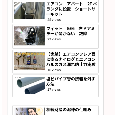
エアコン アパート 2F ベ
ランダに設置 ショートサ
ーキット
28 views
フィット GE6 左ドアミ
ラーが開かない 故障
22 views
【実験】エアコンフレア面
に塗るナイログとエアコン
パルのガス漏れ防止力実験
18 views
塩ビパイプ管の接着を外す
方法
17 views
相続財産の泥棒の仕組み