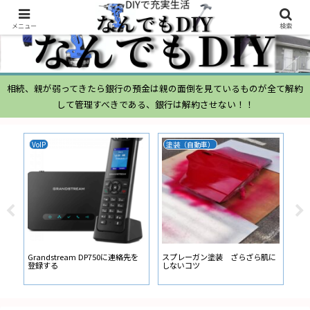
メニュー
検索
相続、親が弱ってきたら銀行の預金は親の面倒を見ているものが全て解約
して管理すべきである、銀行は解約させない！！
VoIP
塗装（自動車）
ム
ムー
経
い
ン
Grandstream DP750に連絡先を
スプレーガン塗装 ざらざら肌に
登録する
しないコツ