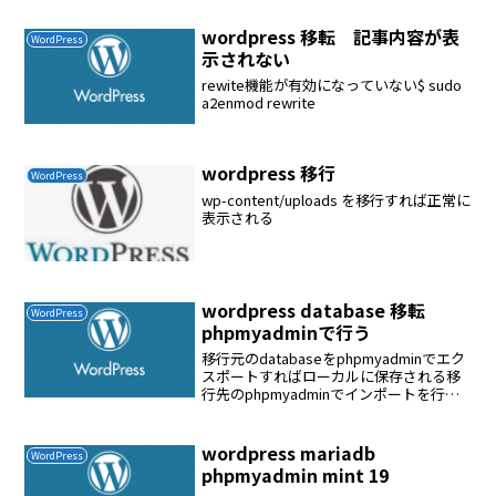
し普通はrsyncはrootで使えない原因は
sshのログインが...
wordpress 移転 記事内容が表
WordPress
示されない
rewite機能が有効になっていない$ sudo
a2enmod rewrite
wordpress 移行
WordPress
wp-content/uploads を移行すれば正常に
表示される
wordpress database 移転
WordPress
phpmyadminで行う
移行元のdatabaseをphpmyadminでエク
スポートすればローカルに保存される移
行先のphpmyadminでインポートを行う
インポート時のエラーの対処サーバー上
でいくつかのエラーが検出されました無
視を選択したアップロードしようとした...
wordpress mariadb
WordPress
phpmyadmin mint 19