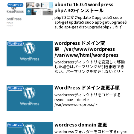
ubuntu 16.0.4 wordpress
WordPress
php7.3のインストール
php7.3に変更updateとupgrade$ sudo
apt-get update$ sudo apt-get upgrade$
sudo apt-get dist-upgradephp7.3のイン
ストール$ sudo apt-get...
wordpress ドメイン変
WordPress
更 /var/www/wordpress
/var/www/html/wordpress
wordpressディレクトリを変更して移動
した場合はパーマリンクが引き継ぎでき
ない。パーマリンクを変更しないとリン
ク先が表示されないなのでGoogleの検索
がヒットしなくなるGoogleのランクが下
がる
WordPress ドメイン変更手順
WordPress
wordpressディレクトリをコピーする
rsync -auv --delete
/var/www/wordpress/
root@192.168.1.3:/var/www/html/wordp
ress/wordpressのデーターベースを...
wordress domain 変更
WordPress
wordpressフォルダーをコピーするrsync