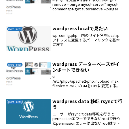
remove --purge mysql-server* mysql-
commonapt-get autoremove --purgerm
-r /etc/mysqlrm -r /var/li...
wordpress localで見たい
WordPress
wp-config.php 内のサイト名をlocal ip
アドレスに変更するパーマリンクを基本
に戻す
wordpress データーベースがイ
WordPress
ンポートできない
vi
/etc/php5/apache2/php.inupload_max_
filesize = 2M この2Mを10Mに変更する。
wordpress data 移転 rsyncで行
WordPress
う
ユーザーがrsyncでdata移転を行うと
permissionエラーでできないrootで行う
とpermissionエラーは出ないrootはすべ
ての権限に縛られずにコピーできるしか