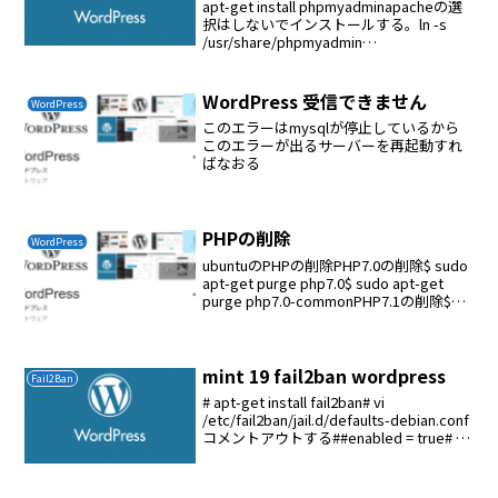
apt-get install phpmyadminapacheの選
択はしないでインストールする。ln -s
/usr/share/phpmyadmin
/var/www/html/wordpress
WordPress 受信できません
WordPress
このエラーはmysqlが停止しているから
このエラーが出るサーバーを再起動すれ
ばなおる
PHPの削除
WordPress
ubuntuのPHPの削除PHP7.0の削除$ sudo
apt-get purge php7.0$ sudo apt-get
purge php7.0-commonPHP7.1の削除$
sudo apt-get purge php7.1$...
mint 19 fail2ban wordpress
Fail2Ban
# apt-get install fail2ban# vi
/etc/fail2ban/jail.d/defaults-debian.conf
コメントアウトする##enabled = true# vi
/etc/fail2ban/filt...