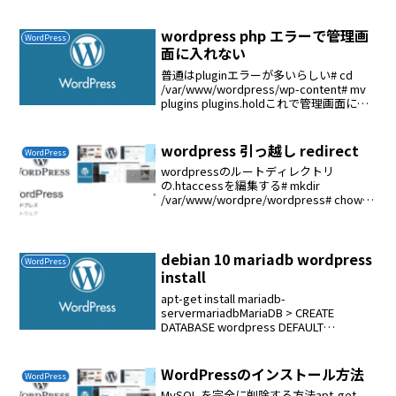
wordpress php エラーで管理画
WordPress
面に入れない
普通はpluginエラーが多いらしい# cd
/var/www/wordpress/wp-content# mv
plugins plugins.holdこれで管理画面に入
れるようになったプラグインに問題があ
ることが判明した。バックアップか...
wordpress 引っ越し redirect
WordPress
wordpressのルートディレクトリ
の.htaccessを編集する# mkdir
/var/www/wordpre/wordpress# chown -
R www-data:www-data
/var/www/wordpre/wordpr...
debian 10 mariadb wordpress
WordPress
install
apt-get install mariadb-
servermariadbMariaDB > CREATE
DATABASE wordpress DEFAULT
CHARACTER SET utf8 COLLATE
utf8_unicode...
WordPressのインストール方法
WordPress
MySQL を完全に削除する方法apt-get