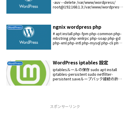
-auv --delete /var/www/wordpress/
root@192.168.1.3:/var/www/wordpress/
wordpressのデーターベースをバックア
ップ...
ngnix wordpress php
WordPress
# apt install php-fpm php-common php-
mbstring php-xmlrpc php-soap php-gd
php-xml php-intl php-mysql php-cli php-
ldap php...
WordPress iptables 設定
WordPress
iptablesルールの保存 sudo apt install
iptables-persistent sudo netfilter-
persistent saveループバック接続の許可
sudo iptables -A INPUT -i ...
スポンサーリンク