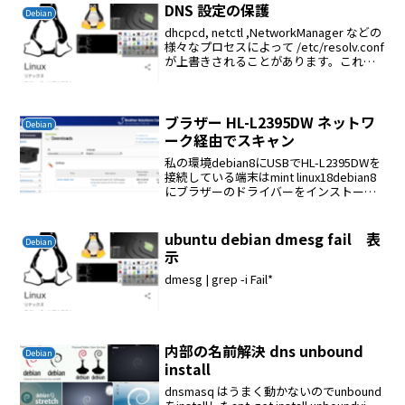
DNS 設定の保護
Debian
dhcpcd, netctl ,NetworkManager などの
様々なプロセスによって /etc/resolv.conf
が上書きされることがあります。これは
通常は望ましいことですが、これを防止
す方法NetworkManagerの場合N...
ブラザー HL-L2395DW ネットワ
Debian
ーク経由でスキャン
私の環境debian8にUSBでHL-L2395DWを
接続している端末はmint linux18debian8
にブラザーのドライバーをインストール
するdriver install toolをインストールす
る端末側の設定環境の整備$ sudo...
ubuntu debian dmesg fail 表
Debian
示
dmesg | grep -i Fail*
内部の名前解決 dns unbound
Debian
install
dnsmasq はうまく動かないのでunbound