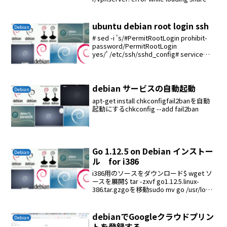
libraries: libcedar.so: cannot open shar...
ubuntu debian root login ssh
Debian
# sed -i 's/#PermitRootLogin prohibit-
password/PermitRootLogin
yes/' /etc/ssh/sshd_config# service
sshd restart
debian サービスの自動起動
Debian
apt-get install chkconfigfail2banを自動
起動にするchkconfig --add fail2ban
Go 1.12.5 on Debian インストー
Debian
ル for i386
i386用のソースをダウンロード$ wget ソ
ースを展開$ tar -zxvf go1.12.5.linux-
386.tar.gzgoを移動sudo mv go /usr/local
バイナリ作成環境を作る$ export
GOROOT=/...
debianでGoogleクラウドプリン
Debian
トを登録する