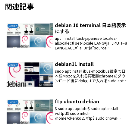
関連記事
debian 10 terminal 日本語表示
Debian
にする
apt install task-japanese locales-
alllocalectl set-locale LANG=ja_JP.UTF-8
LANGUAGE="ja_JP:ja"source
/etc/default/locale...
debian11 install
Debian
sudo apt install ibus-mozcibus設定で日
本語Mozcを入れる再起動chromeだダウ
ンロード後にdpkg -i で入れるsudo apt
install vim-gtk
ftp ubuntu debian
Debian
$ sudo apt update$ sudo apt install
vsftpd$ sudo mkdir
/home/ckenko25/ftp$ sudo chown
nobody:nogroup
/home/ckenko25/ftp$...