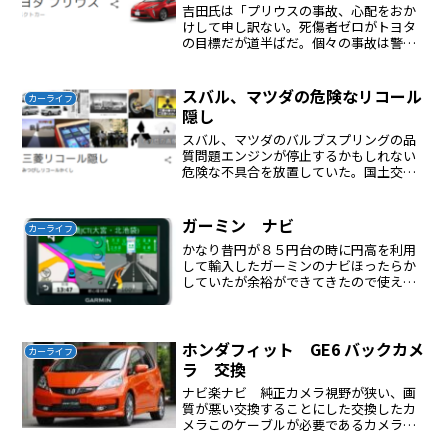
吉田氏は「プリウスの事故、心配をおか
けして申し訳ない。死傷者ゼロがトヨタ
の目標だが道半ばだ。個々の事故は警察
の調査に全面的に協力しており、お客の
安心・安全を第一に、厳しい基準で評価
され、世に出している」と強調。「年配
スバル、マツダの危険なリコール
カーライフ
のお客を中心に、大変多く...
隠し
スバル、マツダのバルブスプリングの品
質問題エンジンが停止するかもしれない
危険な不具合を放置していた。国土交通
省の指摘で初めてリコールを届け出た。
７年ほど前にわかっていたらしい。テレ
ビでは放送されない。エンジンが壊れな
ガーミン ナビ
カーライフ
いのはホンダホンダはエン...
かなり昔円が８５円台の時に円高を利用
して輸入したガーミンのナビほったらか
していたが余裕ができてきたので使える
かどうかやってみた型番は 1300のよう
だ日本語対応であったしかし地図は日本
も表示するが使い物にならないそこでネ
ットで情報を検索して...
ホンダフィット GE6 バックカメ
カーライフ
ラ 交換
ナビ楽ナビ 純正カメラ視野が狭い、画
質が悪い交換することにした交換したカ
メラこのケーブルが必要であるカメラは
バックランプから電源を分岐する。そう