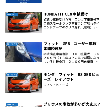
ば平気です充電完了時、バッテリー電圧
は14～15Vあるか？次回充電する前に計
り、電圧は12V以上あるか？普通充電はバ
ッテリー容量の1...
HONDA FIT GE8 車検受け
カーライフ
姫路で車検受けた市川ランプ下車車検不
合格スモールランプ前右ランプ切れタイ
エンドブーツのグリス漏れ（左右）テス
ター屋さんで修理費用は7400円修理時間
は１時間ほど再検査タイエンドのブーツ
を交換した場合はサイドスリップの検査
が必要である。車のハ...
フィット GE8 ユーザー車検
カーライフ
姫路陸運局
継続検査申請書類 ３０円重量税 ３４
２００円（１３年以上の車で割増になっ
ている）検査料 ２１００円自賠責 ２
００１０円合計 ５６３４０円ライト左
右ローが❌ライト左右ハイビームは⭕以
上で一発合格
ホンダ フィット RS GE8 ヒュ
カーライフ
ーズ レイアウト
フィットヒューズ
プリウスの事故が多いが大丈夫？
カーライフ