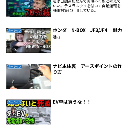
私は自動運転なんて実現不可能と考えて
いた。テスラはウソを付いて自動運転を
株価対策に利用していた。
ホンダ N-BOX JF3/JF4 魅力
カーライフ
魅力
ナビ本体裏 アースポイントの作
カーライフ
り方
EV車は買うな！！
カーライフ