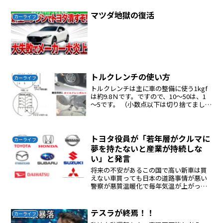
するとバックに入れた時にカメラの電源
が入りモニターに映る。ケーブルはライ
マツダ地獄の復活
カーライフ
センスライトの穴のコーナ...
トルクレンチの使い方
カーライフ
トルクレンチは主に車の整備に使う1kgf
は約9.8Ｎです。ですので、10～50は、1
～5です。 （小数点以下は切り捨てまし
た）タイヤの締め付けは基本的には１０
ｋｇｆ/ｍ（100N/m）と言われておりま
す。ドレンボルトの締め付けは一般的に
4....
トヨタ役員が「若年層がクルマに
カーライフ
夢を持たないと産業が持続しな
い」と発言
将来の不安があるこの国で高い新車は買
えない車買っても日本の道路事情が悪い
警察が悪質温暖化で毎年気温が上がって
いる状態でどうするのか？高い税金を払
わされて公務員に協力する必要はないし
かし今の若者は可哀想非正規社員、給料
テスラが終焉！！
カーライフ
が安い民間は縮小している...