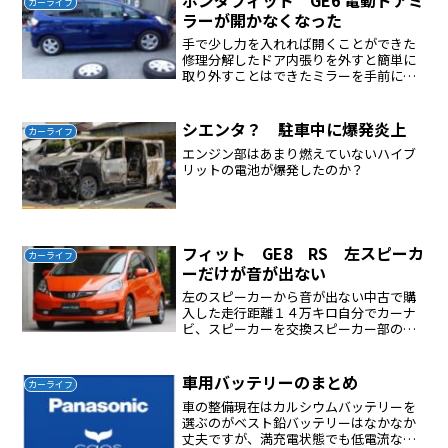
ホンダフィット GE6 電動ドアミ
カーライフ
理由は扁平率を...
ラーが開かなくなった
手で少し力を入れれば開くことができた
修理分解したドア内張りを外すと簡単に
取り外すことはできたミラーを手前に引
っ張るとミラーが外れるカラー部分はミ
ラーを外し、内側の爪を外すと外れるプ
ラスチックのギアが割れていると考えら
シエンタ？ 駐車中に爆発炎上
カーライフ
れるが一体式で分解は諦め...
エンジン部はあまり燃えていないハイブ
リットの電池が爆発したのか？
フィット GE8 RS 左スピーカ
カーライフ
ーだけが音が出ない
左のスピーカーから音が出ない中古で購
入した走行距離１４万キロ自分でカーナ
ビ、スピーカーを交換スピーカー部の点
検、断線等はない聞こえない左のスピー
カーを聞こえる右の配線に繋いで確認聞
こえた、スピーカーの故障でないカーナ
車用バッテリーのまとめ
カーライフ
ビのウラ面で右スピーカー...
車の整備現在はカルシウムバッテリーを
選ぶのがベスト鉛バッテリーはなかなか
丈夫ですが、満充電状態でも低電流なら