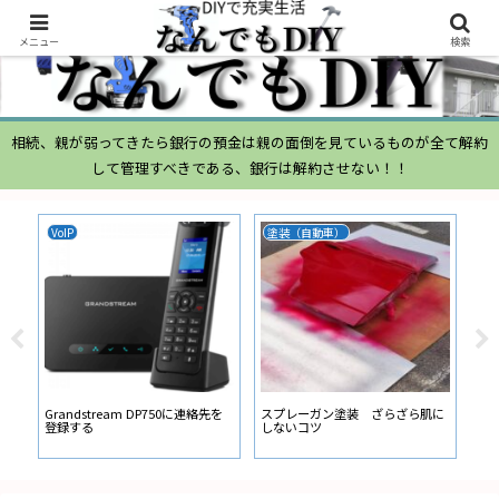
メニュー
検索
相続、親が弱ってきたら銀行の預金は親の面倒を見ているものが全て解約
して管理すべきである、銀行は解約させない！！
VoIP
塗装（自動車）
ム
ムー
経
い
ン
Grandstream DP750に連絡先を
スプレーガン塗装 ざらざら肌に
登録する
しないコツ