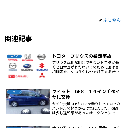
ふじやん
関連記事
トヨタ プリウスの暴走事故
カーライフ
プリウス真相解明はできないトヨタが傾
くと日本国がもたないそのために国は真
相解明をしないうやむやで終了するだろ
うユーザーが事故に巻き込まれないよう
にするためにプリウスはすぐ売却プリウ
ス（ハイブリッド）には乗らないプリウ
スが近づいてきたら逃げる...
フィット GE8 １４インチタイ
カーライフ
ヤに交換
タイヤ交換GE6とGE8を乗り比べてGE6の
ハンドルの軽さが私は気に入った。GE8
は少し違和感があったオークションで購
入したエアウェーブ用アルミはスッキリ
していない。初代フィットのアルミをチ
ョイスした。１４インチをチョイスした