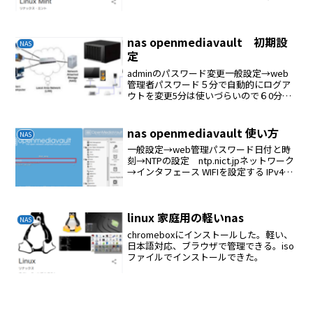
0 0
nas openmediavault 初期設
NAS
定
adminのパスワード変更一般設定→web
管理者パスワード５分で自動的にログア
ウトを変更5分は使いづらいので６0分に
変更するipの固定ルーターのDHCPで設定
日付と時刻タイムゾーン：
Tokyo/AsiaNTPサーバー使用を選択:
nas openmediavault 使い方
NAS
ntp.n...
一般設定→web管理パスワード日付と時
刻→NTPの設定 ntp.nict.jpネットワーク
→インタフェース WIFIを設定する IPv4メ
ソッドはDHCP通知アップデート管理プラ
グインユーザー ログインするユーザー
を追加するサービスのSMB...
linux 家庭用の軽いnas
NAS
chromeboxにインストールした。軽い、
日本語対応、ブラウザで管理できる。iso
ファイルでインストールできた。