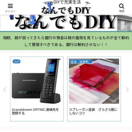
メニュー
検索
相続、親が弱ってきたら銀行の預金は親の面倒を見ているものが全て解約
して管理すべきである、銀行は解約させない！！
VoIP
塗装（自動車）
ム
ムー
経
い
ン
Grandstream DP750に連絡先を
スプレーガン塗装 ざらざら肌に
登録する
しないコツ