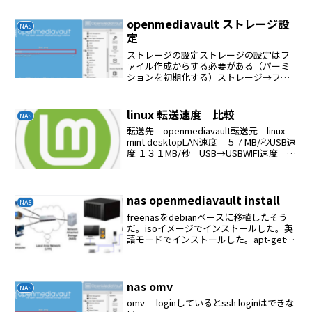
ファイルシステム→デバイスの選...
openmediavault ストレージ設
NAS
定
ストレージの設定ストレージの設定はフ
ァイル作成からする必要がある（パーミ
ションを初期化する）ストレージ→ファ
イルシステム→作成→マウント共有フォ
ルダーを作るサービスを設定するrootの
読み書きrootで読み書きしようとした場
linux 転送速度 比較
NAS
合は共有フォルダ...
転送先 openmediavault転送元 linux
mint desktopLAN速度 ５７MB/秒USB速
度 １３１MB/秒 USB→USBWIFI速度 ３
５MB/秒
nas openmediavault install
NAS
freenasをdebianベースに移植したそう
だ。isoイメージでインストールした。英
語モードでインストールした。apt-get
updateapt-get upgradeapt-get install
net-toolsapt-get ...
nas omv
NAS
omv loginしているとssh loginはできな