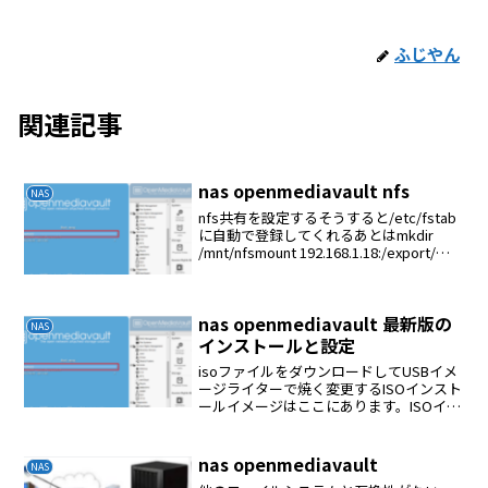
ふじやん
関連記事
nas openmediavault nfs
NAS
nfs共有を設定するそうすると/etc/fstab
に自動で登録してくれるあとはmkdir
/mnt/nfsmount 192.168.1.18:/export/音
楽１ /mnt/nfs
nas openmediavault 最新版の
NAS
インストールと設定
isoファイルをダウンロードしてUSBイメ
ージライターで焼く変更するISOインスト
ールイメージはここにあります。ISOイメ
ージを使用して、 openmediavaultの起動
とインストールに使用できるUSBスティ
ックを作成することもできます...
nas openmediavault
NAS