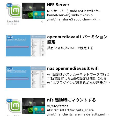
NFS Server
NAS
NFSサーバー$ sudo apt install nfs-
kernel-server$ sudo mkdir -p
/mnt/nfs_share$ sudo chown -R
nobody:nogroup /mnt/nfs_share/$...
openmediavault パーミション
NAS
設定
共有フォルダのACLで設定する
nas openmediavault wifi
NAS
wifi設定はシステム→ネットワークで行う
手動で設定したwifiの設定は無効になる
wifiはプラグインが読み込めない現象があ
る
nfs 起動時にマウントする
NAS
vi /etc/fstab#
nfs192.168.1.3:/mnt/nfs_share
/mnt/nfs_clientshare nfs defaults,nofail