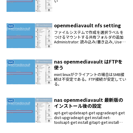
い
openmediavault nfs setting
NAS
ファイルシステムで作成を選択ラベルを
つけるマウントする共有フォルダの追加
Administrator: 読み込み/書き込み, Users:
読み込み/書き込み, Others: 読み込み専用
NFS共有の追加クライアント
192.168.1.0...
nas openmediavault はFTPを
NAS
使う
mint linuxがクライアントの場合はSMB接
続は不安定である。FTP接続が安定してい
る。
nas openmediavault 最新版の
NAS
インストール後の設定
apt-get updateapt-get upgradeapt-get
dist-upgradeapt-get install net-
toolsapt-get install gitapt-get install
build-essen...