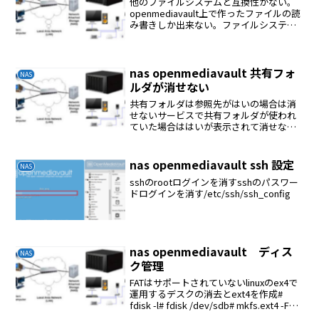
他のファイルシステムと互換性がない。
openmediavault上で作ったファイルの読
み書きしか出来ない。ファイルシステム
でマウントする共有フォルダを作る
SMB/CIFSの共有フォルダを作る削除上記
の逆の順序で削除する
nas openmediavault 共有フォ
NAS
ルダが消せない
共有フォルダは参照先がはいの場合は消
せないサービスで共有フォルダが使われ
ていた場合ははいが表示されて消せな
い。ただサービスで使われていないのに
参照先がはいで消せない場合は下記のフ
ァイルで該当部分を探して削除すれば
nas openmediavault ssh 設定
NAS
OK/etc/openmed...
sshのrootログインを消すsshのパスワー
ドログインを消す/etc/ssh/ssh_config
nas openmediavault ディス
NAS
ク管理
FATはサポートされていないlinuxのex4で
運用するデスクの消去とext4を作成#
fdisk -l# fdisk /dev/sdb# mkfs.ext4 -F
/dev/sdb1ファイルシステムのマウント