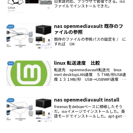
日本語対応、ブラウザで管理できる。iso
ファイルでインストールできた。
nas openmediavault 既存のフ
NAS
ァイルの参照
既存のファイルの参照パスの設定を / に
すれば OK
linux 転送速度 比較
NAS
転送先 openmediavault転送元 linux
mint desktopLAN速度 ５７MB/秒USB速
度 １３１MB/秒 USB→USBWIFI速度 ３
５MB/秒
nas openmediavault install
NAS
freenasをdebianベースに移植したそう
だ。isoイメージでインストールした。英
語モードでインストールした。apt-get
updateapt-get upgradeapt-get install
net-toolsapt-get ...