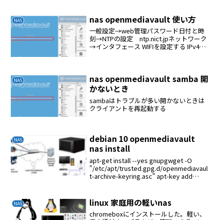
イルシステム→作成→マウント共有フォ
ルダーを作るサービスを設定するrootの
読み書きrootで読み書きしようとした場
nas openmediavault 使い方
NAS
合は共有フォルダ...
一般設定→web管理パスワード日付と時
刻→NTPの設定 ntp.nict.jpネットワーク
→インタフェース WIFIを設定する IPv4メ
ソッドはDHCP通知アップデート管理プラ
グインユーザー ログインするユーザー
を追加するサービスのSMB...
nas openmediavault samba 開
NAS
かないとき
sambaはトラブルが多い開かないときは
クライアントを再起動する
debian 10 openmediavault
NAS
nas install
apt-get install --yes gnupgwget -O
"/etc/apt/trusted.gpg.d/openmediavaul
t-archive-keyring.asc" apt-key add
"/etc/apt/tru...
linux 家庭用の軽いnas
NAS
chromeboxにインストールした。軽い、