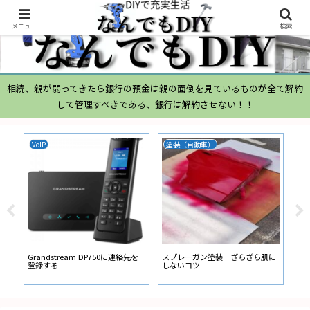
メニュー
検索
相続、親が弱ってきたら銀行の預金は親の面倒を見ているものが全て解約
して管理すべきである、銀行は解約させない！！
VoIP
塗装（自動車）
ムー
ムー
経路
い
Grandstream DP750に連絡先を
スプレーガン塗装 ざらざら肌に
登録する
しないコツ