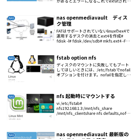
があるとエラーになるこれでexfatされた
ものが使える
nas openmediavault ディス
NAS
ク管理
FATはサポートされていないlinuxのex4で
運用するデスクの消去とext4を作成#
fdisk -l# fdisk /dev/sdb# mkfs.ext4 -F
/dev/sdb1ファイルシステムのマウント
ファイルシステム→デバイスの選...
fstab option nfs
NAS
ディスクのマウントに失敗してもブート
してほしいときには、/etc/fstabでnofail
オプションを付けます。nofailを指定して
おくとブート時にデバイスが見つからな
くてもエラーにならず、デバイスが見つ
かった時に自動でマウントされる。a...
nfs 起動時にマウントする
NAS
vi /etc/fstab#
nfs192.168.1.3:/mnt/nfs_share
/mnt/nfs_clientshare nfs defaults,nofail
0 0
nas openmediavault 最新版の
NAS