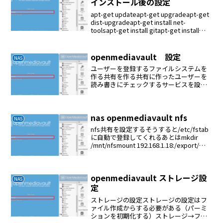
インストール後の設定
apt-get updateapt-get upgradeapt-get
dist-upgradeapt-get install net-
toolsapt-get install gitapt-get install
build-essen...
openmediavault 設定
NAS
ユーザーを登録するファイルシステムを
作る共有を作る共有に作ったユーザーを
読み書きにチェックするサービスを設定
する（FTP、NFSなど）
nas openmediavault nfs
NAS
nfs共有を設定するそうすると/etc/fstab
に自動で登録してくれるあとはmkdir
/mnt/nfsmount 192.168.1.18:/export/音
楽１ /mnt/nfs
openmediavault ストレージ設
NAS
定
ストレージの設定ストレージの設定はフ
ァイル作成からする必要がある（パーミ
ションを初期化する）ストレージ→ファ