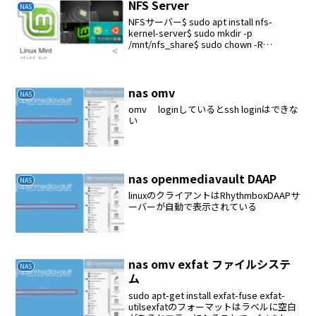
NFS Server
NAS
NFSサーバー$ sudo apt install nfs-
kernel-server$ sudo mkdir -p
/mnt/nfs_share$ sudo chown -R
nobody:nogroup /mnt/nfs_share/$...
nas omv
NAS
omv loginしているとssh loginはできな
い
nas openmediavault DAAP
NAS
linuxのクライアントはRhythmboxDAAPサ
ーバーが自動で表示されている
nas omv exfat ファイルシステ
NAS
ム
sudo apt-get install exfat-fuse exfat-
utilsexfatのフォーマットはラベルに空白