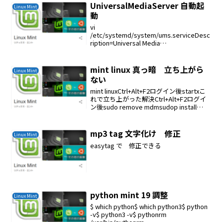
UniversalMediaServer 自動起
Linux Mint
動
vi
/etc/systemd/system/ums.serviceDesc
ription=Universal Media
ServerAfter=network.targetExecStart=/
path/to/ums-<version>...
mint linux 真っ暗 立ち上がら
Linux Mint
ない
mint linuxCtrl+Alt+F2ログイン後startxこ
れで立ち上がった解決Ctrl+Alt+F2ログイ
ン後sudo remove mdmsudop install
mdm次にmdmを選択するsudo reboot
mp3 tag 文字化け 修正
Linux Mint
easytag で 修正できる
python mint 19 調整
Linux Mint
$ which python$ which python3$ python
-v$ python3 -v$ pythonrm