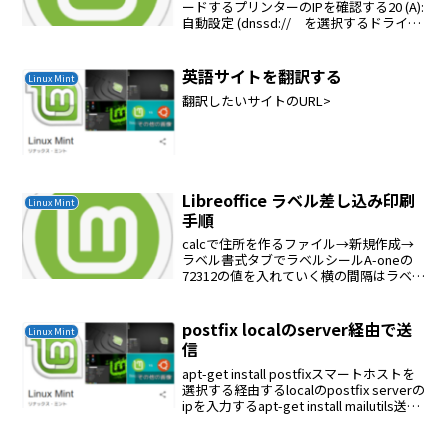
ードするプリンターのIPを確認する20 (A):
自動設定 (dnssd:// を選択するドライバ
ーは/usr/share/ppd/にppdファイルとし
てインストールされるにプリンターが追
加される
英語サイトを翻訳する
Linux Mint
翻訳したいサイトのURL>
Libreoffice ラベル差し込み印刷
Linux Mint
手順
calcで住所を作るファイル→新規作成→
ラベル書式タブでラベルシールA-oneの
72312の値を入れていく横の間隔はラベル
幅８．３８ｃｍ＋ラベルとラベルの間隔
０．３８ｃｍ＝８．７６ｃｍ縦の間隔は
ラベルの縦幅４．２３ｃｍ＋ラベルとラ
postfix localのserver経由で送
Linux Mint
ベルの間隔...
信
apt-get install postfixスマートホストを
選択する経由するlocalのpostfix serverの
ipを入力するapt-get install mailutils送信
テストecho "Test message" | m...