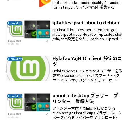
add-metadata --audio-quality 0 --audio-
format mp3 アルバム情報を編集する
iptables ipset ubuntu debian
Linux Mint
apt install iptables-persistentapt-get
install ipsetvi /usr/local/bin/iptables.sh#!
/bin/sh# 設定をクリアiptables -Fiptables
-...
Hylafax YajHTC client 設定のコ
Linux Mint
ツ
Hylafax serverでファックスユーザーを作
成するfaxadduser -p <パスワード> <ク
ライアントからログインするユーザー名
>YajHTC クライアントが停止してしまう
ときはファイヤーウォールを一旦解除し
て確認する携帯回...
ubuntu desktop ブラザー プ
Linux Mint
リンター 登録方法
プリンター本体側で固定IPに変更する
sudo apt-get install cupsブラザーホーム
ページからドライバーをダウンロード
bash linux-brjprinter-installer-2.2.0-1 プ
リンター名bash li...