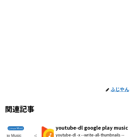
ふじやん
関連記事
youtube-dl google play music
Linux Mint
youtube-dl -x --write-all-thumbnails --