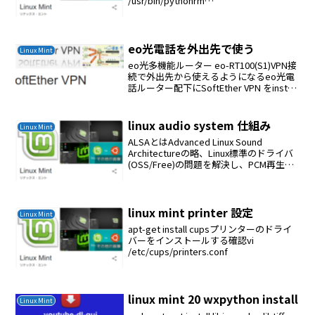
/usr/bin/pythonrm
/usr/local/bin/pythoncd /usr/binln -s /...
eo光電話を外出先で使う
Linux Mint
eo光多機能ルーター eo-RT100(S1)VPN接
続で外出先から使えるようになるeo光電
話ルーター配下にSoftEther VPN をinstall
するSoftEther VPNの設定はWindows
clientで行うローカルブリッジ...
linux audio system 仕組み
Linux Mint
ALSAとはAdvanced Linux Sound
Architectureの略、Linux標準のドライバ
(OSS/Free)の問題を解決し、PCM再生や
MIDI再生機能をLinux上に提供するサービ
ス。Linux標準のドライバ(OSS/...
linux mint printer 設定
Linux Mint
apt-get install cupsプリンターのドライ
バーをインストールする確認vi
/etc/cups/printers.conf
linux mint 20 wxpython install
Linux Mint