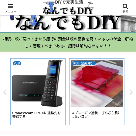
メニュー
検索
相続、親が弱ってきたら銀行の預金は親の面倒を見ているものが全て解約
して管理すべきである、銀行は解約させない！！
VoIP
塗装（自動車）
ム
ムー
経
い
ン
Grandstream DP750に連絡先を
スプレーガン塗装 ざらざら肌に
登録する
しないコツ