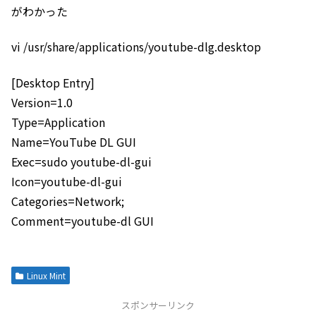
がわかった
vi /usr/share/applications/youtube-dlg.desktop
[Desktop Entry]
Version=1.0
Type=Application
Name=YouTube DL GUI
Exec=sudo youtube-dl-gui
Icon=youtube-dl-gui
Categories=Network;
Comment=youtube-dl GUI
Linux Mint
スポンサーリンク