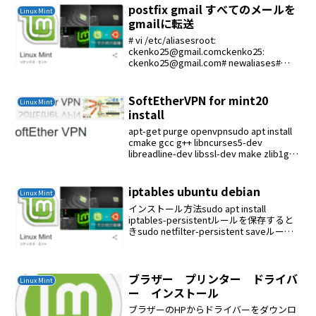
postfix gmail すべてのメールを
Linux Mint
gmailに転送
# vi /etc/aliasesroot:
ckenko25@gmail.comckenko25:
ckenko25@gmail.com# newaliases#
apt-get install logwatch
SoftEtherVPN for mint20
Linux Mint
install
apt-get purge openvpnsudo apt install
cmake gcc g++ libncurses5-dev
libreadline-dev libssl-dev make zlib1g-
devcd /usr/lo...
iptables ubuntu debian
Linux Mint
インストール方法sudo apt install
iptables-persistentルールを保存すると
きsudo netfilter-persistent saveルール
ファイルの保存場
所/etc/iptables/rules.v4ルー...
ブラザー プリンター ドライバ
Linux Mint
ー インストール
ブラザーのHPからドライバーをダウンロ