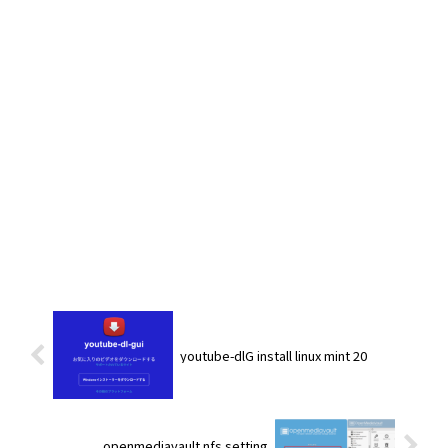
youtube-dlG install linux mint 20
openmediavault nfs setting