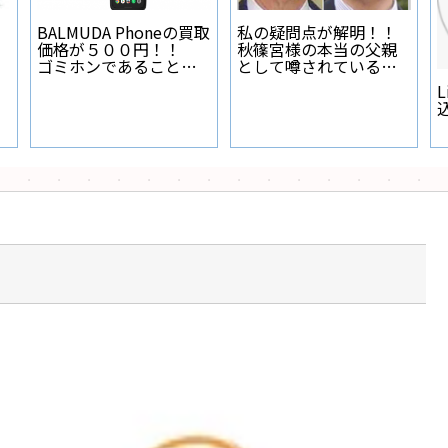
BALMUDA Phoneの買取
私の疑問点が解明！！
価格が５００円！！
秋篠宮様の本当の父親
ゴミホンであることが
として噂されている人
証明された
物とは？
L