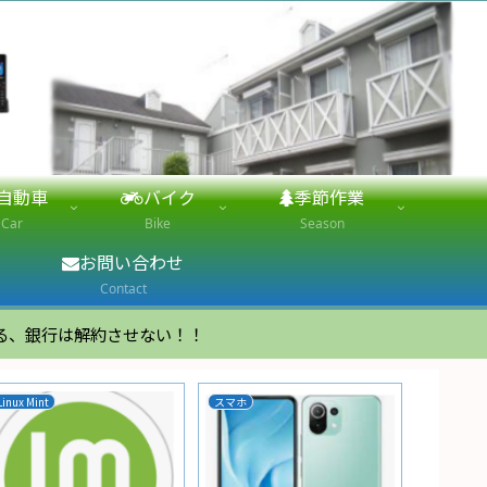
自動車
バイク
季節作業
Car
Bike
Season
お問い合わせ
Contact
る、銀行は解約させない！！
Linux Mint
スマホ
家電