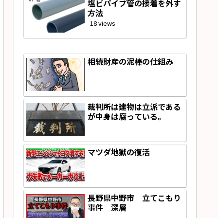
塩ビパイプ管の接着を外す
方法
18 views
相続財産の泥棒の仕組み
裁判所は建物は立派である
が中身は腐っている。
マツダ地獄の復活
長野県中野市 立てこもり
事件 深層