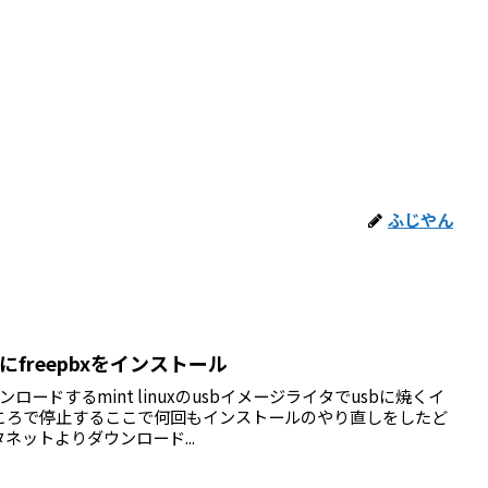
ふじやん
PYHにfreepbxをインストール
をダウンロードするmint linuxのusbイメージライタでusbに焼くイ
ところで停止するここで何回もインストールのやり直しをしたど
ネットよりダウンロード...