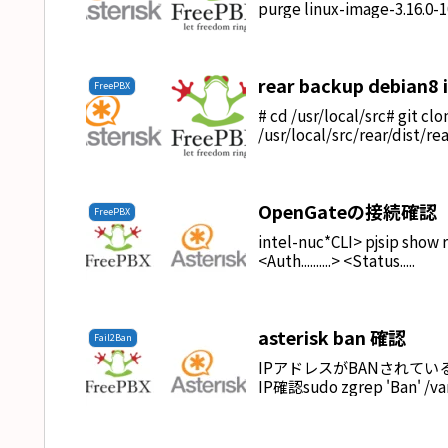
purge linux-image-3.16.0-
rear backup debian8 i
FreePBX
# cd /usr/local/src# git cl
/usr/local/src/rear/dist/rear
OpenGateの接続確認
FreePBX
intel-nuc*CLI> pjsip show regis
<Auth..........> <Status.....
asterisk ban 確認
Fail2Ban
IPアドレスがBANされているかの確
IP確認sudo zgrep 'Ban' /va