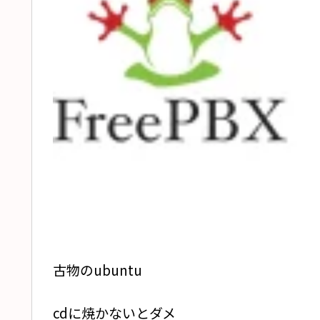
古物のubuntu
cdに焼かないとダメ