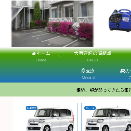
ホーム
大東建託の問題点
Home
DAITO
医療
カ
Medical
C
相続、親が弱ってきたら銀
N-BOX
N-BOX