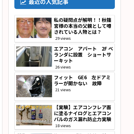
最近の人気記事
私の疑問点が解明！！秋篠
宮様の本当の父親として噂
されている人物とは？
29 views
エアコン アパート 2F ベ
ランダに設置 ショートサ
ーキット
26 views
フィット GE6 左ドアミ
ラーが開かない 故障
21 views
【実験】エアコンフレア面
に塗るナイログとエアコン
パルのガス漏れ防止力実験
18 views