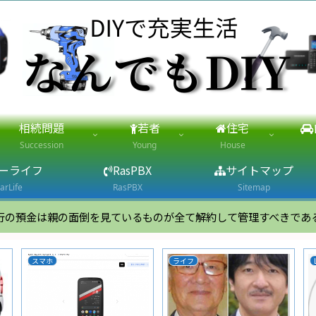
相続問題
若者
住宅
Succession
Young
House
ーライフ
RasPBX
サイトマップ
arLife
RasPBX
Sitemap
行の預金は親の面倒を見ているものが全て解約して管理すべきであ
スマホ
ライフ