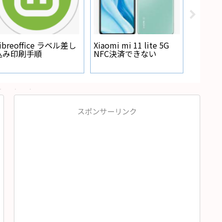
Regza
が点灯
ibreoffice ラベル差し
Xiaomi mi 11 lite 5G
込み印刷手順
NFC決済できない
スポンサーリンク