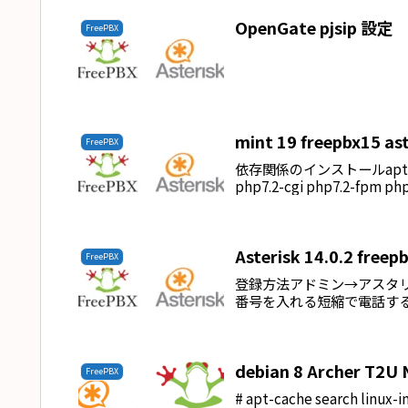
OpenGate pjsip 設定
FreePBX
mint 19 freepbx15 as
FreePBX
依存関係のインストールapt-get mys
php7.2-cgi php7.2-fpm php
Asterisk 14.0.2 f
FreePBX
登録方法アドミン→アスタリスク電話
番号を入れる短縮で電話する*
debian 8 Archer T2U
FreePBX
# apt-cache search linux-