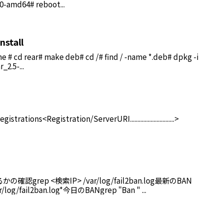
10-amd64# reboot...
nstall
one # cd rear# make deb# cd /# find / -name *.deb# dpkg -i
_2.5-...
trations<Registration/ServerURI..............................>
認grep <検索IP> /var/log/fail2ban.log最新のBAN
r/log/fail2ban.log*今日のBANgrep "Ban " ...