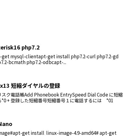
terisk16 php7.2
ql-clientapt-get install php7.2-curl php7.2-gd
7.2-bcmath php7.2-odbcapt-...
reepbx13 短縮ダイヤルの登録
帳Add Phonebook EntrySpeed Dial Code に短縮
0 + 登録した短縮番号短縮番号１に電話するには *01
 Nano
image#apt-get install linux-image-4.9-amd64# apt-get