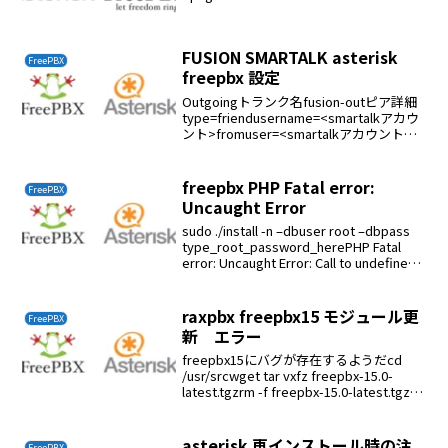
/usr/local/src/rear/dist/rear_2.5-...
FUSION SMARTALK asterisk
FreePBX
freepbx 設定
Outgoingトランク名fusion-outピア詳細
type=friendusername=<smartalkアカウ
ント>fromuser=<smartalkアカウント
>secret=<パスワード
>host=smart.0038.netf...
freepbx PHP Fatal error:
FreePBX
Uncaught Error
sudo ./install -n –dbuser root –dbpass
type_root_password_herePHP Fatal
error: Uncaught Error: Call to undefined
functio...
raxpbx freepbx15 モジュール更
FreePBX
新 エラー
freepbx15にバグが存在するようだcd
/usr/srcwget tar vxfz freepbx-15.0-
latest.tgzrm -f freepbx-15.0-latest.tgzcd
freepbx./start_aster...
asterisk 再インストール時の注
FreePBX