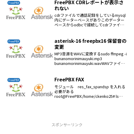
FreePBX CDRレポートが表示さ
FreePBX
れない
cdrファイルで通話記録をしているmysql
内にデーターベースがありこのデーター
ベースからodbcで接続してcdrファイル
にしているなのでodbcの設定が悪いとレ
ポートは表示されないvi
/etc/odbcinst.iniDescripti...
asterisk-16 freepbx16 保留音の
FreePBX
変更
MP3音源をWAVに変換するsudo ffmpeg -i
bunanomorinimauyuki.mp3
bunanomorinimauyuki.wavWAVファイル
が容量が大きいので規格に収まるように
変換するsox bunanomorin...
FreePBX FAX
FreePBX
モジュール res_fax_spandsp を入れる
必要がある
root@FreePBX:/home/ckenko25# ls
/usr/lib/asterisk/modules/res_fax*/usr/li
b/asterisk/modul...
スポンサーリンク