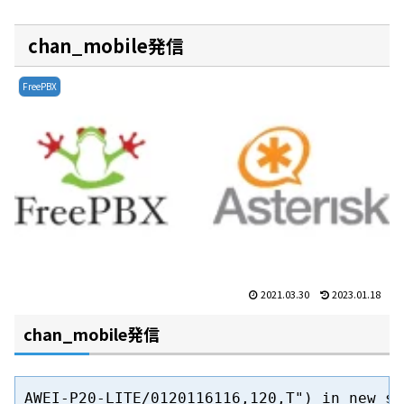
chan_mobile発信
FreePBX
2021.03.30
2023.01.18
chan_mobile発信
AWEI-P20-LITE/0120116116,120,T") in new sta