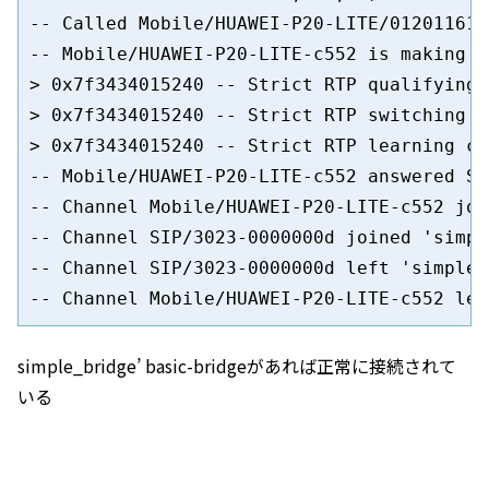
-- Called Mobile/HUAWEI-P20-LITE/0120116116
-- Mobile/HUAWEI-P20-LITE-c552 is making p
> 0x7f3434015240 -- Strict RTP qualifying 
> 0x7f3434015240 -- Strict RTP switching s
> 0x7f3434015240 -- Strict RTP learning co
-- Mobile/HUAWEI-P20-LITE-c552 answered SI
-- Channel Mobile/HUAWEI-P20-LITE-c552 joi
-- Channel SIP/3023-0000000d joined 'simpl
-- Channel SIP/3023-0000000d left 'simple_
-- Channel Mobile/HUAWEI-P20-LITE-c552 lef
simple_bridge’ basic-bridgeがあれば正常に接続されて
いる