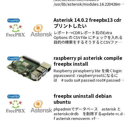
/usr/lib/asterisk/modules.16.220426mak
e menuselectmakemake installreboot
Asterisk 14.0.2 freepbx13 cdr
FreePBX
プリントしたい
レポート→CDRレポート右のExtra
Options の CSV File にチェックを入れる
目的の検索をするそうするとCSVファイ
ルがダウンロードされるそれを開くと
open office のcalcが立ち上がり検索結果
が表示されるこれを...
raspberry pi asterisk compile
FreePBX
freepbx install
Raspberry piraspberry lite を焼くlogin:
pipassword : raspberryrootになるに
は # sudo su# passwd root# passwd
pi# adduser ckenko25...
freepbx uninstall debian
FreePBX
ubuntu
phpadminでデータベース asterisk と
asteriskcdrdb を削除するupdate-rc.d -
f asterisk removerm -rf
/var/www/html/*rm -rf /opt/freepbxrm
...