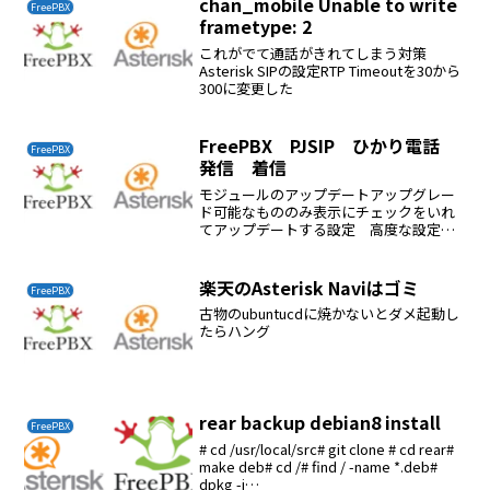
chan_mobile Unable to write
FreePBX
frametype: 2
これがでて通話がきれてしまう対策
Asterisk SIPの設定RTP Timeoutを30から
300に変更した
FreePBX PJSIP ひかり電話
FreePBX
発信 着信
モジュールのアップデートアップグレー
ド可能なもののみ表示にチェックをいれ
てアップデートする設定 高度な設定国
のインジゲーチクラスを変更するSIPチャ
ネルドライバーをpjsipに変更する言語設
定を表示するをはいにする追加モジュー
楽天のAsterisk Naviはゴミ
FreePBX
ルSound ...
古物のubuntucdに焼かないとダメ起動し
たらハング
rear backup debian8 install
FreePBX
# cd /usr/local/src# git clone # cd rear#
make deb# cd /# find / -name *.deb#
dpkg -i