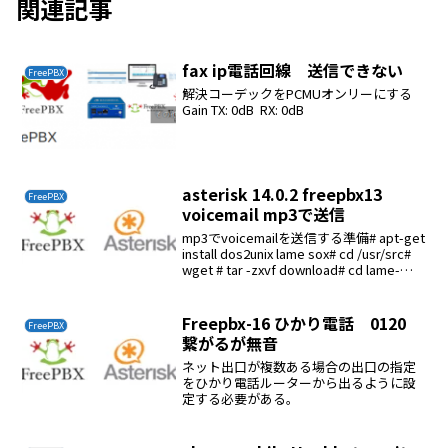
関連記事
fax ip電話回線 送信できない
FreePBX
解決コーデックをPCMUオンリーにする
Gain TX: 0dB RX: 0dB
asterisk 14.0.2 freepbx13
FreePBX
voicemail mp3で送信
mp3でvoicemailを送信する準備# apt-get
install dos2unix lame sox# cd /usr/src#
wget # tar -zxvf download# cd lame-
3.99.5# ./confi...
Freepbx-16 ひかり電話 0120
FreePBX
繋がるが無音
ネット出口が複数ある場合の出口の指定
をひかり電話ルーターから出るように設
定する必要がある。