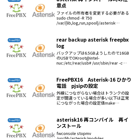
意点
ファイルの所有者を変更する必要がある
sudo chmod -R 750
/var/{lib,log,run,spool}/asterisk
/usr/lib/asterisk /etc/asterisksudo
chown -R aster...
rear backup asterisk freepbx
FreePBX
log
バックアップは6.5GBようしたので16GB
のUSBでOKroot@intel-
nuc:/etc/rear/usb# /usr/sbin/rear -c
/etc/rear/usb/ -v mkbackupRelax-and-
Recover...
FreePBX16 Asterisk-16 ひかり
FreePBX
電話 pjsipの設定
外線につながらない場合はトランクの設
定が間違っている場合が多い以下は正常
につながった場合の設定値make
menuselect でformat_mp3 と
app_macro を入れるPJSIPのトランク設
定pjsip設定タブGeneral...
asterisk16 再コンパイル 再イ
FreePBX
ンストール
fwconsole stopmv
/usr/lib/asterisk/modules