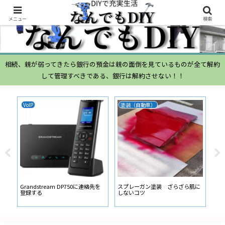
メニュー
検索
相続、親が弱ってきたら銀行の預金は親の面倒を見ているものが全て解約
して管理すべきである、銀行は解約させない！！
VoIP
塗装（自動車）
ム
ムー
経
い
ン
Grandstream DP750に連絡先を
スプレーガン塗装 ざらざら肌に
登録する
しないコツ