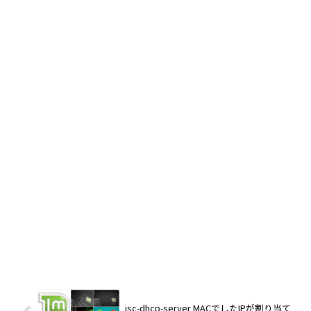
isc-dhcp-server MACでしたIPが割り当て