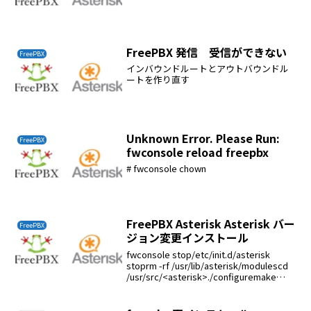
FreePBX 発信 受信ができない
FreePBX
インバウンドルートとアウトバウンドル
ートを作り直す
Unknown Error. Please Run:
FreePBX
fwconsole reload freepbx
# fwconsole chown
FreePBX Asterisk Asterisk バー
FreePBX
ジョン変更インストール
fwconsole stop/etc/init.d/asterisk
stoprm -rf /usr/lib/asterisk/modulescd
/usr/src/<asterisk>./configuremake
menuselectm...