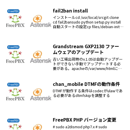
fail2ban install
FreePBX
インストールcd /usr/local/srcgit clone
cd fail2bansudo python setup.py install
自動スタートの設定cp files/debian-initd
/etc/init.d/fail2...
Grandstream GXP2130 ファー
FreePBX
ムウェアのアップデート
古い工場出荷時のv.1.05は自動アップデー
トができない手動でアップデートする必
要がある。apacheの/var/www/htmlにフ
ァームウェアファイル*.binを置くcd
/var/www/htmlwget wget wget wget...
chan_mobile DTMFの動作条件
FreePBX
DTMFが動作する条件はcodecがulawであ
る必要があるdtmfskipを調整する
FreePBX PHP バージョン変更
FreePBX
# sudo a2dismod php7.x # sudo