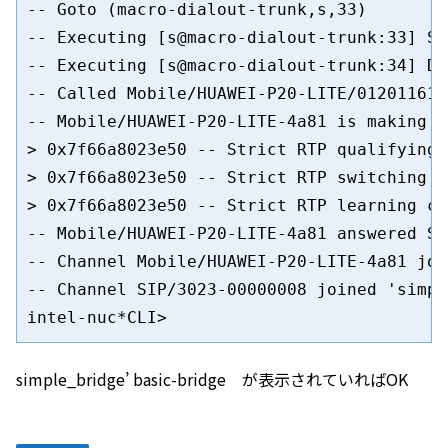
-- Goto (macro-dialout-trunk,s,33)

-- Executing [s@macro-dialout-trunk:33] Se
-- Executing [s@macro-dialout-trunk:34] Di
-- Called Mobile/HUAWEI-P20-LITE/0120116116
-- Mobile/HUAWEI-P20-LITE-4a81 is making p
> 0x7f66a8023e50 -- Strict RTP qualifying 
> 0x7f66a8023e50 -- Strict RTP switching s
> 0x7f66a8023e50 -- Strict RTP learning co
-- Mobile/HUAWEI-P20-LITE-4a81 answered SI
-- Channel Mobile/HUAWEI-P20-LITE-4a81 joi
-- Channel SIP/3023-00000008 joined 'simpl
intel-nuc*CLI>
simple_bridge’ basic-bridge が表示されていればOK