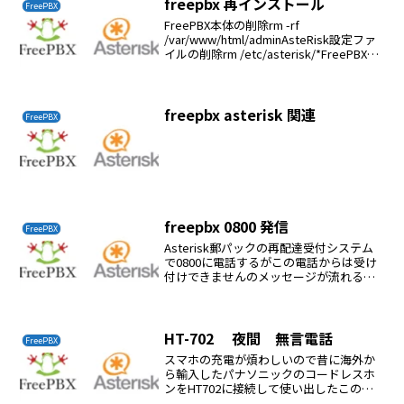
freepbx 再インストール
FreePBX
FreePBX本体の削除rm -rf
/var/www/html/adminAsteRisk設定ファ
イルの削除rm /etc/asterisk/*FreePBXデ
ータベースの削除mysql -u root -pshow
databases;...
freepbx asterisk 関連
FreePBX
freepbx 0800 発信
FreePBX
Asterisk郵パックの再配達受付システム
で0800に電話するがこの電話からは受け
付けできませんのメッセージが流れるお
かしいのでNTTに光電話が0800に発信で
きるか確認すると、できるようだそうす
ると携帯電話網で発信しているようだ
aste...
HT-702 夜間 無言電話
FreePBX
スマホの充電が煩わしいので昔に海外か
ら輸入したパナソニックのコードレスホ
ンをHT702に接続して使い出したこのコ
ードレスホンの利点は充電池が普通のニ