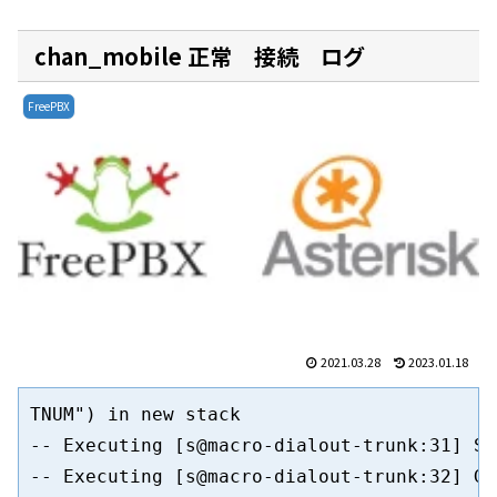
chan_mobile 正常 接続 ログ
FreePBX
2021.03.28
2023.01.18
TNUM") in new stack

-- Executing [s@macro-dialout-trunk:31] Se
-- Executing [s@macro-dialout-trunk:32] Go