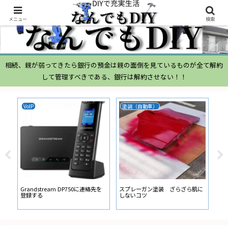
メニュー
検索
相続、親が弱ってきたら銀行の預金は親の面倒を見ているものが全て解約
して管理すべきである、銀行は解約させない！！
VoIP
塗装（自動車）
ム
ムー
経
い
ン
Grandstream DP750に連絡先を
スプレーガン塗装 ざらざら肌に
登録する
しないコツ