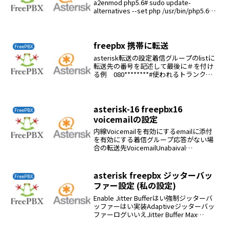
a2enmod php5.6# sudo update-
alternatives --set php /usr/bin/php5.6#
sudo service apache2 r...
freepbx 携帯に転送
FreePBX
asterisk転送の設定着信グループのlistに
転送先の番号を記述して最後に＃を付け
る例 080********#使われるトランクは
アウトバウンドに記述する
asterisk-16 freepbx16
FreePBX
voicemailの設定
内線Voicemailを有効にするemailに添付
を有効にする着信グループ応答がない場
合の転送先VoicemailUnabaival
Meassageを選択する（電話に出ること
ができません）
asterisk freepbx ジッターバッ
FreePBX
ファー設定 (私の設定)
Enable Jitter Bufferはい強制ジッターバ
ッファーはい実装Adaptiveジッターバッ
ファーログいいえJitter Buffer Max
Size200Jitter Buffer Resync