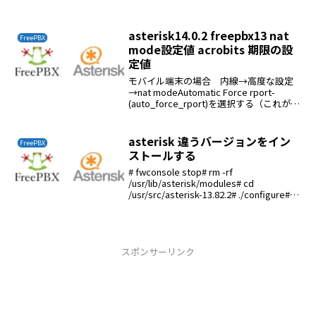
ッケル水素が使えることであるところが
午前2時頃に電話が切っても切っても鳴
る、やかましい以前、...
asterisk14.0.2 freepbx13 nat
FreePBX
mode設定値 acrobits 期限の設
定値
モバイル端末の場合 内線→高度な設定
→nat modeAutomatic Force rport-
(auto_force_rport)を選択する（これがデ
フォルト設定値）acrobits soft phone 期
限の設定値この期限はregi...
asterisk 違うバージョンをイン
FreePBX
ストールする
# fwconsole stop# rm -rf
/usr/lib/asterisk/modules# cd
/usr/src/asterisk-13.82.2# ./configure#
make menuselect# make# ma...
スポンサーリンク