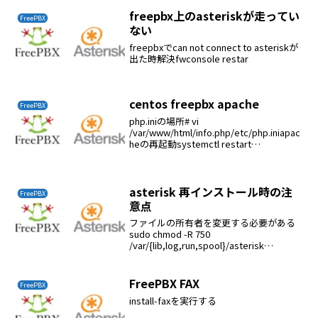
Threshold1000
freepbx上のasteriskが走ってい
FreePBX
ない
freepbxでcan not connect to asteriskが
出た時解決fwconsole restar
centos freepbx apache
FreePBX
php.iniの場所# vi
/var/www/html/info.php/etc/php.iniapac
heの再起動systemctl restart
httpd.service
asterisk 再インストール時の注
FreePBX
意点
ファイルの所有者を変更する必要がある
sudo chmod -R 750
/var/{lib,log,run,spool}/asterisk
/usr/lib/asterisk /etc/asterisksudo
chown -R aster...
FreePBX FAX
FreePBX
install-faxを実行する