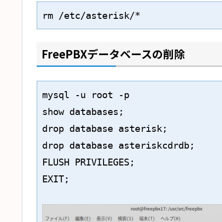
rm /etc/asterisk/*
FreePBXデータベースの削除
mysql -u root -p

show databases;

drop database asterisk;

drop database asteriskcdrdb;

FLUSH PRIVILEGES;

EXIT;
