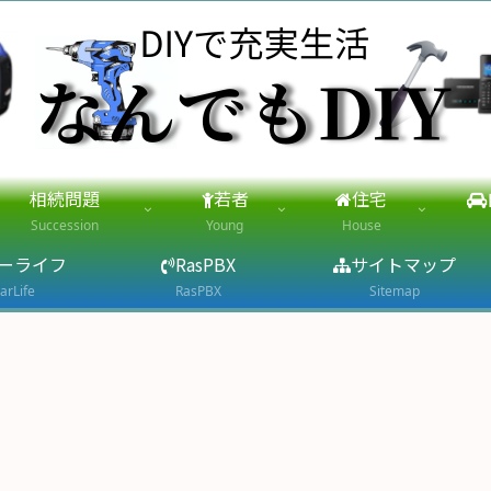
相続問題
若者
住宅
Succession
Young
House
ーライフ
RasPBX
サイトマップ
arLife
RasPBX
Sitemap