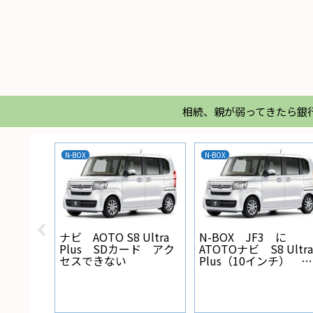
相続、親が弱ってきたら銀
スマホ
家電
エアコン
【実験
ア面に
Regza 32Z 電源ランプ
エアコ
が点灯しない
れ防止
Xiaomi mi 11 lite 5G
NFC決済できない