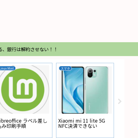
る、銀行は解約させない！！
DHCP
Resolv
isc-dhcp-server 払い出
resolv.confが書き
ーディオ周
したipアドレスを確認
る
の外し方