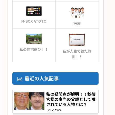
N-BOX ATOTO
医療
私の住宅選び！！
私が人生で得た教
訓！！
最近の人気記事
私の疑問点が解明！！秋篠
宮様の本当の父親として噂
されている人物とは？
29 views