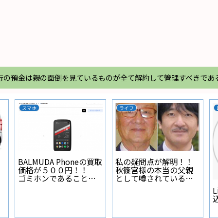
行の預金は親の面倒を見ているものが全て解約して管理すべきであ
カーライフ
N-BOX
】エアコンフレ
ナビ本体裏 アースポ
N-BOXのオ
塗るナイログと
イントの作り方
りのパネル
ンパルのガス漏
動画
力実験