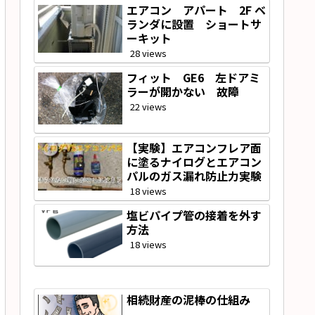
エアコン アパート 2F ベ
ランダに設置 ショートサ
ーキット
28 views
フィット GE6 左ドアミ
ラーが開かない 故障
22 views
【実験】エアコンフレア面
に塗るナイログとエアコン
パルのガス漏れ防止力実験
18 views
塩ビパイプ管の接着を外す
方法
18 views
相続財産の泥棒の仕組み