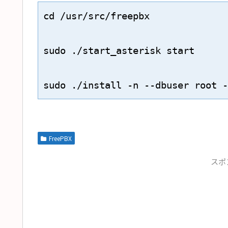
cd /usr/src/freepbx

sudo ./start_asterisk start

sudo ./install -n --dbuser roo
FreePBX
スポ