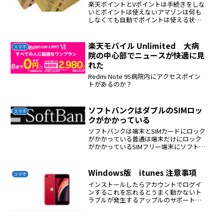
楽天ポイントとVポイントは手続きをしな
いとポイントは使えないアマゾンは何も
しなくても自動でポイントは使える状態
になるしかも永年有効である神であるiD
決済のできる店舗はアマゾンを優先して
使う１％還元である
楽天モバイル Unlimited 大病
スマホ
院の中心部でニュースが快適に見
れた
Redmi Note 9S病院内にアクセスポイン
トがあるのか？
ソフトバンクはダブルのSIMロッ
スマホ
クがかかっている
ソフトバンクは端末とSIMカードにロック
がかかっている普通は端末だけにロック
がかかっているSIMフリー端末にソフトバ
ンクSIMをいれても使えない厄介なSIMで
ある
Windows版 itunes 注意事項
スマホ
インストールしたらアカウントでログイ
ンするこれを忘れるとうまく動かないト
ラブルが発生するアップルのサポートは
頼りにならない私はitunesにiphone SE
2020を繋いだらiphoneが立ち上がらなく