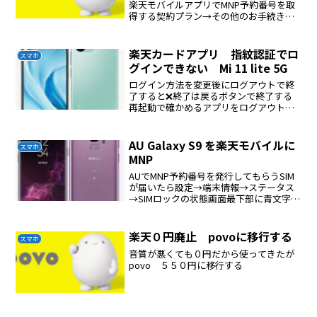
楽天モバイルアプリでMNP予約番号を取
得する契約プラン→その他のお手続き→
他社へのお乗り換えpovoアプリで転入作
業をするpovoアプリは一旦、ログアウト
する。過去に利用したメールアドレスを
楽天カードアプリ 指紋認証でロ
スマホ
使ってのpo...
グインできない Mi 11 lite 5G
ログイン方法を変更後にログアウトで終
了すると❌終了は戻るボタンで終了する
再起動で確かめるアプリをログアウトし
ますと、指紋認証ログイン設定が解除さ
れてしまいます。
AU Galaxy S9 を楽天モバイルに
スマホ
MNP
AUでMNP予約番号を発行してもらうSIM
が届いたら設定→端末情報→ステータス
→SIMロックの状態画面最下部に青文字で
SIMカードの状態を更新をタップする再起
動されて自動でモバイル通信ができる状
態になる
楽天０円廃止 povoに移行する
スマホ
音質が悪くても０円だから使ってきたが
povo ５５０円に移行する