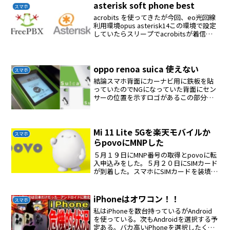
asterisk soft phone best
スマホ
acrobits を使ってきたが今回、eo光回線
利用環境opus asterisk14この環境で設定
していたらスリープでacrobitsが着信し
ないのでもっと良い物がないかさがして
みたでてきました海外のサイトで評判が
よいbriaをインストー...
oppo renoa suica 使えない
スマホ
結論スマホ背面にカーナビ用に鉄板を貼
っていたのでNGになっていた背面にセン
サーの位置を示すロゴがあるこの部分を
よけて貼ると問題なく使えた
Mi 11 Lite 5Gを楽天モバイルか
スマホ
らpovoにMNPした
５月１９日にMNP番号の取得とpovoに転
入申込みをした。５月２０日にSIMカード
が到着した。スマホにSIMカードを装填
povoアプリでSIMカードの有効化をす
る。スマホの再起動完了、使えるように
なった。
iPhoneはオワコン！！
スマホ
私はiPhoneを数台持っているがAndroid
を使っている。次もAndroidを選択する予
定ある。バカ高いiPhoneを選択したくな