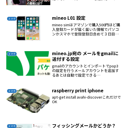
い。iPhoneは性能と価格が釣り合ってい
ない。
mineo L01 設定
スマホ
mineo simはアマゾンで購入500円ほど購
入登録カードが届く届いた情報でパソコ
ンかスマホで登録登録日含めて３日目に
simカードが届いた適合simはマイクロ
simであるL01本体の底面に挿入口がある
金色面を空に向け挿入する192.168...
mineo.jp宛の メールをgmailに
スマホ
送付する設定
gmailのアカウントとインポートでpop3
の設定を行うメールアカウントを追加す
るあとは自動で設定できる
pops.mineo.jp ポート995
raspberry print iphone
スマホ
apt-get install avahi-discoverこれだけで
OK
フィッシングメールかどうか？
スマホ