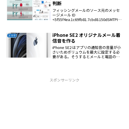
判断
フィッシングメールのソース元のメッセ
ージメール ID
<5f55f4ea.1c69fb81.7cbd8.150dSMTPIN_
ADDED_MISSING@gmr-mx.google.com>
作成日: 2020年9月7日 21:56（-146...
iPhone SE2 オリジナルメール着
スマホ
信音を作る
iPhone SE2 はアプリの通知音の音量が小
さいためボリュウムを最大に設定する必
要がある。そうするとメールと電話の着
信音が耳障りになるので音量を小さくし
たファイルを作る必要がある。ダウンロ
ードyoutube-dl -x --embed-...
スポンサーリンク