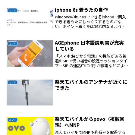
なった。アップルのサポートに連絡し...
iphone 6s 着うたの自作
スマホ
Windowsのitunesでできるiphoneで購入
できる着うたにしっくりするものがな
い。ポイント着うたは39秒内なるように
作る。itunesのストアで購入した曲を利
用する着うたにしたい39秒のファイルを
作るaacファイルに変換するできた...
AGEphone 日本語説明書が充実
スマホ
している
「スマホdeひかり電話」の機能がある普
通のSIPで使い場合の設定セッションタイ
マーSIP の通話中に相手が停電などにより
突然落ちた場合にタイマにより自動的に
通話を切断する。シンメトリック応答
OFFDTMFはINBANDPCMUのみSTUN...
楽天モバイルのアンテナが近くに
スマホ
できた
楽天モバイルからpovo（複数回
スマホ
線）へMNP
楽天モバイルでMNP予約番号を取得する