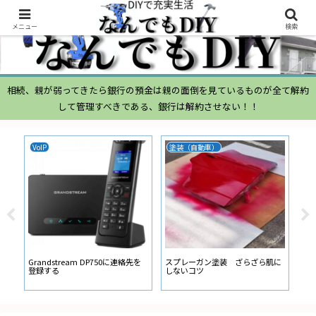
メニュー
検索
相続、親が弱ってきたら銀行の預金は親の面倒を見ているものが全て解約
して管理すべきである、銀行は解約させない！！
VoIP
塗装（自動車）
ムーヴ
ムーヴ 
経路か
い
Grandstream DP750に連絡先を
スプレーガン塗装 ざらざら肌に
登録する
しないコツ