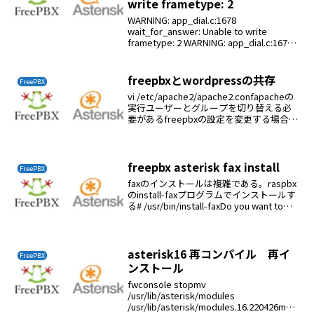
write frametype: 2
WARNING: app_dial.c:1678
wait_for_answer: Unable to write
frametype: 2 WARNING: app_dial.c:1678
wait_for_answer: Unable ...
freepbxとwordpressの共存
FreePBX
vi /etc/apache2/apache2.confapacheの
実行ユーザーとグループを切り替える必
要があるfreepbxの設定を変更する場合は
実行ユーザーとグループをasteriskに変
更する# These need to be s...
freepbx asterisk fax install
FreePBX
faxのインストールは複雑である。raspbx
のinstall-faxプログラムでインストールす
る# /usr/bin/install-faxDo you want to
add a fax extension now ? yExtensi...
asterisk16 再コンパイル 再イ
FreePBX
ンストール
fwconsole stopmv
/usr/lib/asterisk/modules
/usr/lib/asterisk/modules.16.220426mak