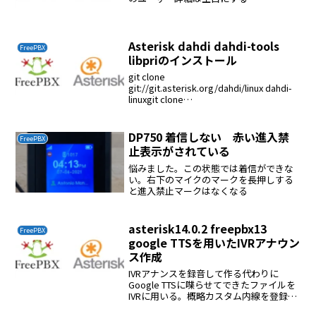
dtmfmode=auto autoを使うのが正解
Asterisk dahdi dahdi-tools
FreePBX
libpriのインストール
git clone
git://git.asterisk.org/dahdi/linux dahdi-
linuxgit clone
git://git.asterisk.org/dahdi/tools dahdi-
toolssvn chec...
DP750 着信しない 赤い進入禁
FreePBX
止表示がされている
悩みました。この状態では着信ができな
い。右下のマイクのマークを長押しする
と進入禁止マークはなくなる
asterisk14.0.2 freepbx13
FreePBX
google TTSを用いたIVRアナウン
ス作成
IVRアナンスを録音して作る代わりに
Google TTSに喋らせてできたファイルを
IVRに用いる。概略カスタム内線を登録す
るその内線に電話して案内を聞く/tmpに