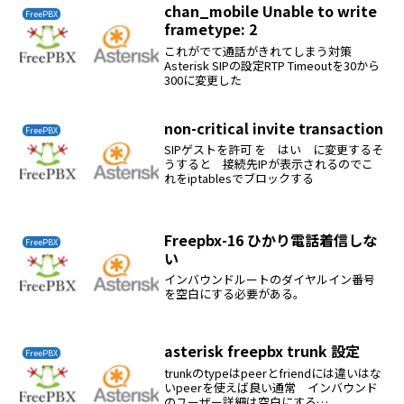
→setting管理者が予約アプリケーション
chan_mobile Unable to write
FreePBX
→モー...
frametype: 2
これがでて通話がきれてしまう対策
Asterisk SIPの設定RTP Timeoutを30から
300に変更した
non-critical invite transaction
FreePBX
SIPゲストを許可 を はい に変更するそ
うすると 接続先IPが表示されるのでこ
れをiptablesでブロックする
Freepbx-16 ひかり電話着信しな
FreePBX
い
インバウンドルートのダイヤルイン番号
を空白にする必要がある。
asterisk freepbx trunk 設定
FreePBX
trunkのtypeはpeerとfriendには違いはな
いpeerを使えば良い通常 インバウンド
のユーザー詳細は空白にする