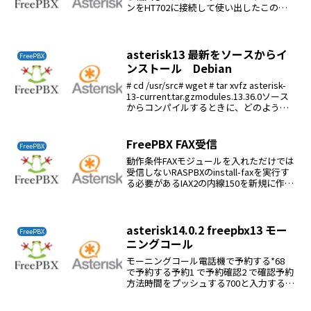
ンをHT702に接続して使い出したこのコ
ードレスホンの利点は充電池が普通のニ
ッケル水素が使えることであるところが
午前2時頃に電話が切っても切っても鳴
る、やかましい以前、...
asterisk13 最新をソースからイ
FreePBX
ンストール Debian
# cd /usr/src# wget # tar xvfz asterisk-
13-current.tar.gzmodules.13.36.0ソース
からコンパイルするときに、どのような
パッケージが事前に必要なのかは、慣れ
ている人でも結構解...
FreePBX FAX受信
FreePBX
動作条件FAXモジュールを入れただけでは
受信しないRASPBXのinstall-faxを実行す
る必要があるIAX2の内線150を新規に作る
Secret:はinstall-faxで生成されたものを
使うExtension type: IAX2U...
asterisk14.0.2 freepbx13 モー
FreePBX
ニングコール
モーニングコール電話機で予約する*68
で予約する予約1 で予約確認2 で確認予約
方法時間をプッシュする700と入力すると
午前か午後か聞いてくるシステム設定ア
プリケーション→モーニングコール