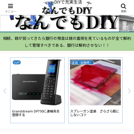
メニュー
検索
相続、親が弱ってきたら銀行の預金は親の面倒を見ているものが全て解約
して管理すべきである、銀行は解約させない！！
VoIP
塗装（自動車）
ム
ムー
経
い
ン
Grandstream DP750に連絡先を
スプレーガン塗装 ざらざら肌に
登録する
しないコツ