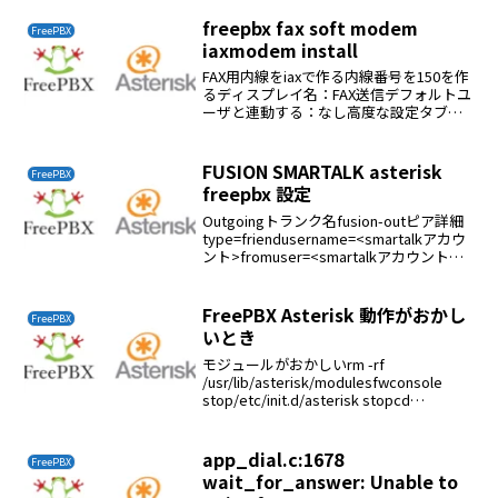
拡張子slnファイルができる。このファイ
ルをIVRに登録すればOKカスタム内線...
freepbx fax soft modem
FreePBX
iaxmodem install
FAX用内線をiaxで作る内線番号を150を作
るディスプレイ名：FAX送信デフォルトユ
ーザと連動する：なし高度な設定タブ内
transfer：はいcontext：from-
internalhost:127.0.0.1type:frendpor...
FUSION SMARTALK asterisk
FreePBX
freepbx 設定
Outgoingトランク名fusion-outピア詳細
type=friendusername=<smartalkアカウ
ント>fromuser=<smartalkアカウント
>secret=<パスワード
>host=smart.0038.netf...
FreePBX Asterisk 動作がおかし
FreePBX
いとき
モジュールがおかしいrm -rf
/usr/lib/asterisk/modulesfwconsole
stop/etc/init.d/asterisk stopcd
/usr/src/<asterisk>makemake install
app_dial.c:1678
FreePBX
wait_for_answer: Unable to