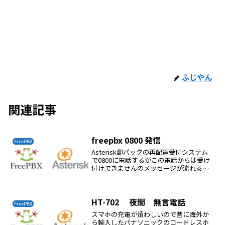
ふじやん
関連記事
freepbx 0800 発信
FreePBX
Asterisk郵パックの再配達受付システム
で0800に電話するがこの電話からは受け
付けできませんのメッセージが流れるお
かしいのでNTTに光電話が0800に発信で
きるか確認すると、できるようだそうす
ると携帯電話網で発信しているようだ
aste...
HT-702 夜間 無言電話
FreePBX
スマホの充電が煩わしいので昔に海外か
ら輸入したパナソニックのコードレスホ