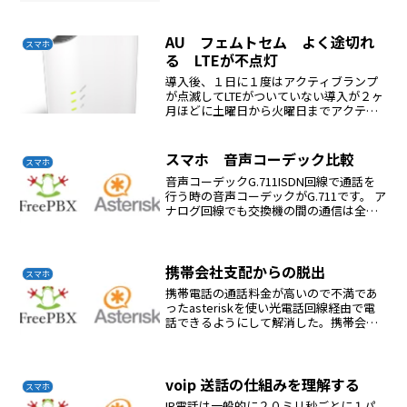
AU フェムトセム よく途切れ
スマホ
る LTEが不点灯
導入後、１日に１度はアクティブランプ
が点滅してLTEがついていない導入が２ヶ
月ほどに土曜日から火曜日までアクティ
ブランプが点滅状態EO光のサポートとや
りとりLANケーブルを交換でなおっただ
が翌日また点滅今度はルーターのサポー
スマホ 音声コーデック比較
スマホ
トに連絡基本設定...
音声コーデックG.711ISDN回線で通話を
行う時の音声コーデックがG.711です。 ア
ナログ回線でも交換機の間の通信は全て
デジタル化されており，そこで使われて
いるのがG.711です。 「G.711 = 従来の電
話音声」と考えて間違いありま...
携帯会社支配からの脱出
スマホ
携帯電話の通話料金が高いので不満であ
ったasteriskを使い光電話回線経由で電
話できるようにして解消した。携帯会社
に待受だけの電話番号に料金を払うのが
いやsmarttalkの０５０番号を利用すれば
無料であるwifi待受時にプッシュ通知が
受...
voip 送話の仕組みを理解する
スマホ
IP電話は一般的に２０ミリ秒ごとに１パ