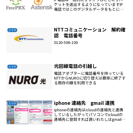
ケットを送出するようになっていますIP
電話ではこのデジタルデータをもとにし
RTPパケットを構成（音声をIPパケット
化）して、IPネットワークに音声を送出
していくことになります。なお、遅延防
止のために一般...
NTTコミュニケーション 解約確
スマホ
認 電話番号
0120-506-100
光回線電話の引越し
スマホ
電話アダプターに電話番号を持っている
NTTからNUROに切り替えは簡単に終了す
る既存の線を利用できる
iphone 連絡先 gmail 連携
スマホ
iphoneの連絡先はicloudの連絡先と連携
しているしたがってパソコンでicloudの
連絡先に登録すれば良いわたしはgmailの
連絡先で管理してきたのでgmailからもっ
ていけばOKやり方gmailの連絡先を表示