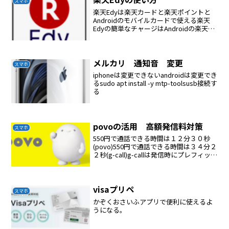
スマホ
楽天Edyは楽天カードと楽天ポイントと
Androidのモバイルカードで使える楽天
Edyの簡単なチャージはAndroidの楽天
Edyアプリでできるカードに情報が保存さ
れるオートチャージは使わないほうが良
い
メルカリ 通知音 変更
スマホ
iphoneは変更できないandroidは変更でき
るsudo apt install -y mtp-toolsusb接続す
る
povoの活用 高額発信料対策
スマホ
550円で通話できる時間は１２分３０秒
(povo)550円で通話できる時間は３４分２
２秒(g-call)g-callは発信時にプレフィック
ス番号を付加して発信しているだけであ
るquick電話帳を使えばプレフィックス番
号を付加して発信してくれ...
visaプリペ
スマホ
かぞくおさいふアプリで便利に使えるよ
うになる。