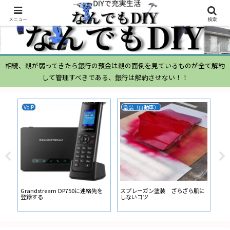
メニュー
検索
相続、親が弱ってきたら銀行の預金は親の面倒を見ているものが全て解約
して管理すべきである、銀行は解約させない！！
VoIP
塗装（自動車）
ム
ムー
経
い
ン
Grandstream DP750に連絡先を
スプレーガン塗装 ざらざら肌に
登録する
しないコツ