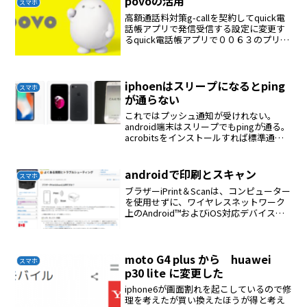
povoの活用
スマホ
高額通話料対策g-callを契約してquick電
話帳アプリで発信受信する設定に変更す
るquick電話帳アプリで００６３のプリフ
ィックスを設定する１０分間かけ放題が
７７０円povoで使うとg-callが一番安い
iphoenはスリープになるとping
スマホ
が通らない
これではプッシュ通知が受けれない。
android端末はスリープでもpingが通る。
acrobitsをインストールすれば標準通知
の場合はpingは通る。プッシュ通知にす
るとpingを☓
androidで印刷とスキャン
スマホ
ブラザーiPrint＆Scanは、コンピューター
を使用せずに、ワイヤレスネットワーク
上のAndroid™およびiOS対応デバイス
（iPhone、iPad、iPod touchなど）から
印刷および/またはスキャンできる無料の
アプリケーションで...
moto G4 plus から huawei
スマホ
p30 lite に変更した
iphone6が画面割れを起こしているので修
理を考えたが買い換えたほうが得と考え