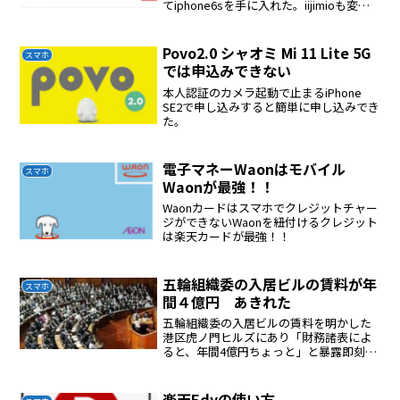
てiphone6sを手に入れた。iijimioも変え
たほうが良いと考えて検討した結果
Ymobileが良いことがわかった。妻のスマ
ホがmicro sd simであ...
Povo2.0 シャオミ Mi 11 Lite 5G
スマホ
では申込みできない
本人認証のカメラ起動で止まるiPhone
SE2で申し込みすると簡単に申し込みでき
た。
電子マネーWaonはモバイル
スマホ
Waonが最強！！
Waonカードはスマホでクレジットチャー
ジができないWaonを紐付けるクレジット
は楽天カードが最強！！
五輪組織委の入居ビルの賃料が年
スマホ
間４億円 あきれた
五輪組織委の入居ビルの賃料を明かした
港区虎ノ門ヒルズにあり「財務諸表によ
ると、年間4億円ちょっと」と暴露即刻、
五輪組織員幹部はクビ
楽天Edyの使い方