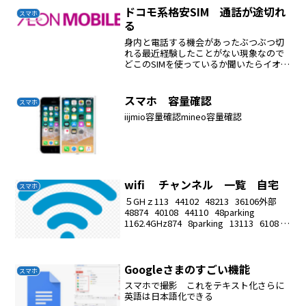
も無料の電話ができる。
ドコモ系格安SIM 通話が途切れ
スマホ
る
身内と電話する機会があったぶつぶつ切
れる最近経験したことがない現象なので
どこのSIMを使っているか聞いたらイオン
モバイル私はUQ格安SIMは通話品質に問
題がある
スマホ 容量確認
スマホ
iijmio容量確認mineo容量確認
wifi チャンネル 一覧 自宅
スマホ
５GHｚ113 44102 48213 36106外部
48874 40108 44110 48parking
1162.4GHz874 8parking 13113 6108 1
電子レンジに...
Googleさまのすごい機能
スマホ
スマホで撮影 これをテキスト化さらに
英語は日本語化できる