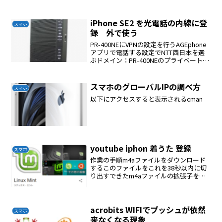
作る。itunesのストアで購入した曲を利
用する着うたにしたい39秒のファイルを
作るaacファイルに変換するできた...
iPhone SE2 を光電話の内線に登
スマホ
録 外で使う
PR-400NEにVPNの設定を行うAGEphone
アプリで電話する設定でNTT西日本を選
ぶドメイン：PR-400NEのプライベートア
ドレス内線設定を行う入れるMACアドレ
スはiphoneの設定→一般のWi-Fiアドレス
の値を入れる
スマホのグローバルIPの調べ方
スマホ
以下にアクセスすると表示されるcman
youtube iphon 着うた 登録
スマホ
作業の手順m4aファイルをダウンロード
するこのファイルをこれを38秒以内に切
り出すできたm4aファイルの拡張子をm4r
に変更する自分のアドレスにこのファイ
ルをメールするWindows iTunesでiphone
に移すダウンロードyoutub...
acrobits WIFIでプッシュが依然
スマホ
来なくなる現象