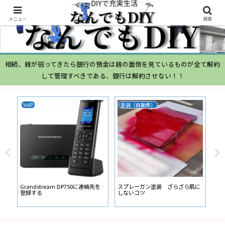
メニュー
検索
相続、親が弱ってきたら銀行の預金は親の面倒を見ているものが全て解約
して管理すべきである、銀行は解約させない！！
VoIP
塗装（自動車）
ム
ムー
経
い
ン
Grandstream DP750に連絡先を
スプレーガン塗装 ざらざら肌に
登録する
しないコツ