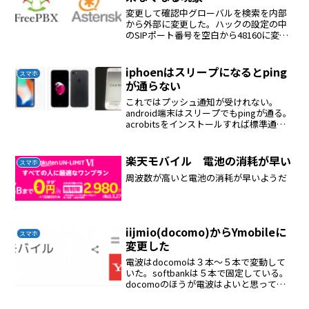
変更して確認中グローバルを検索を内部
から外部に変更した。ハックの設定の中
のSIPポート番号を空白から48160に変更
した。これでポート番号が固定なのでnat
のトラブルはひとつ減る。今のところ順
調
iphoenはスリープになるとping
スマホ
が通らない
これではプッシュ通知が受けれない。
android端末はスリープでもpingが通る。
acrobitsをインストールすれば標準通知
の場合はpingは通る。プッシュ通知にす
るとpingを☓
楽天モバイル 電池の消耗が早い
スマホ
周波数が高いと電池の消耗が早いようだ
iijmio(docomo)からYmobileに
スマホ
変更した
電波はdocomoは３本〜５本で変動して
いた。softbankは５本で固定している。
docomoのほうが電波はよいと思ってい
たが間違っていた。iijmioより700円増え
るが速度がはやい。10分間どこえかけて