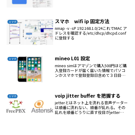
スマホ wifi ip 固定方法
スマホ
nmap -v -sP 192.168.1.0/24これでMAC ア
ドレスを確認する/etc/dhcp/dhcpd.conf
に登録する
mineo L01 設定
スマホ
mineo simはアマゾンで購入500円ほど購
入登録カードが届く届いた情報でパソコ
ンかスマホで登録登録日含めて３日目に
simカードが届いた適合simはマイクロ
simであるL01本体の底面に挿入口がある
金色面を空に向け挿入する192.168...
voip jitter buffer を把握する
スマホ
jetterとはネット上を流れる音声データー
は順番に流れない、順番が乱れる。その
乱れを順番どうりに直す役目がjetter
bufferである。自分のjetterがどの程度な
のか？このサイトで確認できる。