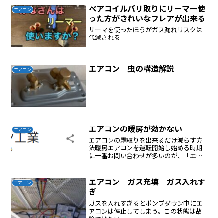
袋と軒下には100mmほどしかないここに
ペアコイルバリ取りにリーマー使
エアコン
穴を開けるしかない...
った方がきれいなフレアが出来る
リーマを使ったほうがガス漏れリスクは
低減される
エアコン 虫の構造解説
エアコン
エアコンの暖房が効かない
エアコン
エアコンの霜取りを出来るだけ減らす方
法暖房エアコンを運転開始し始める時期
に一番お問い合わせが多いのが、「エア
コンが動かない」「エアコンの室外機が
回っていない」「タイマーボタンが点滅
している」など、エアコンの故障と思わ
エアコン ガス充填 ガス入れす
エアコン
れる方からのお問い合わせ...
ぎ
ガスを入れすぎるとポンプダウン中にエ
アコンは停止してしまう。この状態は故