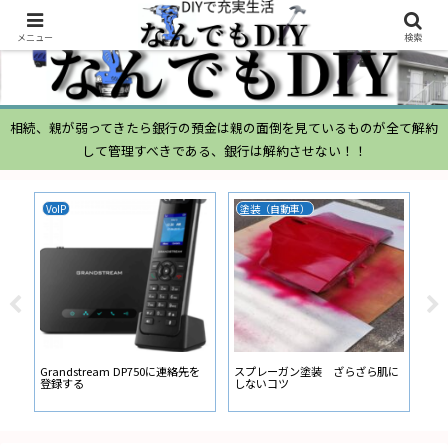
メニュー
検索
相続、親が弱ってきたら銀行の預金は親の面倒を見ているものが全て解約
して管理すべきである、銀行は解約させない！！
VoIP
塗装（自動車）
ム
ムー
経
い
ン
Grandstream DP750に連絡先を
スプレーガン塗装 ざらざら肌に
登録する
しないコツ