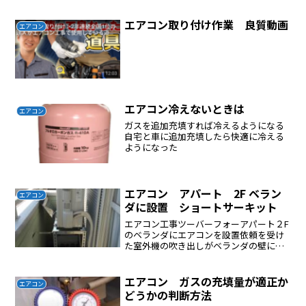
エアコン取り付け作業 良質動画
エアコン
エアコン冷えないときは
エアコン
ガスを追加充填すれば冷えるようになる
自宅と車に追加充填したら快適に冷える
ようになった
エアコン アパート 2F ベラン
エアコン
ダに設置 ショートサーキット
エアコン工事ツーバーフォーアパート２F
のベランダにエアコンを設置依頼を受け
た室外機の吹き出しがベランダの壁にあ
たり吸気が温かい空気を吸ってしまうシ
ョートサーキット現象を起こして冷えな
い冷えがわるい、暖まりがわるい室外機
エアコン ガスの充填量が適正か
エアコン
の設置場所により熱交換...
どうかの判断方法