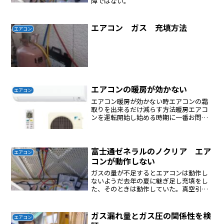
障ではない。
エアコン ガス 充填方法
エアコン
エアコンの暖房が効かない
エアコン
エアコン暖房が効かない時エアコンの霜
取りを出来るだけ減らす方法暖房エアコ
ンを運転開始し始める時期に一番お問い
合わせが多いのが、「エアコンが動かな
い」「エアコンの室外機が回っていな
い」「タイマーボタンが点滅している」
など、エアコンの故障と思わ...
富士通ゼネラルのノクリア エア
エアコン
コンが動作しない
ガスの量が不足するとエアコンは動作し
ないようだ去年の夏に継ぎ足し充填をし
た、そのときは動作していた。真空引き
してガスを充填することにした。運転開
始後５分運転開始後２０分運転開始１時
間後
ガス漏れ量とガス圧の関係性を検
エアコン