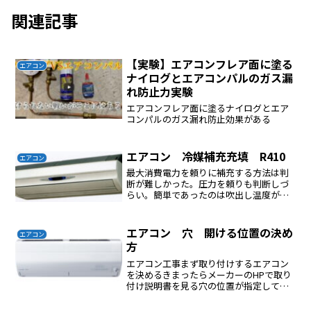
関連記事
【実験】エアコンフレア面に塗る
エアコン
ナイログとエアコンパルのガス漏
れ防止力実験
エアコンフレア面に塗るナイログとエア
コンパルのガス漏れ防止効果がある
エアコン 冷媒補充充填 R410
エアコン
最大消費電力を頼りに補充する方法は判
断が難しかった。圧力を頼りも判断しづ
らい。簡単であったのは吹出し温度が室
温マイナス10℃になるように少しずつ補
充する方法が判断は簡単であった。
エアコン 穴 開ける位置の決め
エアコン
方
エアコン工事まず取り付けするエアコン
を決めるきまったらメーカーのHPで取り
付け説明書を見る穴の位置が指定してあ
るそこにに穴を開ければよいが前に戸袋
があると簡単に開ける穴が決めれない戸