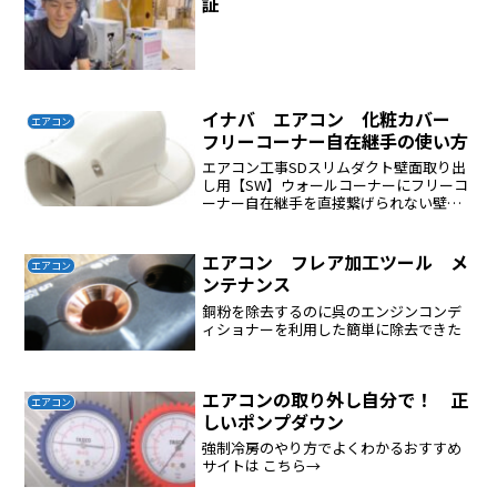
証
イナバ エアコン 化粧カバー
エアコン
フリーコーナー自在継手の使い方
エアコン工事SDスリムダクト壁面取り出
し用【SW】ウォールコーナーにフリーコ
ーナー自在継手を直接繋げられない壁面
取り出し用【SW】ウォールコーナー→配
管化粧カバー【SD】スリムダクトＳＤ→
フリーコーナー自在継手壁面取り出し用
エアコン フレア加工ツール メ
エアコン
【SW】ウォール...
ンテナンス
銅粉を除去するのに呉のエンジンコンデ
ィショナーを利用した簡単に除去できた
エアコンの取り外し自分で！ 正
エアコン
しいポンプダウン
強制冷房のやり方でよくわかるおすすめ
サイトは こちら→