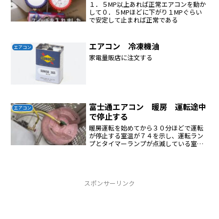
１．５MP以上あれば正常エアコンを動か
して０．５MPほどに下がり１MPぐらい
で安定して止まれば正常である
エアコン 冷凍機油
エアコン
家電量販店に注文する
富士通エアコン 暖房 運転途中
エアコン
で停止する
暖房運転を始めてから３０分ほどで運転
が停止する室温が７４を示し、運転ラン
プとタイマーランプが点滅している室温
が７４度なぜ？これはエラーコードに違
いないと気づいた検索すると７４はガス
不足であるとわかったガスを補充充填す
ることにしたサービスポー...
スポンサーリンク