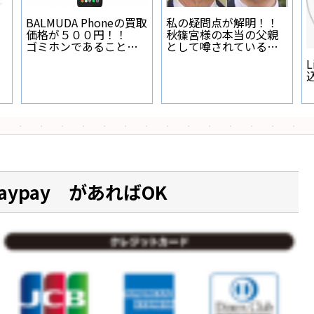
BALMUDA Phoneの買取
私の疑問点が解明！！
価格が５００円！！
秋篠宮様の本当の父親
ゴミホンであることが
として噂されている人
証明された
物とは？
L
aypay があればOK