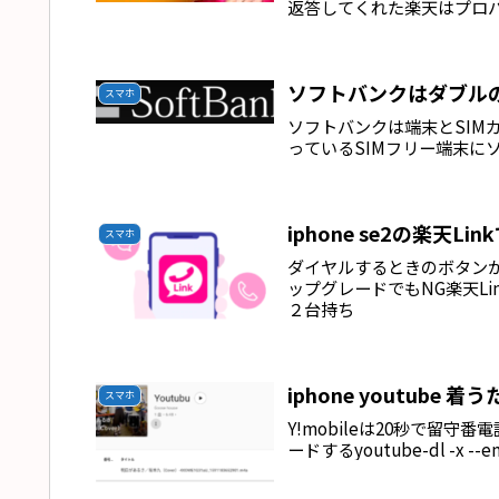
返答してくれた楽天はプロ
ソフトバンクはダブルの
スマホ
ソフトバンクは端末とSI
っているSIMフリー端末に
iphone se2の楽天
スマホ
ダイヤルするときのボタン
ップグレードでもNG楽天Lin
２台持ち
iphone youtube 
スマホ
Y!mobileは20秒で留守番
ードするyoutube-dl -x --embe