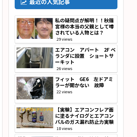
最近の人気記事
私の疑問点が解明！！秋篠
宮様の本当の父親として噂
されている人物とは？
29 views
エアコン アパート 2F ベ
ランダに設置 ショートサ
ーキット
26 views
フィット GE6 左ドアミ
ラーが開かない 故障
22 views
【実験】エアコンフレア面
に塗るナイログとエアコン
パルのガス漏れ防止力実験
18 views