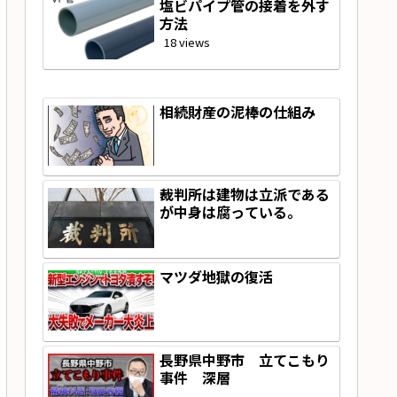
塩ビパイプ管の接着を外す
方法
18 views
相続財産の泥棒の仕組み
裁判所は建物は立派である
が中身は腐っている。
マツダ地獄の復活
長野県中野市 立てこもり
事件 深層