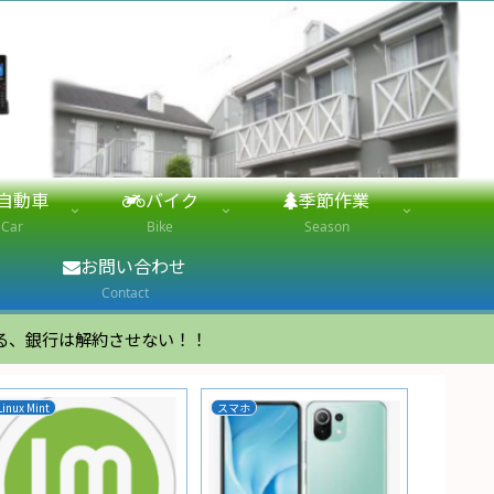
自動車
バイク
季節作業
Car
Bike
Season
お問い合わせ
Contact
る、銀行は解約させない！！
Linux Mint
スマホ
家電