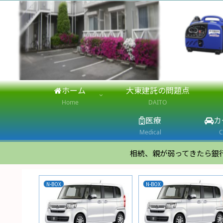
ホーム
大東建託の問題点
Home
DAITO
医療
カ
Medical
C
相続、親が弱ってきたら銀
N-BOX
N-BOX