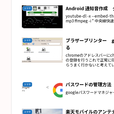
Android 通知音作成
スマホ
youtube-dl -x --embed-th
mp3 ffmpeg -i " 中央線快速
ブラザープリンター g
スマホ
る
chromeのアドレスバーにch
の登録を行うこれで正常に
らうまく行かないと考えて
パスワードの管理方法
スマホ
googleパスワードマネジ
楽天モバイルのアンテ
スマホ