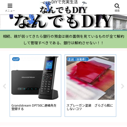
メニュー
検索
相続、親が弱ってきたら銀行の預金は親の面倒を見ているものが全て解約
して管理すべきである、銀行は解約させない！！
VoIP
塗装（自動車）
ム
ムー
経
い
ン
Grandstream DP750に連絡先を
スプレーガン塗装 ざらざら肌に
登録する
しないコツ