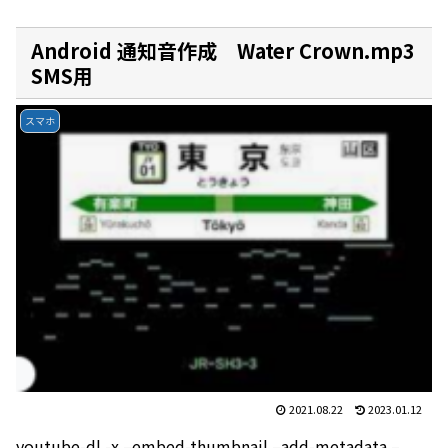
Android 通知音作成 Water Crown.mp3
SMS用
スマホ
2021.08.22
2023.01.12
youtube-dl -x –embed-thumbnail –add-metadata –