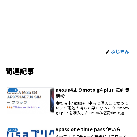
ふじやん
関連記事
nexus4よりmoto g4 plus に引き
スマホ
継ぐ
妻の端末nexus4 中古で購入して使って
いたが電池の持ちが悪くなったのでmoto
g4 plusを購入したiijmioの格安simで運用
しているmoto g4 plusを選んだ理由はデ
ザイン、性能、価格のバランスがよいの
でこれにした引き継...
vpass one time pass 使い方
スマホ
Visaプリペにチャージ最後にパスワード