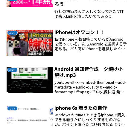
ろう
各社の株価楽天は苦しくなってきたNTT
は楽天Linkを潰したいのであろう
iPhoneはオワコン！！
スマホ
私はiPhoneを数台持っているがAndroid
を使っている。次もAndroidを選択する予
定ある。バカ高いiPhoneを選択したくな
い。iPhoneは性能と価格が釣り合ってい
ない。
Android 通知音作成 夕焼け小
スマホ
焼け.mp3
youtube-dl -x --embed-thumbnail --add-
metadata --audio-quality 0 --audio-
format mp3 ffmpeg -i " 中央線快速 発車
メロディ _ JR Chuo L...
iphone 6s 着うたの自作
スマホ
Windowsのitunesでできるiphoneで購入
できる着うたにしっくりするものがな
い。ポイント着うたは39秒内なるように
作る。itunesのストアで購入した曲を利
用する着うたにしたい39秒のファイルを