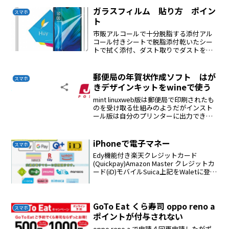
作るaacファイルに変換するできた...
ガラスフィルム 貼り方 ポイン
スマホ
ト
市販アルコールで十分脱脂する添付アル
コール付きシートで脱脂添付乾いたシー
トで拭く添付、ダスト取りでダストを取
る２人で作業する２人で短辺を持ち貼り
付ける
郵便局の年賀状作成ソフト はが
スマホ
きデザインキットをwineで使う
mint linuxweb版は郵便局で印刷されたも
のを受け取る仕組みのようだがインスト
ール版は自分のプリンターに出力できる
linux版のadobe air は現在サポートされて
いないしかたないのでwineでやってみた
chromeはうまくいか...
iPhoneで電子マネー
スマホ
Edy機能付き楽天クレジットカード
(Quickpay)Amazon Master クレジットカ
ード(iD)モバイルSuica上記をWaletに登録
して使う基本タッチ決済で済む
GoTo Eat くら寿司 oppo reno a
スマホ
ポイントが付与されない
oppo reno a で申請４回再申請したがポ