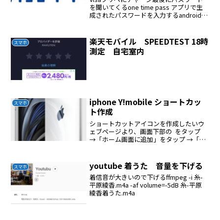
を聞いてくるone time pass アプリで生
成されたパスワードを入力するandroid
版 one time passの終了は戻るボタンで
戻れば終了
楽天モバイル SPEEDTEST 18時
スマホ
測定 自宅室内
iphone Y!mobile ショートカッ
スマホ
ト作成
ショートカットアイコンを作成したいウ
ェブページより、画面下部の をタップ
→「ホーム画面に追加」をタップ →「追
加」をタップで追加することができま
す。
youtube 着うた 音量を下げる
スマホ
着信音が大きいので下げるffmpeg -i 糸-
平原綾香.m4a -af volume=-5dB 糸-平原
綾香着うた.m4a