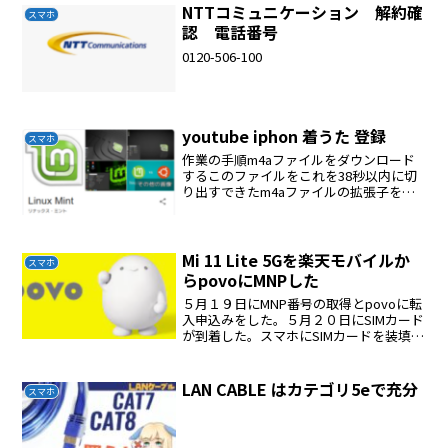
NTTコミュニケーション 解約確
スマホ
認 電話番号
0120-506-100
youtube iphon 着うた 登録
スマホ
作業の手順m4aファイルをダウンロード
するこのファイルをこれを38秒以内に切
り出すできたm4aファイルの拡張子をm4r
に変更する自分のアドレスにこのファイ
ルをメールするWindows iTunesでiphone
に移すダウンロードyoutub...
Mi 11 Lite 5Gを楽天モバイルか
スマホ
らpovoにMNPした
５月１９日にMNP番号の取得とpovoに転
入申込みをした。５月２０日にSIMカード
が到着した。スマホにSIMカードを装填
povoアプリでSIMカードの有効化をす
る。スマホの再起動完了、使えるように
なった。
LAN CABLE はカテゴリ5eで充分
スマホ