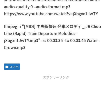
audio-quality 0 –audio-format mp3
https://www.youtube.com/watch?v=jXbgxn1JwTY
ffmpeg -i “[MIDI] 中央線快速 発車メロディ _ JR Chuo
Line (Rapid) Train Departure Melodies-
jXbgxn1JwTY.mp3” -ss 00:03:35 -to 00:03:45 Water-
Crown.mp3
スマホ
スポンサーリンク