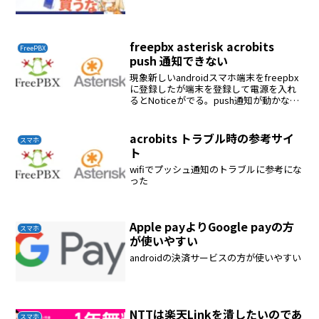
freepbx asterisk acrobits
FreePBX
push 通知できない
現象新しいandroidスマホ端末をfreepbx
に登録したが端末を登録して電源を入れ
るとNoticeがでる。push通知が動かな
い。スリープ状態では電話がつながらな
い。解決の模索他の端末は正常にに動い
ている。なにがおかしいのか？数日、考
acrobits トラブル時の参考サイ
スマホ
え...
ト
wifiでプッシュ通知のトラブルに参考にな
った
Apple payよりGoogle payの方
スマホ
が使いやすい
androidの決済サービスの方が使いやすい
NTTは楽天Linkを潰したいのであ
スマホ