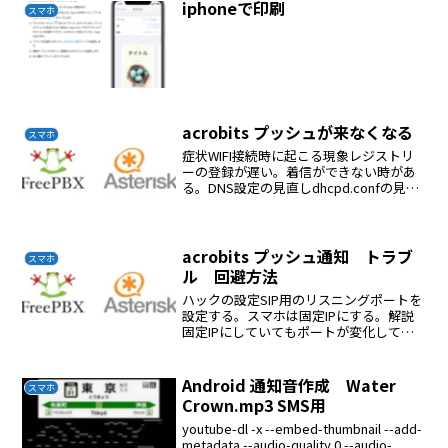
iphoneで印刷
スマホ
acrobits プッシュが来なくなる
スマホ
症状WIFI接続時に起こる現象レジストリ
ーの登録が遅い。着信ができない時があ
る。DNS設定の見直しdhcpd.confの見直
しdnsmasqの見直し解決natの設定でキー
プアライブをoffにしていた。これが多分
原因だろう。固定IPにしている...
acrobits プッシュ通知 トラブ
スマホ
ル 回避方法
ハックの設定SIP用のリスニングポートを
設定する。スマホは固定IPにする。解説
固定IPにしていてもポートが変化してト
ラブルになる。なのでポートも固定すれ
ばドラブルを避けられる。
Android 通知音作成 Water
スマホ
Crown.mp3 SMS用
youtube-dl -x --embed-thumbnail --add-
metadata --audio-quality 0 --audio-