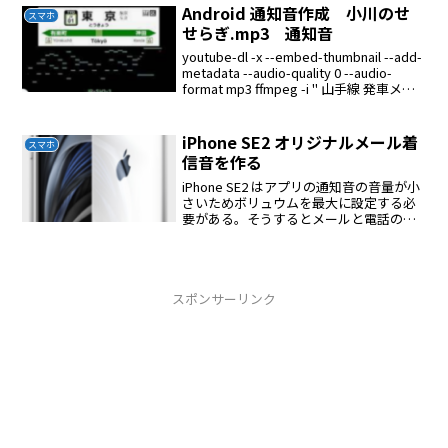
Android 通知音作成 小川のせ
スマホ
せらぎ.mp3 通知音
youtube-dl -x --embed-thumbnail --add-
metadata --audio-quality 0 --audio-
format mp3 ffmpeg -i " 山手線 発車メロ
ディ _ JR Yamanote...
iPhone SE2 オリジナルメール着
スマホ
信音を作る
iPhone SE2 はアプリの通知音の音量が小
さいためボリュウムを最大に設定する必
要がある。そうするとメールと電話の着
信音が耳障りになるので音量を小さくし
たファイルを作る必要がある。ダウンロ
ードyoutube-dl -x --embed-...
スポンサーリンク