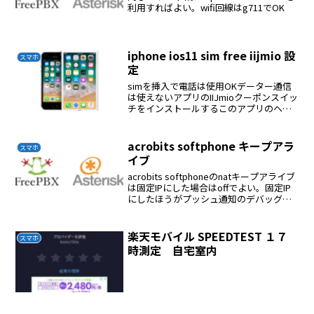
利用すればよい。wifi回線はg711でOK
iphone ios11 sim free iijmio 設
スマホ
定
simを挿入で電話は使用OKデーター通信
は使えないアプリのIIJmioクーポンスイッ
チをインストールするこのアプリのヘル
プをクリックするとプロファイルのイン
ストールが現れるこれをインストールす
ればデーター通信が出来るようになる
acrobits softphone キープアラ
スマホ
イブ
acrobits softphoneのnatキープアライブ
は固定IPにした場合はoffでよい。固定IP
にしたほうがプッシュ通知のデバッグ要
因はひとつへる。
楽天モバイル SPEEDTEST １７
スマホ
時測定 自宅室内