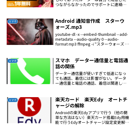
つながらなかったのでサポートに連絡し
た、電話で簡単に繋がったパスワードが
違っていますと返答してくれた楽天はプ
ロバイダー契約は必要ない
Android 通知音作成 スターウ
スマホ
ォーズ.mp3
youtube-dl -x --embed-thumbnail --add-
metadata --audio-quality 0 --audio-
format mp3 ffmpeg -i "スターウォーズ メ
インテーマ曲 フル-vnyZ7w...
スマホ データー通信量と電話通
スマホ
話の関係
データー通信量が使いすぎて低速になっ
ても通話、着信には影響がない。データ
ー通信量と電話の通話、着信は関連しな
い。
楽天カード 楽天Edy オートチ
スマホ
ャージの解除
Androidの楽天Edyアプリで行う（他の簡
単な方法はない）楽天カード搭載Edy用機
能で行うEdyオートチャージ設定変更解除
Edyオートチャージの解除解除する楽天カ
ードをかざす