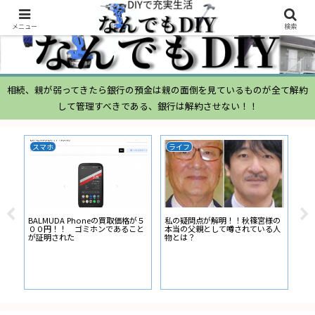
メニュー
検索
相続、親が弱ってきたら銀行の預金は親の面倒を見ているものが全て解約
して管理すべきである、銀行は解約させない！！
Linux Mint
スマホ
家
の
人
Re
い
Libreoffice ラベル差し込み印刷手
Xiaomi mi 11 lite 5G NFC決済で
順
きない