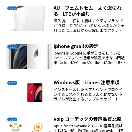
iphoneのプロファイルをサファリでダウ
ンロードする。設定→一般→プロ...
AU フェムトセム よく途切れ
スマホ
る LTEが不点灯
導入後、１日に１度はアクティブランプ
が点滅してLTEがついていない導入が２ヶ
月ほどに土曜日から火曜日までアクティ
ブランプが点滅状態EO光のサポートとや
りとりLANケーブルを交換でなおっただ
が翌日また点滅今度はルーターのサポー
iphone gmailの設定
スマホ
トに連絡基本設定...
iphoneはGoogleに嫌がらせをしている
Gmailはプッシュ通知が設定できない回避
策はicloudかYahooかoutlookにGmailを転
送するGmailの通知音はなしに設定する
Windows版 itunes 注意事項
スマホ
インストールしたらアカウントでログイ
ンするこれを忘れるとうまく動かないト
ラブルが発生するアップルのサポートは
頼りにならない私はitunesにiphone SE
2020を繋いだらiphoneが立ち上がらなく
なった。アップルのサポートに連絡し...
voip コーデックの音声品質比較
スマホ
opusのnarrowbandとg711の音声品質は
同じ3G、4G回線でopusのnarrowbandを