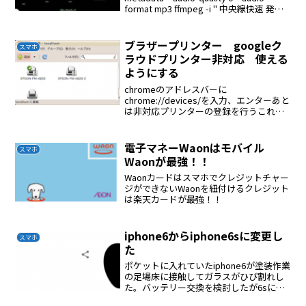
format mp3 ffmpeg -i " 中央線快速 発車
メロディ _ JR Chuo L...
ブラザープリンター googleク
スマホ
ラウドプリンター非対応 使える
ようにする
chromeのアドレスバーに
chrome://devices/を入力、エンターあと
は非対応プリンターの登録を行うこれで
正常に印刷できたできない場合はネット
ワークの設定が間違っていたらうまく行
かないと考えている
電子マネーWaonはモバイル
スマホ
Waonが最強！！
Waonカードはスマホでクレジットチャー
ジができないWaonを紐付けるクレジット
は楽天カードが最強！！
iphone6からiphone6sに変更し
スマホ
た
ポケットに入れていたiphone6が塗装作業
の足場床に接触してガラスがひび割れし
た。バッテリー交換を検討したが6sに変
えることにした。iijmioの設定iijmioから