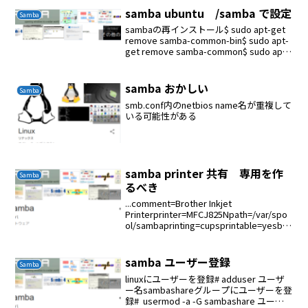
samba ubuntu /samba で設定
Samba
sambaの再インストール$ sudo apt-get
remove samba-common-bin$ sudo apt-
get remove samba-common$ sudo apt-
get remove samba$ sudo a...
samba おかしい
Samba
smb.conf内のnetbios name名が重複して
いる可能性がある
samba printer 共有 専用を作
Samba
るべき
...comment=Brother Inkjet
Printerprinter=MFCJ825Npath=/var/spo
ol/sambaprinting=cupsprintable=yesbro
wseable = yesprinter ...
samba ユーザー登録
Samba
linuxにユーザーを登録# adduser ユーザ
ー名sambashareグループにユーザーを登
録# usermod -a -G sambashare ユーザ