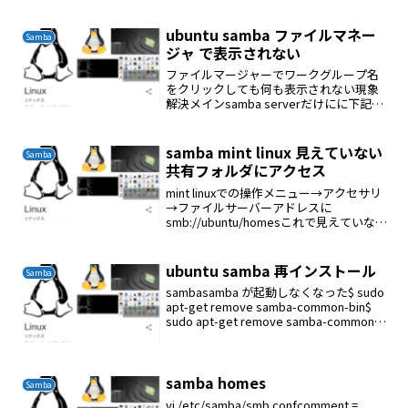
を管理するために、Windows Serverに設
けられた機能のことです。Active
Directoryはデ...
ubuntu samba ファイルマネー
Samba
ジャ で表示されない
ファイルマージャーでワークグループ名
をクリックしても何も表示されない現象
解決メインsamba serverだけにに下記を
適用するvi /etc/samba/smb.confglobal
セクションに下記を追記するos level = 64
samba mint linux 見えていない
Samba
共有フォルダにアクセス
mint linuxでの操作メニュー→アクセサリ
→ファイルサーバーアドレスに
smb://ubuntu/homesこれで見えていない
共有フォルダにアクセスできる
ubuntu samba 再インストール
Samba
sambasamba が起動しなくなった$ sudo
apt-get remove samba-common-bin$
sudo apt-get remove samba-common$
sudo apt-get remove samba$...
samba homes
Samba
vi /etc/samba/smb.confcomment =