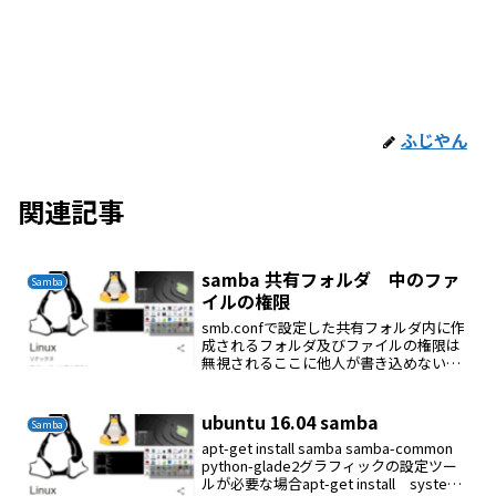
ふじやん
関連記事
samba 共有フォルダ 中のファ
Samba
イルの権限
smb.confで設定した共有フォルダ内に作
成されるフォルダ及びファイルの権限は
無視されるここに他人が書き込めない権
限になっていても他人が削除できる
smb.confで設定した共有フォルダの権限
が有効である基本sambaの共有フォルダ
ubuntu 16.04 samba
Samba
の権限は...
apt-get install samba samba-common
python-glade2グラフィックの設定ツー
ルが必要な場合apt-get install system-