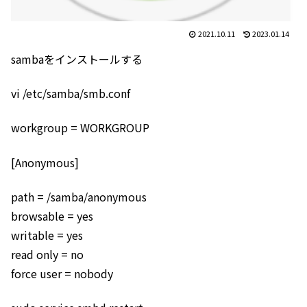
2021.10.11
2023.01.14
sambaをインストールする
vi /etc/samba/smb.conf
workgroup = WORKGROUP
[Anonymous]
path = /samba/anonymous
browsable = yes
writable = yes
read only = no
force user = nobody