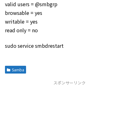
valid users = @smbgrp
browsable = yes
writable = yes
read only = no
sudo service smbdrestart
Samba
スポンサーリンク