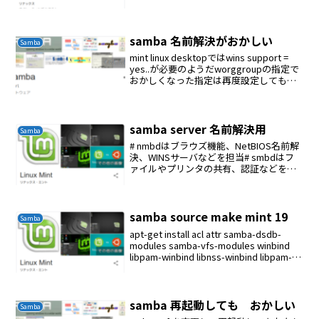
config-samba元のファイルのオーナー、
グループ、パー...
samba 名前解決がおかしい
Samba
mint linux desktopではwins support =
yes..が必要のようだworggroupの指定で
おかしくなった指定は再度設定してもお
かしい新規のworkgroup名を指定してテ
ストしてみる
samba server 名前解決用
Samba
# nmbdはブラウズ機能、NetBIOS名前解
決、WINSサーバなどを担当# smbdはフ
ァイルやプリンタの共有、認証などを担
当#======================= 全体設定
=======================##...
samba source make mint 19
Samba
apt-get install acl attr samba-dsdb-
modules samba-vfs-modules winbind
libpam-winbind libnss-winbind libpam-
krb5 krb5-con...
samba 再起動しても おかしい
Samba