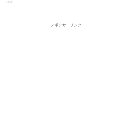
ー名sambaにsambaユーザーを登録#
smbpasswd -a ユーザー...
スポンサーリンク