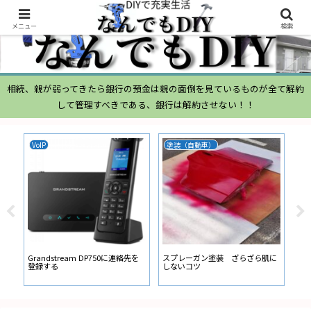
メニュー
検索
相続、親が弱ってきたら銀行の預金は親の面倒を見ているものが全て解約
して管理すべきである、銀行は解約させない！！
VoIP
塗装（自動車）
ム
ムー
経
い
ン
Grandstream DP750に連絡先を
スプレーガン塗装 ざらざら肌に
登録する
しないコツ