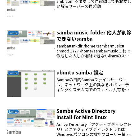
smb.conf を変更して再起動してもおかし
い解決サーバーの再起動
samba music folder 他人が削除
Samba
できないsamba
samba# mkdir /home/samba/music#
chmod 1777 /home/samba/musicこれで
作成した人しか削除できないlinuxのステ
ッキービットをたてると他人が削除でき
ない# vi /etc/samba/...
ubuntu samba 設定
Samba
Sambaの目的Sambaファイルサーバー
は、ネットワーク上の異なるオペレーテ
ィングシステム間でのファイル共有を可
能にします。あなたのラップトップから
設定したSambaにアクセスしてWindows
とmacOSユーザーでファイルを共有する
こと...
Samba Active Directory
Samba
install for Mint linux
Active Directory（アクティブディレクト
リ）とはアクティブディレクトリとは
Windowsパソコンの機能やユーザー情報