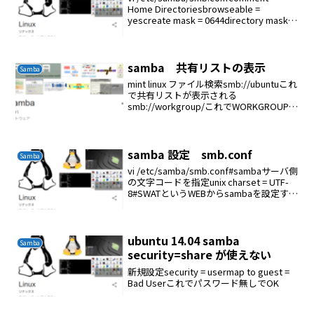
Home Directoriesbrowseable =
yescreate mask = 0644directory mask =
0755valid users = %Sw...
samba 共有リストの表示
Samba
mint linux ファイル検索smb://ubuntuこれ
で共有リストが表示される
smb://workgroup/これでWORKGROUPに
所属するサーバーが表示される
samba 設定 smb.conf
Samba
vi /etc/samba/smb.conf#sambaサーバ側
の文字コードを指定unix charset = UTF-
8#SWATというWEBからsambaを設定する
ツールで表示される文字コードを指定
display charset = U...
ubuntu 14.04 samba
Samba
security=share が使えない
新規設定security = usermap to guest =
Bad Userこれでパスワード無しでOK