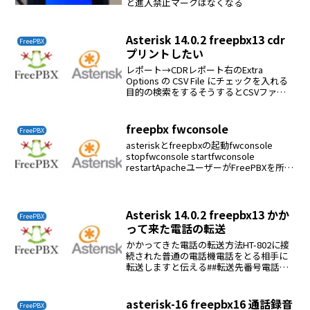
と進入禁止マークはなくなる
Asterisk 14.0.2 freepbx13 cdr
FreePBX
プリントしたい
レポート→CDRレポート右のExtra
Options の CSV File にチェックを入れる
目的の検索をするそうするとCSVファイ
ルがダウンロードされるそれを開くと
open office のcalcが立ち上がり検索結果
が表示されるこれを...
freepbx fwconsole
FreePBX
asteriskとfreepbxの起動fwconsole
stopfwconsole startfwconsole
restartApacheユーザーがFreePBXを所有
する必要があるすべてのファイルとディ
レクトリの所有権が変更されます。...
Asterisk 14.0.2 freepbx13 かか
FreePBX
って来た電話の転送
かかってきた電話の転送方法HT-802に接
続された普通の電話機電話をとる相手に
転送しますと伝える##転送先番号電話を
切る
asterisk-16 freepbx16 通話録音
FreePBX