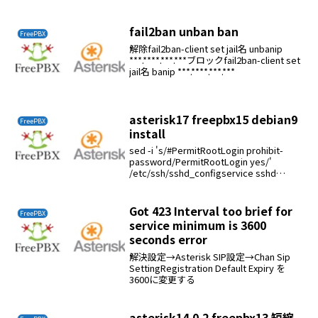
fail2ban unban ban
FreePBX
解除fail2ban-client set jail名 unbanip
***.****.***.***ブロックfail2ban-client set
jail名 banip ***.****.***.***
asterisk17 freepbx15 debian9
FreePBX
install
sed -i 's/#PermitRootLogin prohibit-
password/PermitRootLogin yes/'
/etc/ssh/sshd_configservice sshd
restartapt-get updat...
Got 423 Interval too brief for
FreePBX
service minimum is 3600
seconds error
解決設定→Asterisk SIP設定→Chan Sip
SettingRegistration Default Expiry を
3600に変更する
asterisk14.0.2 freepbx13 短縮