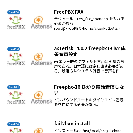
FreePBX FAX
FreePBX
モジュール res_fax_spandsp を入れる
必要がある
root@FreePBX:/home/ckenko25# ls
/usr/lib/asterisk/modules/res_fax*/usr/li
b/asterisk/modul...
asterisk14.0.2 freepbx13 ivr 応
FreePBX
答音声設定
ivrエラー時のデファルト音声は英語の音
声である。日本語に設定し直す必要があ
る。設定方法システム録音で音声を作る
ivrでデファルト音声を変更する設定内容
アナウンス作ったivr応答音声を選択する
ダイレクトダイヤルの許可応答メッセー
Freepbx-16 ひかり電話着信しな
FreePBX
ジが流れてい...
い
インバウンドルートのダイヤルイン番号
を空白にする必要がある。
fail2ban install
FreePBX
インストールcd /usr/local/srcgit clone