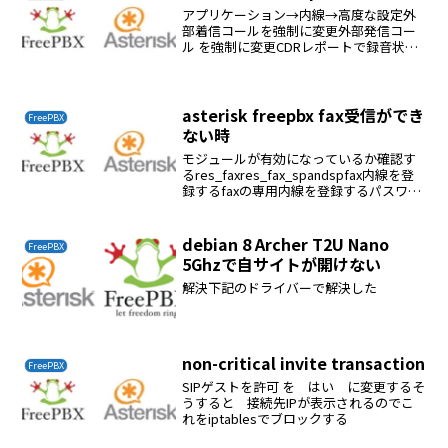
アプリケーション→内線→高度な設定外
部着信コールを強制に変更外部発信コー
ル を強制に変更CDRレポートで録音状態
は確認できる
asterisk freepbx fax受信ができ
FreePBX
ない時
モジュールが有効になっているか確認す
るres_faxres_fax_spandspfax内線を登
録するfaxの専用内線を登録するパスワー
ドはいじる必要はない着信ルートを設定
する接続→インバウンドルート→着信DID
を選択FAXタブ→Fax検知...
debian 8 Archer T2U Nano
FreePBX
5Ghzで自サイトが開けない
解決下記のドライバーで解決した
non-critical invite transaction
FreePBX
SIPゲストを許可 を はい に変更するそ
うすると 接続先IPが表示されるのでこ
れをiptablesでブロックする