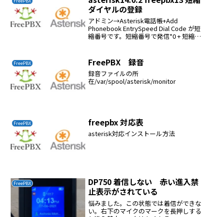
FreePBX
ダイヤルの登録
アドミン→Asterisk電話帳+Add
Phonebook EntrySpeed Dial Code が短
縮番号です。短縮番号で発信*0 + 短縮番
号携帯番号は覚えられないので短縮を登
録すれば便利
FreePBX 録音
FreePBX
録音ファイルの所
在/var/spool/asterisk/monitor
freepbx 対応表
FreePBX
asterisk対応インストール方法
DP750 着信しない 赤い進入禁
FreePBX
止表示がされている
悩みました。この状態では着信ができな
い。右下のマイクのマークを長押しする