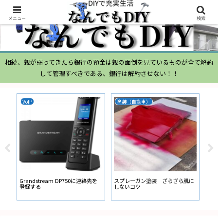
メニュー
検索
相続、親が弱ってきたら銀行の預金は親の面倒を見ているものが全て解約
して管理すべきである、銀行は解約させない！！
VoIP
塗装（自動車）
ム
ムー
経
い
ン
Grandstream DP750に連絡先を
スプレーガン塗装 ざらざら肌に
登録する
しないコツ