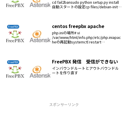
cd fail2bansudo python setup.py install
自動スタートの設定cp files/debian-initd
/etc/init.d/fail2...
centos freepbx apache
FreePBX
php.iniの場所# vi
/var/www/html/info.php/etc/php.iniapac
heの再起動systemctl restart
httpd.service
FreePBX 発信 受信ができない
FreePBX
インバウンドルートとアウトバウンドル
ートを作り直す
スポンサーリンク