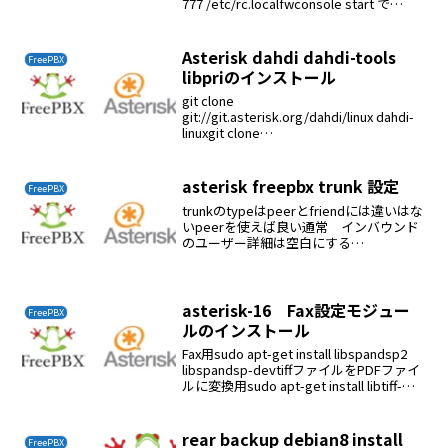
777 /etc/rc.localfwconsole start で
asteriskも起動するrebootでfreepbxas...
Asterisk dahdi dahdi-tools
FreePBX
libpriのインストール
git clone
git://git.asterisk.org/dahdi/linux dahdi-
linuxgit clone
git://git.asterisk.org/dahdi/tools dahdi-
toolssvn chec...
asterisk freepbx trunk 設定
FreePBX
trunkのtypeはpeerとfriendには違いはな
いpeerを使えば良い通常 インバウンド
のユーザー詳細は空白にする
dtmfmode=auto autoを使うのが正解
asterisk-16 Fax設定モジュー
FreePBX
ルのインストール
Fax用sudo apt-get install libspandsp2
libspandsp-devtiffファイルをPDFファイ
ルに変換用sudo apt-get install libtiff-
toolsasteriskコンパイルRe...
rear backup debian8 install
FreePBX