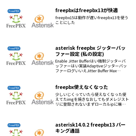
freepbxはfreepbx13が快適
FreePBX
freepbx15は動作が遅いfreepbx13を使う
ことにした
asterisk freepbx ジッターバッ
FreePBX
ファー設定 (私の設定)
Enable Jitter Bufferはい強制ジッターバ
ッファーはい実装Adaptiveジッターバッ
ファーログいいえJitter Buffer Max
Size200Jitter Buffer Resync
Threshold1000
freepbx使えなくなった
FreePBX
少しいじくっていたら使えなくなった使
えてたimgを焼きなおしてもダメレジスト
リに登録されないまずローカルipに端末
を設定しなおして接続できるか確認する
接続できて使えるようであれば外部ipに
接続されていない可能性がある外部ipに
ping した...
asterisk14.0.2 freepbx13 パー
FreePBX
キング通話