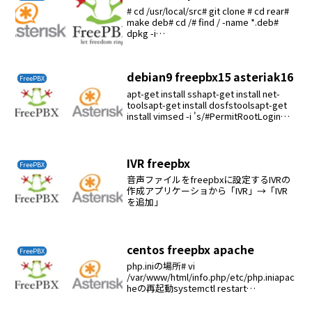
# cd /usr/local/src# git clone # cd rear#
make deb# cd /# find / -name *.deb#
dpkg -i
/usr/local/src/rear/dist/rear_2.5-...
debian9 freepbx15 asteriak16
FreePBX
apt-get install sshapt-get install net-
toolsapt-get install dosfstoolsapt-get
install vimsed -i 's/#PermitRootLogin
proh...
IVR freepbx
FreePBX
音声ファイルをfreepbxに設定するIVRの
作成アプリケーショから「IVR」→「IVR
を追加」
centos freepbx apache
FreePBX
php.iniの場所# vi
/var/www/html/info.php/etc/php.iniapac
heの再起動systemctl restart
httpd.service