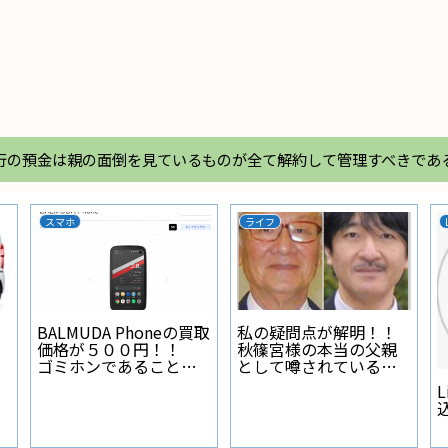
行の預金は親の面倒を見ているものが全て解約して管理すべきであ
スマホ
ライフ
BALMUDA Phoneの買取
私の疑問点が解明！！
価格が５００円！！
秋篠宮様の本当の父親
ゴミホンであることが
として噂されている人
証明された
物とは？
L