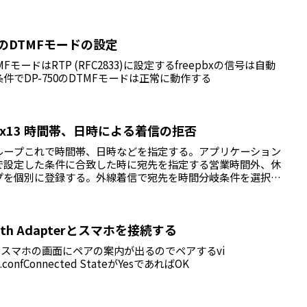
750のDTMFモードの設定
のDTMFモードはRTP (RFC2833)に設定するfreepbxの信号は自動
条件でDP-750のDTMFモードは正常に動作する
 freepbx13 時間帯、日時による着信の拒否
ループこれで時間帯、日時などを指定する。アプリケーション
で設定した条件に合致した時に宛先を指定する営業時間外、休
プを個別に登録する。外線着信で宛先を時間分岐条件を選択
tooth Adapterとスマホを接続する
72:EFこれでスマホの画面にペアの案内が出るのでペアするvi
ile.confConnected StateがYesであればOK