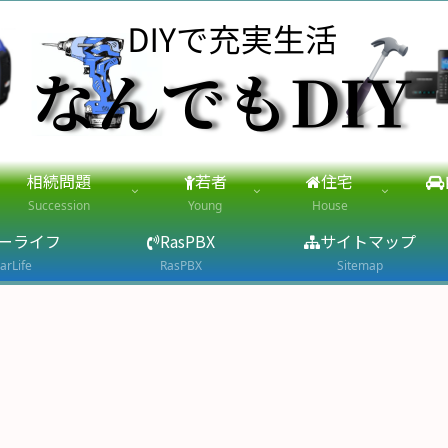
相続問題
若者
住宅
Succession
Young
House
ーライフ
RasPBX
サイトマップ
arLife
RasPBX
Sitemap