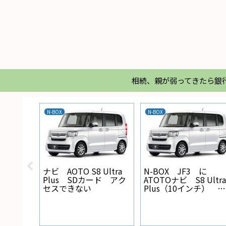
相続、親が弱ってきたら銀
N-BOX
N-BOX
X バック
ナビ AOTO S8 Ultra
N-BOX JF3 に
線の設
Plus SDカード アク
ATOTOナビ S8 Ultra
セスできない
Plus（10インチ） を
取り付けた