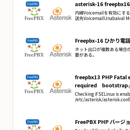
asterisk-16 freepbx
FreePBX
内線Voicemailを有効
送先VoicemailUnabai
Freepbx-16 ひか
FreePBX
ネット出口が複数ある場合
要がある。
freepbx13 PHP Fatal e
FreePBX
required bootstrap
Checking if SELinux is ena
/etc/asterisk/asterisk.conf.
FreePBX PHP バー
FreePBX