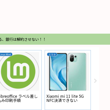
る、銀行は解約させない！！
Linux Mint
スマホ
家電
Regza
が点灯
ibreoffice ラベル差し
Xiaomi mi 11 lite 5G
込み印刷手順
NFC決済できない