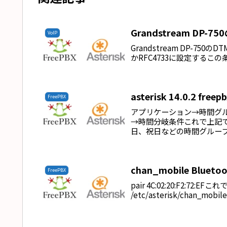
Grandstream DP-
VoIP
Grandstream DP-750
かRFC4733に設定するこの
asterisk 14.0.2
FreePBX
アプリケーション→時間グ
→時間分岐条件これで上記
日、祝日などの時間グルー
す...
chan_mobile Blue
FreePBX
pair 4C:02:20:F2:
/etc/asterisk/chan_mob