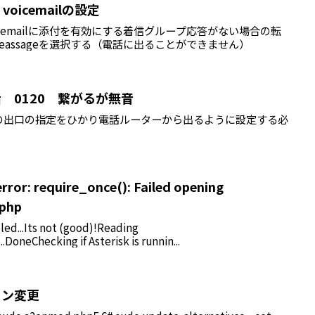
16 voicemailの設定
にするemailに添付を有効にする着信グループ応答がない場合の転
val Meassageを選択する（電話に出ることができません）
り電話 0120 繋がるが無音
の出口の指定をひかり電話ルーターから出るように設定する必
rror: require_once(): Failed opening
.php
bled...Its not (good)!Reading
..DoneChecking if Asterisk is runnin...
ジョン変更