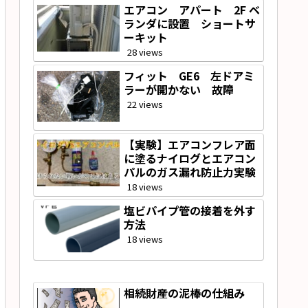
エアコン アパート 2F ベ
ランダに設置 ショートサ
ーキット
28 views
フィット GE6 左ドアミ
ラーが開かない 故障
22 views
【実験】エアコンフレア面
に塗るナイログとエアコン
パルのガス漏れ防止力実験
18 views
塩ビパイプ管の接着を外す
方法
18 views
相続財産の泥棒の仕組み