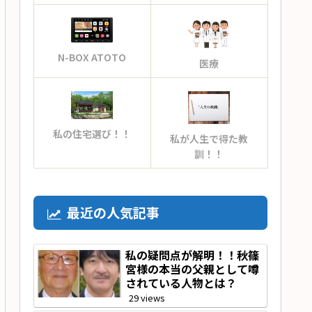
N-BOX ATOTO
医療
私の住宅選び！！
私が人生で得た教
訓！！
最近の人気記事
私の疑問点が解明！！秋篠
宮様の本当の父親として噂
されている人物とは？
29 views