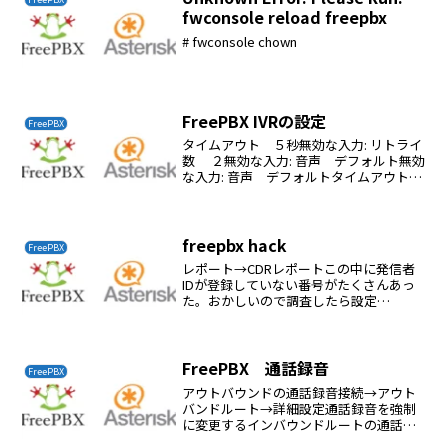
fwconsole reload freepbx
# fwconsole chown
FreePBX IVRの設定
FreePBX
タイムアウト ５秒無効な入力: リトライ
数 ２無効な入力: 音声 デフォルト無効
な入力: 音声 デフォルトタイムアウトリ
トライ数 ０タイムアウト音声 なし
freepbx hack
FreePBX
レポート→CDRレポートこの中に発信者
IDが登録していない番号がたくさんあっ
た。おかしいので調査したら設定
→asterisk sip setting→Chan SIPSIPゲス
トを許可 がはい になっていてアタッ
クを受けていた
FreePBX 通話録音
FreePBX
アウトバウンドの通話録音接続→アウト
バンドルート→詳細設定通話録音を強制
に変更するインバウンドルートの通話録
音接続→インバウンドルート→Other通話