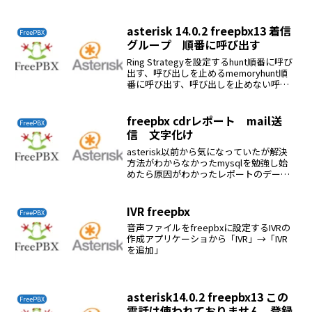
録音を強制に変更する通話録音の確認レ
ポート→CDRレポートで確認する
asterisk 14.0.2 freepbx13 着信
FreePBX
グループ 順番に呼び出す
Ring Strategyを設定するhunt順番に呼び
出す、呼び出しを止めるmemoryhunt順
番に呼び出す、呼び出しを止めない呼び
出し時間 (最大300秒)各電話の個別呼び出
し時間
freepbx cdrレポート mail送
FreePBX
信 文字化け
asterisk以前から気になっていたが解決
方法がわからなかったmysqlを勉強し始
めたら原因がわかったレポートのデータ
ベース asteriskcdrdb の
character_set_database の文字コード
がutf8でないのが原因...
IVR freepbx
FreePBX
音声ファイルをfreepbxに設定するIVRの
作成アプリケーショから「IVR」→「IVR
を追加」
asterisk14.0.2 freepbx13 この
FreePBX
電話は使われておりません.. 登録