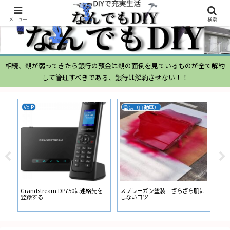
メニュー
検索
相続、親が弱ってきたら銀行の預金は親の面倒を見ているものが全て解約
して管理すべきである、銀行は解約させない！！
VoIP
塗装（自動車）
ム
ムー
経
い
ン
Grandstream DP750に連絡先を
スプレーガン塗装 ざらざら肌に
登録する
しないコツ