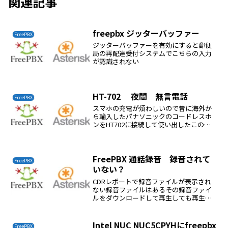
関連記事
freepbx ジッターバッファー
FreePBX
ジッターバッファーを有効にすると郵便
局の再配達受付システムでこちらの入力
が認識されない
HT-702 夜間 無言電話
FreePBX
スマホの充電が煩わしいので昔に海外か
ら輸入したパナソニックのコードレスホ
ンをHT702に接続して使い出したこのコ
ードレスホンの利点は充電池が普通のニ
ッケル水素が使えることであるところが
午前2時頃に電話が切っても切っても鳴
る、やかましい以前、...
FreePBX 通話録音 録音されて
FreePBX
いない？
CDRレポートで録音ファイルが表示され
ない録音ファイルはあるその録音ファイ
ルをダウンロードして再生しても再生で
きない解決apt-get dist-upgrade
Intel NUC NUC5CPYHにfreepbx
FreePBX