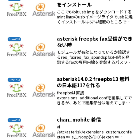
をインストール
ここで64bit usb img をダウンロードする
mint linuxのusbイメージライタでusbに焼
くインストールは67%程度のところで停
止するここで何回もインストールのやり
直しをしたどうもここで止まるのはイン
タネットよりダウンロード...
asterisk freepbx fax受信ができ
FreePBX
ない時
モジュールが有効になっているか確認す
るres_faxres_fax_spandspfax内線を登
録するfaxの専用内線を登録するパスワー
ドはいじる必要はない着信ルートを設定
する接続→インバウンドルート→着信DID
を選択FAXタブ→Fax検知...
asterisk14.0.2 freepbx13 無料
FreePBX
の日本語117を作る
freepbxは直接
extensions_additional.confを編集してで
きるが、あとで編集部分は消えてしま
う。正式手順カスタム内線の登録アドミ
ン→カスタム内線内線番号と説明書を登
録するextensions_custom.conf...
chan_mobile 着信
FreePBX
vi
/etc/asterisk/extensions_custom.confe
xten => s,1,Noop(${DID})exten =>