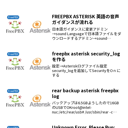
s,n,Dial(PJSIP/<内線番号>)
FREEPBX ASTERISK 英語の音声
FreePBX
ガイダンスが流れる
日本語ガイダンスに変更アドミン
→sound Languageで日本語ファイルをダ
ウンロードするアドミン→sound
Language→設定でGlobal Languageを日
本語に変更する
freepbx asterisk security_log
FreePBX
を作る
設定→Asteriskログファイル設定
security_logを追加してSecurityをOｎに
する
rear backup asterisk freepbx
FreePBX
log
バックアップは6.5GBようしたので16GB
のUSBでOKroot@intel-
nuc:/etc/rear/usb# /usr/sbin/rear -c
/etc/rear/usb/ -v mkbackupRelax-and-
Recover...
Unknown Error. Please Run:
FreePBX