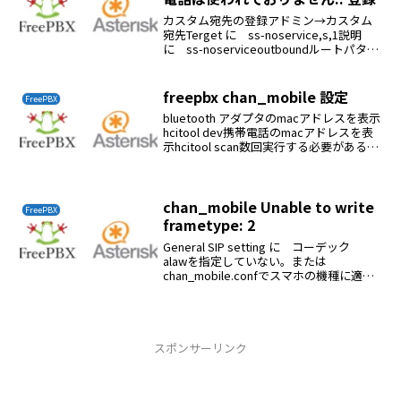
カスタム宛先の登録アドミン→カスタム
宛先Terget に ss-noservice,s,1説明
に ss-noserviceoutboundルートパター
ンマッチングを X.混線時の任意宛先を
カスタム宛先、ss-noserviceexten...
freepbx chan_mobile 設定
FreePBX
bluetooth アダプタのmacアドレスを表示
hcitool dev携帯電話のmacアドレスを表
示hcitool scan数回実行する必要がある
root@freepbx:/home/ckenko25# hcitool
scanScann...
chan_mobile Unable to write
FreePBX
frametype: 2
General SIP setting に コーデック
alawを指定していない。または
chan_mobile.confでスマホの機種に適合
するdtmfskipを設定しなくてはならな
い。この値は適合値をトライアンドエラ
ーで探す必要がある。...
スポンサーリンク