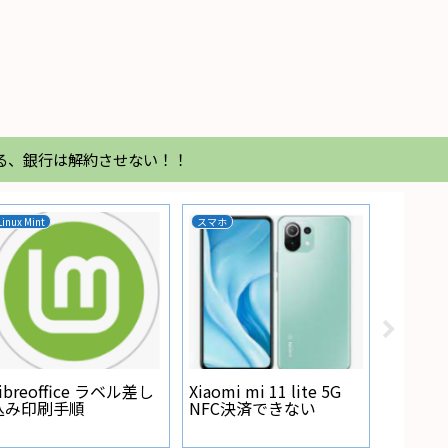
る、銀行は解約させない！！
Linux Mint
スマホ
家電
Regza
が点灯
ibreoffice ラベル差し
Xiaomi mi 11 lite 5G
込み印刷手順
NFC決済できない