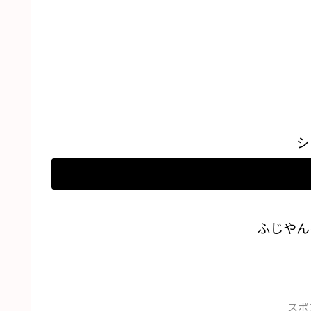
シ
ふじやん
スポ