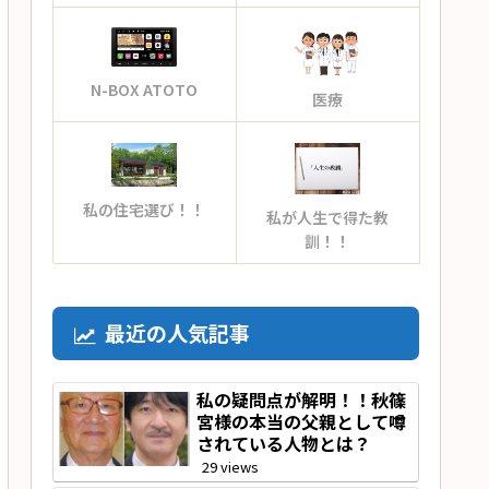
N-BOX ATOTO
医療
私の住宅選び！！
私が人生で得た教
訓！！
最近の人気記事
私の疑問点が解明！！秋篠
宮様の本当の父親として噂
されている人物とは？
29 views