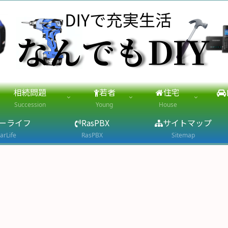
相続問題
若者
住宅
Succession
Young
House
ーライフ
RasPBX
サイトマップ
arLife
RasPBX
Sitemap