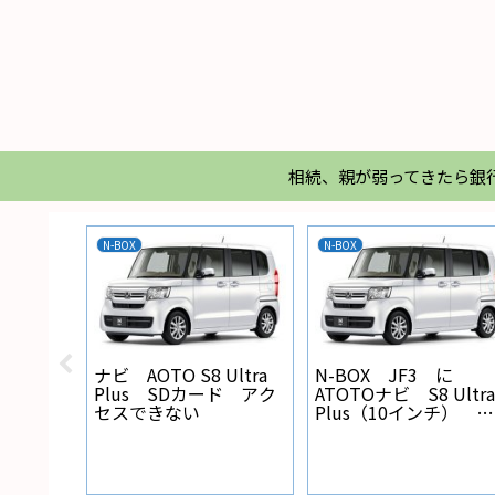
相続、親が弱ってきたら銀
N-BOX
N-BOX
X バック
ナビ AOTO S8 Ultra
N-BOX JF3 に
線の設
Plus SDカード アク
ATOTOナビ S8 Ultra
セスできない
Plus（10インチ） を
取り付けた