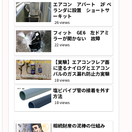
エアコン アパート 2F ベ
ランダに設置 ショートサ
ーキット
26 views
フィット GE6 左ドアミ
ラーが開かない 故障
22 views
【実験】エアコンフレア面
に塗るナイログとエアコン
パルのガス漏れ防止力実験
18 views
塩ビパイプ管の接着を外す
方法
18 views
相続財産の泥棒の仕組み