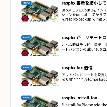
raspbx 容量を縮小
RasPBX
usbメモリにubutuをイ
ションをumout してか
をraspbx-backup でi
raspbx が リモー
RasPBX
こんな時はテレビに接続して
ートパソコンのubuntuを立
raspbx fax 送信
RasPBX
アウトバンドルートを設定しな
-d 078******* /etc/hostsro
raspbx install-fax
RasPBX
# install-faxPlease add th