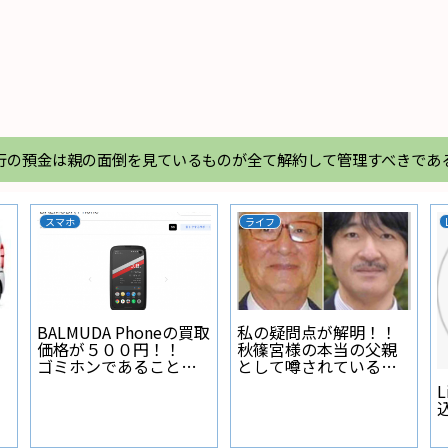
行の預金は親の面倒を見ているものが全て解約して管理すべきであ
スマホ
ライフ
BALMUDA Phoneの買取
私の疑問点が解明！！
価格が５００円！！
秋篠宮様の本当の父親
ゴミホンであることが
として噂されている人
証明された
物とは？
L