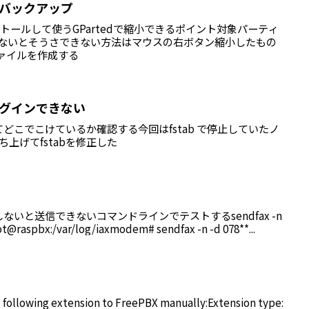
してバックアップ
ンストールして使うGPartedで縮小できるポイント対象パーティ
らでないとそうさできない方法はマウスの右ボタン縮小したもの
mgファイルを作成する
トログインできない
どこでこけているか確認する今回はfstab で停止していたノ
ち上げてfstabを修正した
いと送信できないコマンドラインでテストするsendfax -n
ot@raspbx:/var/log/iaxmodem# sendfax -n -d 078**...
e following extension to FreePBX manually:Extension type: