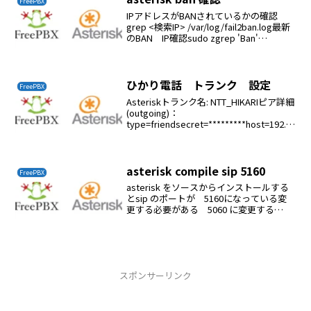
FreePBX
IPアドレスがBANされているかの確認
grep <検索IP> /var/log/fail2ban.log最新
のBAN IP確認sudo zgrep 'Ban'
/var/log/fail2ban.log*今日のBANgrep
"Ban " ...
ひかり電話 トランク 設定
FreePBX
Asteriskトランク名: NTT_HIKARIピア詳細
(outgoing)：
type=friendsecret=*********host=192.1
68.1.1fromuser=3fromdomain=192.168.1.
1dtmfm...
asterisk compile sip 5160
FreePBX
asterisk をソースからインストールする
とsip のポートが 5160になっている変
更する必要がある 5060 に変更する
pjsip は 5060になっているので 5160
に変更する
スポンサーリンク