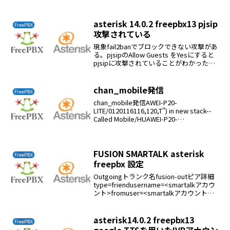
transfer：はいcontext：from-
internalhost:127.0.0.1type:frendpor...
asterisk 14.0.2 freepbx13 pjsip
FreePBX
攻撃されている
現象fail2banでブロックできない攻撃があ
る。pjsipのAllow Guests をYesにすると
pjsipに攻撃されていることがわかった。
解決設定→Asterisk SIP設定→Chan PJSIP
Settingsudp - 0....
chan_mobile発信
FreePBX
chan_mobile発信AWEI-P20-
LITE/0120116116,120,T") in new stack--
Called Mobile/HUAWEI-P20-
LITE/0120116116-- Mobile/HUAWEI-P2...
FUSION SMARTALK asterisk
FreePBX
freepbx 設定
Outgoingトランク名fusion-outピア詳細
type=friendusername=<smartalkアカウ
ント>fromuser=<smartalkアカウント
>secret=<パスワード
>host=smart.0038.netf...
asterisk14.0.2 freepbx13
FreePBX