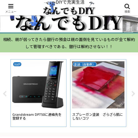
メニュー
検索
相続、親が弱ってきたら銀行の預金は親の面倒を見ているものが全て解約
して管理すべきである、銀行は解約させない！！
VoIP
塗装（自動車）
ム
ムー
経
い
ン
Grandstream DP750に連絡先を
スプレーガン塗装 ざらざら肌に
登録する
しないコツ