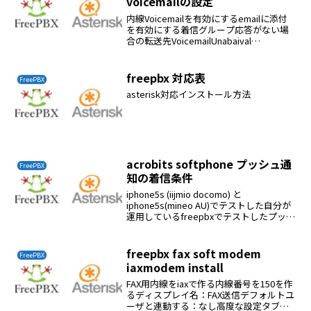
voicemailの設定
内線Voicemailを有効にするemailに添付
を有効にする着信グループ応答がない場
合の転送先VoicemailUnabaival
Meassageを選択する（電話に出ること
ができません）
freepbx 対応表
FreePBX
asterisk対応インストール方法
acrobits softphone プッシュ通
FreePBX
知の着信条件
iphone5s (iijmio docomo) と
iphone5s(mineo AU)でテストした自分が
運用しているfreepbxでテストしたプッシ
ュ着信通知詳しい説明着信設定をプッシ
ュ通知に設定端末の電源を入れただけで
は着信しない暗証...
freepbx fax soft modem
FreePBX
iaxmodem install
FAX用内線をiaxで作る内線番号を150を作
るディスプレイ名：FAX送信デフォルトユ
ーザと連動する：なし高度な設定タブ内