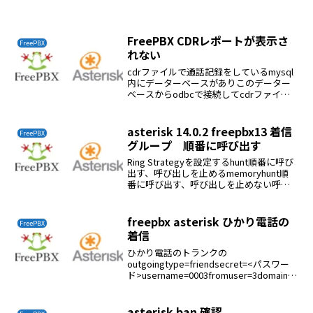
FreePBX CDRレポートが表示さ
FreePBX
れない
cdrファイルで通話記録をしているmysql
内にデーターベースがありこのデーター
ベースからodbcで接続してcdrファイル
にしているなのでodbcの設定が悪いとレ
ポートは表示されないvi
/etc/odbcinst.iniDescripti...
asterisk 14.0.2 freepbx13 着信
FreePBX
グループ 順番に呼び出す
Ring Strategyを設定するhunt順番に呼び
出す、呼び出しを止めるmemoryhunt順
番に呼び出す、呼び出しを止めない呼び
出し時間 (最大300秒)各電話の個別呼び出
し時間
freepbx asterisk ひかり電話の
FreePBX
着信
ひかり電話のトランクの
outgoingtype=friendsecret=<パスワー
ド>username=0003fromuser=3domain=
<ひかり電話のIP>fromdomain=<ひかり
電話のIP>host=<ひかり電話のIP>...
asterisk ban 確認