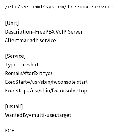
/etc/systemd/system/freepbx.service
[Unit]
Description=FreePBX VoIP Server
After=mariadb.service
[Service]
Type=oneshot
RemainAfterExit=yes
ExecStart=/usr/sbin/fwconsole start
ExecStop=/usr/sbin/fwconsole stop
[Install]
WantedBy=multi-user.target
EOF