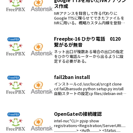
google TTSを用いたIVRアナウン
ス作成
IVRアナンスを録音して作る代わりに
Google TTSに喋らせてできたファイルを
IVRに用いる。概略カスタム内線を登録す
るその内線に電話して案内を聞く/tmpに
拡張子slnファイルができる。このファイ
ルをIVRに登録すればOKカスタム内線...
Freepbx-16 ひかり電話 0120
FreePBX
繋がるが無音
ネット出口が複数ある場合の出口の指定
をひかり電話ルーターから出るように設
定する必要がある。
fail2ban install
FreePBX
インストールcd /usr/local/srcgit clone
cd fail2bansudo python setup.py install
自動スタートの設定cp files/debian-initd
/etc/init.d/fail2...
OpenGateの接続確認
FreePBX
intel-nuc*CLI> pjsip show
registrations<Registration/ServerURI.....
.........................> <Auth..........> <Status.....