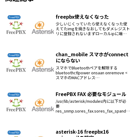
freepbx使えなくなった
FreePBX
少しいじくっていたら使えなくなった使
えてたimgを焼きなおしてもダメレジスト
リに登録されないまずローカルipに端末
を設定しなおして接続できるか確認する
接続できて使えるようであれば外部ipに
接続されていない可能性がある外部ipに
ping した...
chan_mobile スマホがconnect
FreePBX
にならない
スマホでBluetoothペアを解除する
bluetoothctlpower onsaan onremove <
スマホのMACアドレス
>exitbluetoothctlpower onsaan onpair <
スマホのMACアドレス>trus...
FreePBX FAX 必要なモジュール
FreePBX
/usr/lib/asterisk/modules内に以下が必
要
res_snmp.sores_fax.sores_fax_spands
p.soロードされているかCLI> module
show like res_snmp.soCLI> mo...
asterisk-16 freepbx16
FreePBX