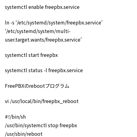
systemctl enable freepbx.service
ln -s ‘/etc/systemd/system/freepbx.service’
‘/etc/systemd/system/multi-
user.target.wants/freepbx.service’
systemctl start freepbx
systemctl status -l freepbx.service
FreePBXのrebootプログラム
vi /usr/local/bin/freepbx_reboot
#!/bin/sh
/usr/bin/systemctl stop freepbx
/usr/sbin/reboot