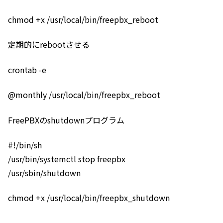
chmod +x /usr/local/bin/freepbx_reboot
定期的にrebootさせる
crontab -e
@monthly /usr/local/bin/freepbx_reboot
FreePBXのshutdownプログラム
#!/bin/sh
/usr/bin/systemctl stop freepbx
/usr/sbin/shutdown
chmod +x /usr/local/bin/freepbx_shutdown